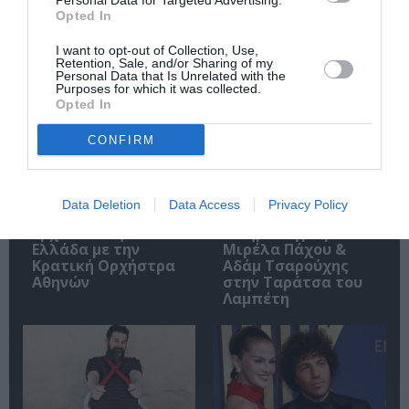
Personal Data for Targeted Advertising.
Opted In
Σχετικά Άρθρα
I want to opt-out of Collection, Use,
Retention, Sale, and/or Sharing of my
Personal Data that Is Unrelated with the
Purposes for which it was collected.
Opted In
CONFIRM
Το “The Beatles
Τα ντουέτα του
Data Deletion
Data Access
Privacy Policy
Symphonic Fantasy”
ελληνικού
έρχεται στην
κινηματογράφου:
Ελλάδα με την
Μιρέλα Πάχου &
Κρατική Ορχήστρα
Αδάμ Τσαρούχης
Αθηνών
στην Ταράτσα του
Λαμπέτη