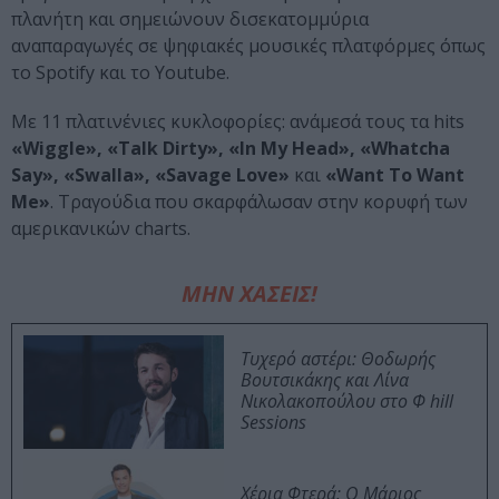
πλανήτη και σημειώνουν δισεκατομμύρια
αναπαραγωγές σε ψηφιακές μουσικές πλατφόρμες όπως
το Spotify και το Youtube.
Με 11 πλατινένιες κυκλοφορίες: ανάμεσά τους τα hits
«Wiggle», «Talk Dirty», «In My Head», «Whatcha
Say», «Swalla», «Savage Love»
και
«Want To Want
Me»
. Τραγούδια που σκαρφάλωσαν στην κορυφή των
αμερικανικών charts.
ΜΗΝ ΧΑΣΕΙΣ!
Τυχερό αστέρι: Θοδωρής
Βουτσικάκης και Λίνα
Νικολακοπούλου στο Φ hill
Sessions
Χέρια Φτερά: Ο Μάριος