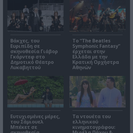
Βάκχες, του
Το “The Beatles
Ευριπίδη σε
Symphonic Fantasy”
σκηνοθεσία Γιάβορ
έρχεται στην
Γκάρντεφ στο
Ελλάδα με την
Δημοτικό Θέατρο
Κρατική Ορχήστρα
Λυκαβηττού
Αθηνών
Ευτυχισμένες μέρες,
Τα ντουέτα του
του Σάμιουελ
ελληνικού
Μπέκετ σε
κινηματογράφου:
σκηνοθεσία
Μιρέλα Πάχου &