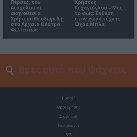
Πέρσες, του
Χρήστος
Αισχύλου σε
Κεχαγιόγλου – Μες
σκηνοθεσία
το φως: Έκθεση
Χρήστου Θεοδωρίδη
στον χώρο τέχνης
στο Αρχαίο Θέατρο
Ώχρα Μπλε
Φιλίππων
Προφίλ
Οροι Χρήσης
Διαφήμιση
Επικοινωνία
RSS