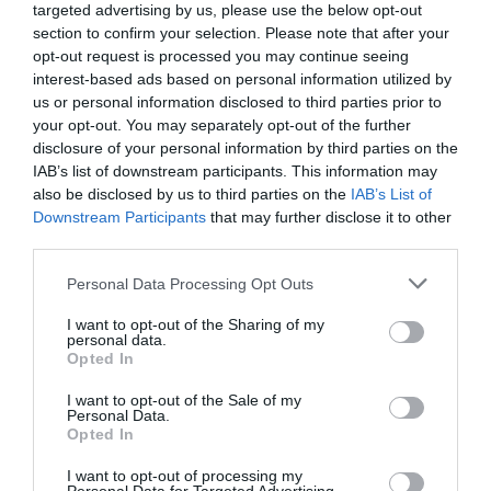
targeted advertising by us, please use the below opt-out
Νέοι Διαγωνισμοί
❯
section to confirm your selection. Please note that after your
opt-out request is processed you may continue seeing
Tags
interest-based ads based on personal information utilized by
us or personal information disclosed to third parties prior to
POP - ROCK - ALTERNATIVE
SOUL - HIP HOP - RNB
your opt-out. You may separately opt-out of the further
disclosure of your personal information by third parties on the
ΣΥΝΑΥΛΙΕΣ 2024
IAB’s list of downstream participants. This information may
also be disclosed by us to third parties on the
IAB’s List of
Downstream Participants
that may further disclose it to other
Newsletter
third parties.
Κάθε βδομάδα στο e-mail σας τα τελευταία νέα για
την Τέχνη και τον Πολιτισμό!
Personal Data Processing Opt Outs
I want to opt-out of the Sharing of my
personal data.
Opted In
I want to opt-out of the Sale of my
Personal Data.
Ακολουθήστε το Culturenow.gr
Opted In
I want to opt-out of processing my