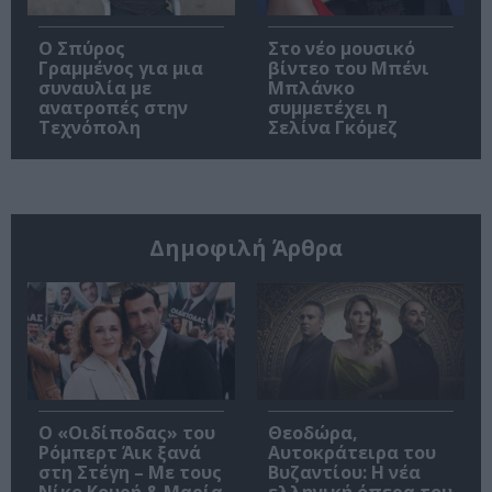
Ο Σπύρος
Στο νέο μουσικό
Γραμμένος για μια
βίντεο του Μπένι
συναυλία με
Μπλάνκο
ανατροπές στην
συμμετέχει η
Τεχνόπολη
Σελίνα Γκόμεζ
Δημοφιλή Άρθρα
O «Οιδίποδας» του
Θεοδώρα,
Ρόμπερτ Άικ ξανά
Αυτοκράτειρα του
στη Στέγη – Με τους
Βυζαντίου: Η νέα
Νίκο Κουρή & Μαρία
ελληνική όπερα του