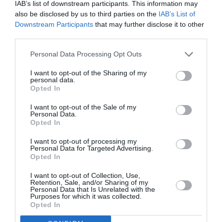
IAB’s list of downstream participants. This information may
also be disclosed by us to third parties on the
IAB’s List of
Downstream Participants
that may further disclose it to other
third parties.
Ακολουθήστε το Culturenow.gr
Personal Data Processing Opt Outs
I want to opt-out of the Sharing of my
personal data.
Opted In
Σχετικά Άρθρα
I want to opt-out of the Sale of my
Personal Data.
Opted In
I want to opt-out of processing my
Personal Data for Targeted Advertising.
Opted In
I want to opt-out of Collection, Use,
Retention, Sale, and/or Sharing of my
Personal Data that Is Unrelated with the
Αυτοβιογραφία
Αντόνιο Πόρτσια –
Purposes for which it was collected.
ενός πτώματος: Μια
Φωνές: Ένα βιβλίο
Opted In
συλλογή
ως εσωτερικός
διηγημάτων του
διάλογος