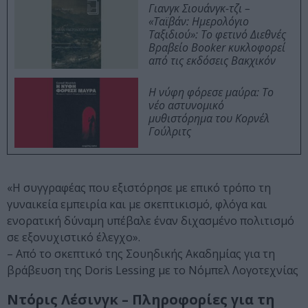
Γιανγκ Σιουάνγκ-τζι –
«Ταϊβάν: Ημερολόγιο
Ταξιδιού»: Το φετινό Διεθνές
Βραβείο Booker κυκλοφορεί
από τις εκδόσεις Βακχικόν
Η νύφη φόρεσε μαύρα: Το
νέο αστυνομικό
μυθιστόρημα του Κορνέλ
Γούλριτς
«Η συγγραφέας που εξιστόρησε με επικό τρόπο τη
γυναικεία εμπειρία και με σκεπτικισμό, φλόγα και
ενορατική δύναμη υπέβαλε έναν διχασμένο πολιτισμό
σε εξονυχιστικό έλεγχο».
– Από το σκεπτικό της Σουηδικής Ακαδημίας για τη
βράβευση της Doris Lessing με το Νόμπελ Λογοτεχνίας
Ντόρις Λέσινγκ – Πληροφορίες για τη