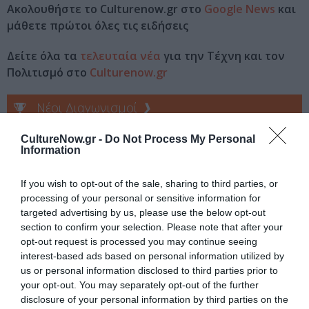
Ακολουθήστε το Culturenow.gr στο
Google News
και
μάθετε πρώτοι όλες τις ειδήσεις
Δείτε όλα τα
τελευταία νέα
για την Τέχνη και τον
Πολιτισμό στο
Culturenow.gr
Νέοι Διαγωνισμοί
❯
CultureNow.gr -
Do Not Process My Personal
Tags
Information
ΒΡΑΒΕΙΟ ΝΟΜΠΕΛ ΛΟΓΟΤΕΧΝΙΑΣ
ΕΚΔΟΣΕΙΣ ΔΙΟΠΤΡΑ
If you wish to opt-out of the sale, sharing to third parties, or
ΛΟΓΟΤΕΧΝΙΚΑ ΒΡΑΒΕΙΑ
ΞΕΝΟΙ ΣΥΓΓΡΑΦΕΙΣ
processing of your personal or sensitive information for
targeted advertising by us, please use the below opt-out
ΠΕΖΟΓΡΑΦΙΑ
section to confirm your selection. Please note that after your
opt-out request is processed you may continue seeing
Newsletter
interest-based ads based on personal information utilized by
us or personal information disclosed to third parties prior to
Κάθε βδομάδα στο e-mail σας τα τελευταία νέα για
your opt-out. You may separately opt-out of the further
την Τέχνη και τον Πολιτισμό!
disclosure of your personal information by third parties on the