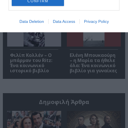
CONFIRM
Σιγκισμούντ
Κρζιζανόφσκι
Data Deletion
Data Access
Privacy Policy
Φιλίπ Κολλέν – Ο
Ελένη Μπουκαούρη
μπάρμαν του Ritz:
– η Μαρία τα ήθελε
Ένα κοινωνικό
όλα: Ένα κοινωνικό
ιστορικό βιβλίο
βιβλίο για γυναίκες
Δημοφιλή Άρθρα