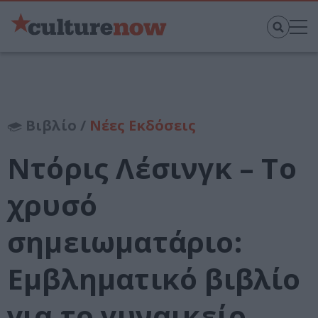
Βιβλίο /
Νέες Εκδόσεις
Ντόρις Λέσινγκ – Το
χρυσό
σημειωματάριο:
Εμβληματικό βιβλίο
για το γυναικείο