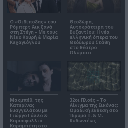
O «Οιδίποδας» του
Θεοδώρα,
Ρόμπερτ Άικ ξανά
Αυτοκράτειρα του
στη Στέγη – Με τους
Βυζαντίου: Η νέα
Νίκο Κουρή & Μαρία
ελληνική όπερα του
Κεχαγιόγλου
Θεόδωρου Στάθη
στο θέατρο
Ολύμπια
Μακμπέθ, της
32οι Πλοές – Το
Κατερίνας
Αίνιγμα της Εικόνας:
Ευαγγελάτου με
Ομαδική έκθεση στο
Γιώργο Γάλλο &
Ίδρυμα Π. & Μ.
Καρυοφυλλιά
Κυδωνιέως
Καραμπέτη στο