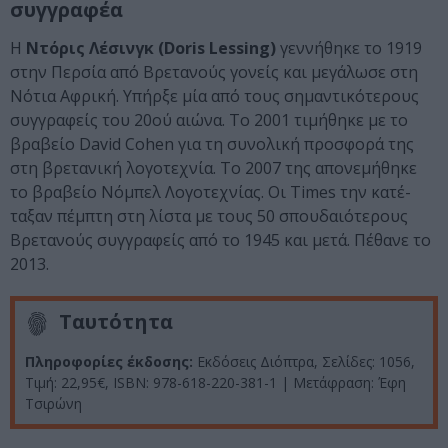
συγγραφέα
Η
Ντόρις Λέσινγκ (Doris Lessing)
γεννήθηκε το 1919
στην Περσία από Βρετανούς γονείς και μεγά­λωσε στη
Νότια Αφρική. Υπήρξε μία από τους σημαντικότερους
συγγραφείς του 20ού αιώνα. Το 2001 τιμή­θηκε με το
βρα­βείο David Cohen για τη συνολική προσφορά της
στη βρετανική λογοτεχνία. Το 2007 της απονεμήθηκε
το βραβείο Νόμπελ Λογοτεχνίας. Οι Times την κατέ­­
ταξαν πέμπτη στη λίστα με τους 50 σπουδαιότερους
Βρετανούς συγγραφείς από το 1945 και μετά. Πέθανε το
2013.
Ταυτότητα
Πληροφορίες έκδοσης:
Εκδόσεις Διόπτρα, Σελίδες: 1056,
Τιμή: 22,95€, ISBN: 978-618-220-381-1 | Μετάφραση: Έφη
Τσιρώνη