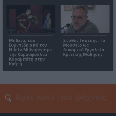
Μήδεια, του
Στάθης Γκότσης: Το
Ευριπίδη από τον
Μουσείο ως
Nikita Milivojević με
Δυναμικό Εργαλείο
την Καρυοφυλλιά
Κριτικής Μάθησης
Καραμπέτη στην
Κρήτη