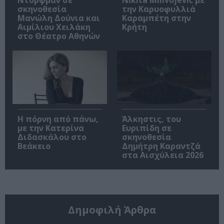
Ντόρφμαν σε
Nikita Milivojević με
σκηνοθεσία
την Καρυοφυλλιά
Μανώλη Δούνια και
Καραμπέτη στην
Αιμίλιου Χειλάκη
Κρήτη
στο Θέατρο Αθηνών
Η πόρνη από πάνω,
Άλκηστις, του
με την Κατερίνα
Ευριπίδη σε
Διδασκάλου στο
σκηνοθεσία
Βεάκειο
Δημήτρη Καραντζά
στα Αισχύλεια 2026
Δημοφιλή Άρθρα