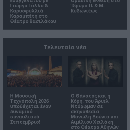
Ευαγγελάτου με
Ομαδική έκθεση στο
Γιώργο Γάλλο &
Ίδρυμα Π. & Μ.
Καρυοφυλλιά
Κυδωνιέως
Καραμπέτη στο
Θέατρο Βασιλάκου
Τελευταία νέα
Η Μουσική
Ο Θάνατος και η
Τεχνόπολη 2026
Κόρη, του Άριελ
υποδέχεται έναν
Ντόρφμαν σε
δυναμικό
σκηνοθεσία
συναυλιακό
Μανώλη Δούνια και
Σεπτέμβριο!
Αιμίλιου Χειλάκη
στο Θέατρο Αθηνών