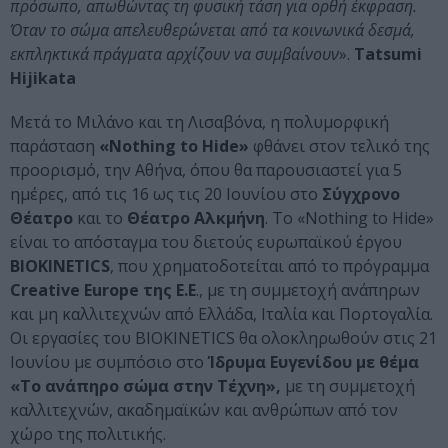
πρόσωπο, απωθώντας τη φυσική τάση για ορθή έκφραση.
Όταν το σώμα απελευθερώνεται από τα κοινωνικά δεσμά,
εκπληκτικά πράγματα αρχίζουν να συμβαίνουν
».
Tatsumi
Hijikata
Μετά το Μιλάνο και τη Λισαβόνα, η πολυμορφική
παράσταση
«Nothing to Hide»
φθάνει στον τελικό της
προορισμό, την Αθήνα, όπου θα παρουσιαστεί για 5
ημέρες, από τις 16 ως τις 20 Ιουνίου στο
Σύγχρονο
Θέατρο
και το
Θέατρο Αλκμήνη
. Το «Nothing to Hide»
είναι το απόσταγμα του διετούς ευρωπαϊκού έργου
BIOKINETICS
, που χρηματοδοτείται από το πρόγραμμα
Creative Europe της Ε.Ε
., με τη συμμετοχή ανάπηρων
και μη καλλιτεχνών από Ελλάδα, Ιταλία και Πορτογαλία.
Οι εργασίες του BIOKINETICS θα ολοκληρωθούν στις 21
Ιουνίου με συμπόσιο στο
Ίδρυμα Ευγενίδου με θέμα
«Το ανάπηρο σώμα στην Τέχνη»,
με τη συμμετοχή
καλλιτεχνών, ακαδημαϊκών και ανθρώπων από τον
χώρο της πολιτικής.