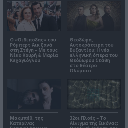
O «Οιδίποδας» του
Θεοδώρα,
Ρόμπερτ Άικ ξανά
Αυτοκράτειρα του
στη Στέγη – Με τους
Βυζαντίου: Η νέα
Νίκο Κουρή & Μαρία
ελληνική όπερα του
Κεχαγιόγλου
Θεόδωρου Στάθη
στο θέατρο
Ολύμπια
Μακμπέθ, της
32οι Πλοές – Το
Κατερίνας
Αίνιγμα της Εικόνας: