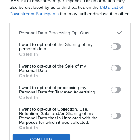
IAB’s list of downstream participants. This information may
also be disclosed by us to third parties on the
IAB’s List of
Ακολουθήστε το Culturenow.gr στο
Google News
και
Downstream Participants
that may further disclose it to other
μάθετε πρώτοι όλες τις ειδήσεις
third parties.
Personal Data Processing Opt Outs
Δείτε όλα τα
τελευταία νέα
για την Τέχνη και τον
Πολιτισμό στο
Culturenow.gr
I want to opt-out of the Sharing of my
personal data.
Opted In
Νέοι Διαγωνισμοί
❯
I want to opt-out of the Sale of my
Personal Data.
Tags
Opted In
ΔΙΑΛΕΞΕΙΣ - ΟΜΙΛΙΕΣ
I want to opt-out of processing my
Personal Data for Targeted Advertising.
ΚΟΙΝΩΦΕΛΕΣ ΙΔΡΥΜΑ ΙΩΑΝΝΗ Σ. ΛΑΤΣΗ
Opted In
ΣΥΓΧΡΟΝΟΣ ΧΟΡΟΣ
I want to opt-out of Collection, Use,
Retention, Sale, and/or Sharing of my
Personal Data that Is Unrelated with the
Purposes for which it was collected.
Newsletter
Opted In
Κάθε βδομάδα στο e-mail σας τα τελευταία νέα για
την Τέχνη και τον Πολιτισμό!
CONFIRM