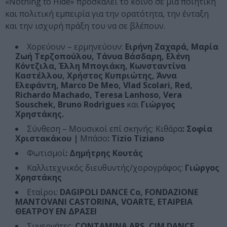
«Nothing to Hide» προσκαλεί το κοινό σε μια ποιητική
και πολιτική εμπειρία για την ορατότητα, την ένταξη
και την ισχυρή πράξη του να σε βλέπουν.
Χορεύουν – ερμηνεύουν:
Ειρήνη Ζαχαρά, Μαρία
Ζωή Τερζοπούλου, Τάνυα Βάσδαρη, Ελένη
Κόντζιλα, Έλλη Μπογιάκη, Κωνσταντίνα
Καστέλλου, Χρήστος Κυπριώτης, Άννα
Ελεφάντη, Marco De Meo, Vlad Scolari, Red,
Richardo Machado, Teresa Lanhoso, Vera
Souschek, Bruno Rodrigues
και
Γιώργος
Χρηστάκης.
Σύνθεση – Μουσικοί επί σκηνής: Κιθάρα
: Σοφία
Χριστακάκου |
Μπάσο
: Tizio Tiziano
Φωτισμοί
: Δημήτρης Κουτάς
Καλλιτεχνικός διευθυντής/χορογράφος:
Γιώργος
Χρηστάκης
Εταίροι:
DAGIPOLI DANCE Co, FONDAZIONE
MANTOVANI CASTORINA, VOARTE, ΕΤΑΙΡΕΙΑ
ΘΕΑΤΡΟΥ ΕΝ ΔΡΑΣΕΙ
Συνεργάτες:
CONTAMINA APS, CIM DANCE