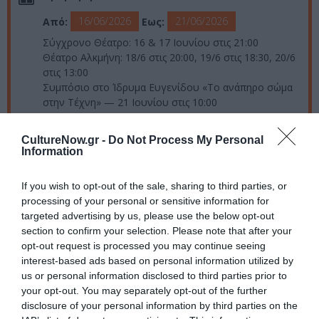
16/06/2026
21/06/2026
Από:
Εως:
Σύγχρονο Θέατρο: 16 & 17 Ιουνίου στις 21:00
Θέατρο Αλκμήνη: 18/6 στις 20:00, 19/6 στις 18:30, 20/6
στις 13:00
Συμπόσιο στο Ίδρυμα Ευγενίδου «Το ανάπηρο σώμα
στην Τέχνη» — 21 Ιουνίου στις 10:00
Τοποθεσία:
CultureNow.gr -
Do Not Process My Personal
Information
Σύγχρονο Θέατρο, Ευμολπιδών 45, Γκάζι | Θέατρο
Αλκμήνη, Αλκμήνης 8-12, Κάτω Πετράλωνα
If you wish to opt-out of the sale, sharing to third parties, or
Σύγχρονο Θέατρο
Θέατρο Αλκμήνη
processing of your personal or sensitive information for
targeted advertising by us, please use the below opt-out
section to confirm your selection. Please note that after your
Eισιτήρια:
opt-out request is processed you may continue seeing
Παραστάσεις: Γενική είσοδος 12€ | Μειωμένο
interest-based ads based on personal information utilized by
(φοιτητές, άνεργοι, ΑΜΕΑ, 65+) 8€ | Παιδιά κάτω των
us or personal information disclosed to third parties prior to
10: δωρεάν
your opt-out. You may separately opt-out of the further
Συμπόσιο στο Ίδρυμα Ευγενίδου: Είσοδος ελεύθερη
disclosure of your personal information by third parties on the