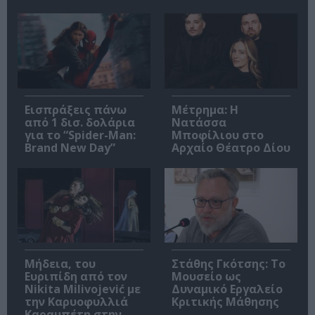
Εισπράξεις πάνω
Μέτρημα: Η
από 1 δισ. δολάρια
Νατάσσα
για το “Spider-Man:
Μποφίλιου στο
Brand New Day”
Αρχαίο Θέατρο Δίου
Μήδεια, του
Στάθης Γκότσης: Το
Ευριπίδη από τον
Μουσείο ως
Nikita Milivojević με
Δυναμικό Εργαλείο
την Καρυοφυλλιά
Κριτικής Μάθησης
Καραμπέτη στην