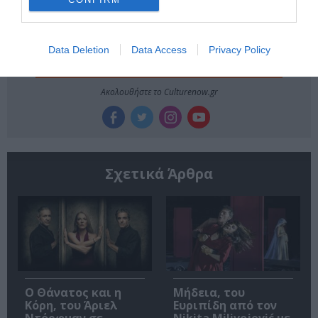
Data Deletion
Data Access
Privacy Policy
Ακολουθήστε το Culturenow.gr
Σχετικά Άρθρα
Ο Θάνατος και η
Μήδεια, του
Κόρη, του Άριελ
Ευριπίδη από τον