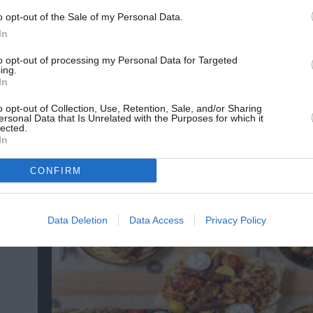
o opt-out of the Sale of my Personal Data.
In
to opt-out of processing my Personal Data for Targeted
ing.
In
o opt-out of Collection, Use, Retention, Sale, and/or Sharing
ersonal Data that Is Unrelated with the Purposes for which it
lected.
In
3o Piraeus Port Film Festival στο Δημοτικό 
CONFIRM
Πειραιά – Από τη Βαλτική στη Μεσόγειο
Data Deletion
Data Access
Privacy Policy