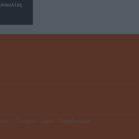
υναυλίες
thnic
Έντεχνο - Λαϊκό - Παραδοσιακή