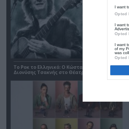
I want t
Opted 
I want 
Advertis
Opted 
I want t
of my P
was col
Opted 
Το Ροκ το Ελληνικό: Ο Κώστας Τουρνάς και ο
Διονύσης Τσακνής στο Θέατρο Άλσος ΔΕΗ