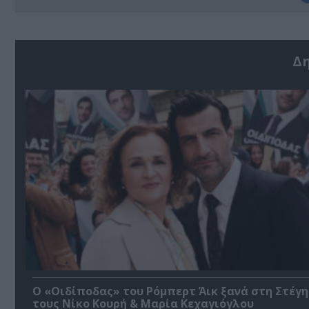
Δ
O «Οιδίποδας» του Ρόμπερτ Άικ ξανά στη Στέγη
τους Νίκο Κουρή & Μαρία Κεχαγιόγλου