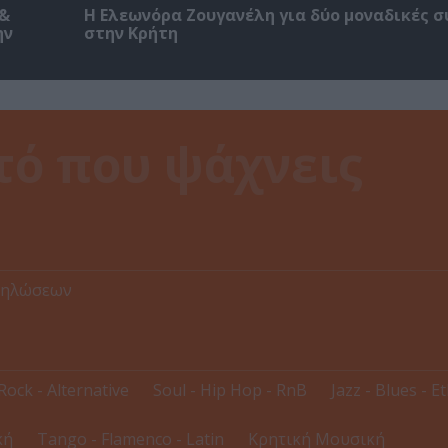
 &
Η Ελεωνόρα Ζουγανέλη για δύο μοναδικές σ
ην
στην Κρήτη
δηλώσεων
Rock - Alternative
Soul - Hip Hop - RnB
Jazz - Blues - E
κή
Tango - Flamenco - Latin
Κρητική Μουσική