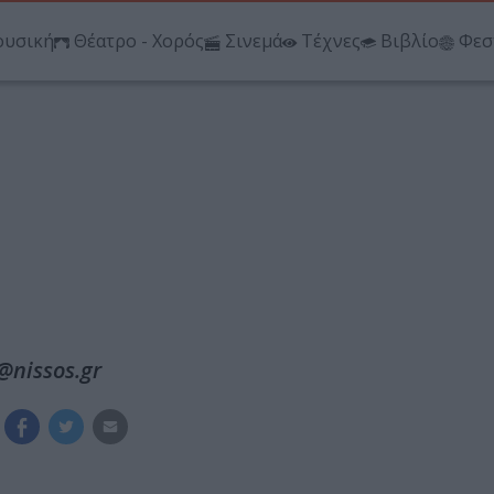
υσική
Θέατρο - Χορός
Σινεμά
Τέχνες
Βιβλίο
Φεσ
@nissos.gr