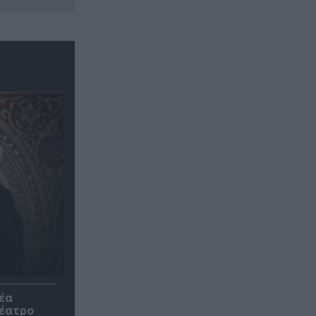
έα
θέατρο