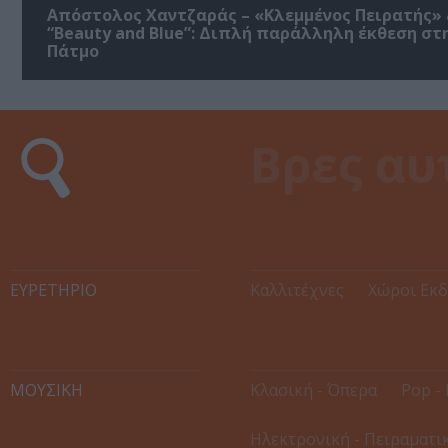
Απόστολος Χαντζαράς – «Κλεμμένος Πειρατής»
“Beauty and Blue”: Διπλή παράλληλη έκθεση στ
Πάτμο
ΕΥΡΕΤΉΡΙΟ
Καλλιτέχνες
Χώροι Εκ
ΜΟΥΣΙΚΗ
Κλασική - Όπερα
Pop - 
Ηλεκτρονική - Πειραματι