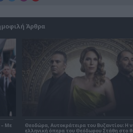
ημοφιλή Άρθρα
 – Με
Θεοδώρα, Αυτοκράτειρα του Βυζαντίου: Η ν
ελληνική όπερα του Θεόδωρου Στάθη στο 