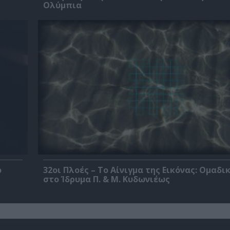
Ολύμπια
ο
32οι Πλοές – Το Αίνιγμα της Εικόνας: Ομαδι
στο Ίδρυμα Π. & Μ. Κυδωνιέως