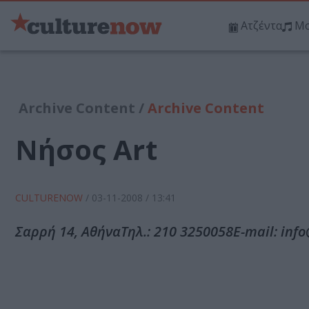
Ατζέντα
Μο
Archive Content /
Archive Content
Νήσος Art
CULTURENOW
/
03-11-2008
/ 13:41
Σαρρή 14, ΑθήναΤηλ.: 210 3250058E-mail: info