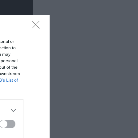
sonal or
ection to
ou may
 personal
out of the
 downstream
B’s List of
οορισμός
τε