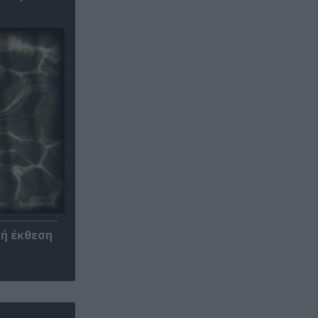
κή έκθεση