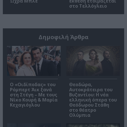
Ώχρα Μπλε
έκθεση ετοιμάζεται
στο Τελλόγλειο
Δημοφιλή Άρθρα
O «Οιδίποδας» του
Θεοδώρα,
Ρόμπερτ Άικ ξανά
Αυτοκράτειρα του
στη Στέγη – Με τους
Βυζαντίου: Η νέα
Νίκο Κουρή & Μαρία
ελληνική όπερα του
Κεχαγιόγλου
Θεόδωρου Στάθη
στο θέατρο
Ολύμπια