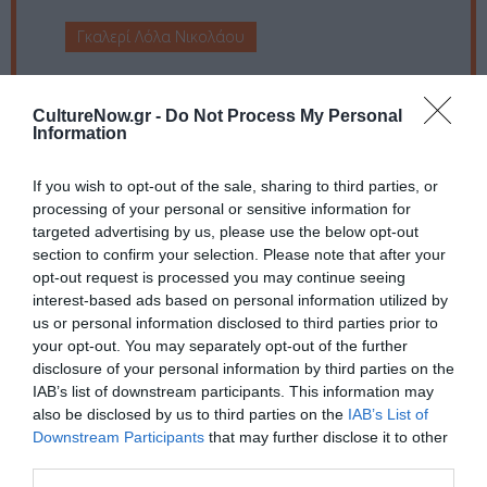
Γκαλερί Λόλα Νικολάου
Eισιτήρια:
CultureNow.gr -
Do Not Process My Personal
Είσοδος ελεύθερη
Information
Πληροφορίες / Κρατήσεις:
If you wish to opt-out of the sale, sharing to third parties, or
Τηλ.: 2310 240416
processing of your personal or sensitive information for
targeted advertising by us, please use the below opt-out
section to confirm your selection. Please note that after your
Ακολουθήστε το Culturenow.gr στο
Google News
και
opt-out request is processed you may continue seeing
μάθετε πρώτοι όλες τις ειδήσεις
interest-based ads based on personal information utilized by
us or personal information disclosed to third parties prior to
Δείτε όλα τα
τελευταία νέα
για την Τέχνη και τον
your opt-out. You may separately opt-out of the further
disclosure of your personal information by third parties on the
Πολιτισμό στο
Culturenow.gr
IAB’s list of downstream participants. This information may
also be disclosed by us to third parties on the
IAB’s List of
Νέοι Διαγωνισμοί
❯
Downstream Participants
that may further disclose it to other
third parties.
Tags