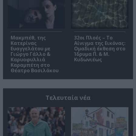
Μακμπέθ, της
32οι Πλοές – Το
Κατερίνας
Αίνιγμα της Εικόνας:
Ευαγγελάτου με
Ομαδική έκθεση στο
Γιώργο Γάλλο &
Ίδρυμα Π. & Μ.
Καρυοφυλλιά
Κυδωνιέως
Καραμπέτη στο
Θέατρο Βασιλάκου
Τελευταία νέα