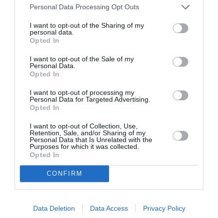
Personal Data Processing Opt Outs
ΓΚΑΛΕΡΙ ΤΕΧΝΗΣ - ΑΙΘΟΥΣΕΣ ΤΕΧΝΗΣ
ΕΙΚΑΣΤΙΚΕΣ ΕΚΘΕΣΕΙΣ
I want to opt-out of the Sharing of my
personal data.
ΕΚΘΕΣΗ ΖΩΓΡΑΦΙΚΗΣ
ΖΩΓΡΑΦΙΚΗ
ΖΩΓΡΑΦΟΣ
Opted In
I want to opt-out of the Sale of my
Newsletter
Personal Data.
Opted In
Κάθε βδομάδα στο e-mail σας τα τελευταία νέα για
την Τέχνη και τον Πολιτισμό!
I want to opt-out of processing my
Personal Data for Targeted Advertising.
Opted In
I want to opt-out of Collection, Use,
Retention, Sale, and/or Sharing of my
Personal Data that Is Unrelated with the
Purposes for which it was collected.
Ακολουθήστε το Culturenow.gr
Opted In
CONFIRM
Σχετικά Άρθρα
Data Deletion
Data Access
Privacy Policy