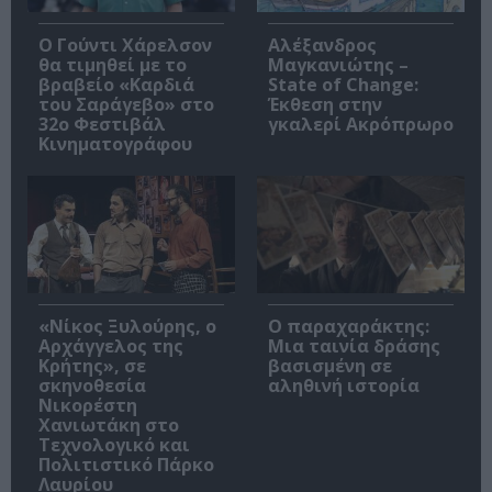
Ο Γούντι Χάρελσον
Αλέξανδρος
θα τιμηθεί με το
Μαγκανιώτης –
βραβείο «Καρδιά
State of Change:
του Σαράγεβο» στο
Έκθεση στην
32ο Φεστιβάλ
γκαλερί Ακρόπρωρο
Κινηματογράφου
«Νίκος Ξυλούρης, ο
Ο παραχαράκτης:
Αρχάγγελος της
Μια ταινία δράσης
Κρήτης», σε
βασισμένη σε
σκηνοθεσία
αληθινή ιστορία
Νικορέστη
Χανιωτάκη στο
Τεχνολογικό και
Πολιτιστικό Πάρκο
Λαυρίου