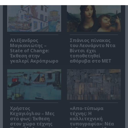
Αλέξανδρος
Σπάνιος πίνακας
Μαγκανιώτης –
του Λεονάρντο Ντα
State of Change:
Βίντσι έχει
Έκθεση στην
τοποθετηθεί
γκαλερί Ακρόπρωρο
αθόρυβα στο MET
Χρήστος
«Απο-τύπωμα
Κεχαγιόγλου – Μες
τέχνης: H
στο φως: Έκθεση
καλλιτεχνική
στον χώρο τέχνης
τυπογραφία»: Νέα