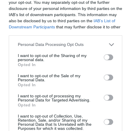
your opt-out. You may separately opt-out of the further
Τηλ.: 211 182 38 18 |
technohoros.org
disclosure of your personal information by third parties on the
IAB’s list of downstream participants. This information may
also be disclosed by us to third parties on the
IAB’s List of
Ακολουθήστε το Culturenow.gr στο
Google News
και
Downstream Participants
that may further disclose it to other
μάθετε πρώτοι όλες τις ειδήσεις
third parties.
Δείτε όλα τα
τελευταία νέα
για την Τέχνη και τον
Personal Data Processing Opt Outs
Πολιτισμό στο
Culturenow.gr
I want to opt-out of the Sharing of my
personal data.
Νέοι Διαγωνισμοί
❯
Opted In
I want to opt-out of the Sale of my
Tags
Personal Data.
Opted In
ΓΚΑΛΕΡΙ ΤΕΧΝΗΣ - ΑΙΘΟΥΣΕΣ ΤΕΧΝΗΣ
I want to opt-out of processing my
Personal Data for Targeted Advertising.
ΓΛΥΠΤΙΚΗ - ΧΑΡΑΚΤΙΚΗ
ΔΩΡΕΑΝ ΕΚΔΗΛΩΣΕΙΣ
Opted In
ΕΙΚΑΣΤΙΚΕΣ ΕΚΘΕΣΕΙΣ
ΖΩΓΡΑΦΙΚΗ
I want to opt-out of Collection, Use,
Retention, Sale, and/or Sharing of my
Personal Data that Is Unrelated with the
Newsletter
Purposes for which it was collected.