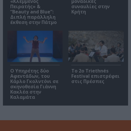
«Κλεμμένος
μοναδικές
Πειρατής» &
συναυλίες στην
“Beauty and Blue”:
Κρήτη
Διπλή παράλληλη
έκθεση στην Πάτμο
Ο Υπηρέτης δύο
Το 2ο Triethnés
Αφεντάδων, του
Festival επιστρέφει
Κάρλο Γκολντόνι σε
στις Πρέσπες
σκηνοθεσία Γιάννη
Κακλέα στην
Καλαμάτα