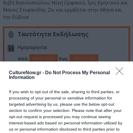
Βιβή Βασιλοπούλου, Νίκη Ορφανού, Ίρις Κρητικού και
Μάνος Στεφανίδης. Ζει και εργάζεται στην Αθήνα και
την Εύβοια.
Ταυτότητα Εκδήλωσης
Ημερομηνία:
08/05/2026
30/05/2026
Από:
Εως:
Ώρες λειτουργίας: Τρίτη, Πέμπτη, Παρασκευή 12:00 –
CultureNow.gr -
Do Not Process My Personal
20:00 | Τετάρτη, Σάββατο 10:00-18:00 | Κυριακή,
Information
Δευτέρα κλειστά
Τοποθεσία:
If you wish to opt-out of the sale, sharing to third parties, or
processing of your personal or sensitive information for
Αίθουσα τέχνης Τεχνοχώρος, Λεμπέση 12, Αθήνα
targeted advertising by us, please use the below opt-out
section to confirm your selection. Please note that after your
Αίθουσα Τέχνης Τεχνοχώρος
opt-out request is processed you may continue seeing
interest-based ads based on personal information utilized by
Πληροφορίες / Κρατήσεις:
us or personal information disclosed to third parties prior to