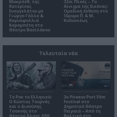
Μακμπέθ, της
32οι Πλοές – Το
Κατερίνας
Αίνιγμα της Εικόνας:
Ευαγγελάτου με
Ομαδική έκθεση στο
Γιώργο Γάλλο &
Ίδρυμα Π. & Μ.
Καρυοφυλλιά
Κυδωνιέως
Καραμπέτη στο
Θέατρο Βασιλάκου
Τελευταία νέα
Το Ροκ το Ελληνικό:
3o Piraeus Port Film
Ο Κώστας Τουρνάς
Festival στο
και ο Διονύσης
Δημοτικό Θέατρο
Τσακνής στο
Πειραιά – Από τη
Θέατρο Άλσος ΔΕΗ
Βαλτική στη