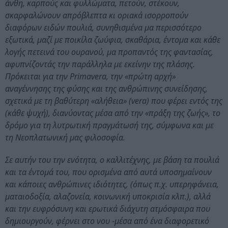
άνθη, καρπούς και φυλλώματα, πετούν, στέκουν,
σκαρφαλώνουν απρόβλεπτα κι οριακά ισορροπούν
διαφόρων ειδών πουλιά, συνηθισμένα μα περισσότερο
εξωτικά, μαζί με ποικίλα ζωύφια, σκαθάρια, έντομα και κάθε
λογής πετεινά του ουρανού, μα προπαντός της φαντασίας,
αφυπνίζοντάς την παράλληλα με εκείνην της πλάσης.
Πρόκειται για την Primavera, την «πρώτη αρχή»
αναγέννησης της φύσης και της ανθρώπινης συνείδησης,
σχετικά με τη βαθύτερη «αλήθεια» (vera) που φέρει εντός της
(κάθε ψυχή), διανύοντας μέσα από την «πράξη της ζωής», το
δρόμο για τη λυτρωτική πραγμάτωσή της, σύμφωνα και με
τη Νεοπλατωνική μας φιλοσοφία.
Σε αυτήν του την ενότητα, ο καλλιτέχνης, με βάση τα πουλιά
και τα έντομά του, που ορισμένα από αυτά υποσημαίνουν
και κάποιες ανθρώπινες ιδιότητες, (όπως π.χ. υπερηφάνεια,
ματαιοδοξία, αλαζονεία, κοινωνική υποκρισία κλπ.), αλλά
και την ευφρόσυνη και ερωτικά διάχυτη ατμόσφαιρα που
δημιουργούν, φέρνει στο νου -μέσα από ένα διαφορετικό