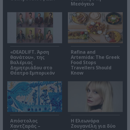
Μεσόγειο
«DEADLIFT. Άρση
Rafina and
θανάτου», της
Artemida: The Greek
Βαλέριας
Food Stops
Δημητριάδου στο
Travellers Should
Θέατρο Εμπορικόν
Know
Απόστολος
Η Ελεωνόρα
Χαντζαράς –
Ζουγανέλη για δύο