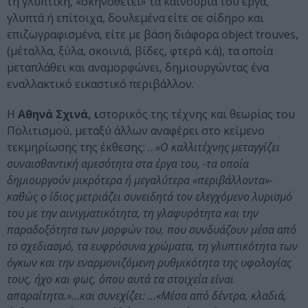
τη γλυπτική, «σκηνοθετεί» τα καινούρια του έργα,
γλυπτά ή επίτοιχα, δουλεμένα είτε σε σίδηρο και
επιζωγραφισμένα, είτε με βάση διάφορα object trouves,
(μέταλλα, ξύλα, σκοινιά, βίδες, φτερά κ.ά), τα οποία
μεταπλάθει και αναμορφώνει, δημιουργώντας ένα
εναλλακτικό εικαστικό περιβάλλον.
Η
Αθηνά Σχινά, ι
στορικός της τέχνης και θεωρίας του
Πολιτισμού, μεταξύ άλλων αναφέρει στο κείμενο
τεκμηρίωσης της έκθεσης: …
«Ο καλλιτέχνης μεταγγίζει
συναισθαντική αμεσότητα στα έργα του, -τα οποία
δημιουργούν μικρότερα ή μεγαλύτερα «περιβάλλοντα»-
καθώς ο ίδιος μετριάζει συνειδητά τον ελεγχόμενο λυρισμό
του με την αινιγματικότητα, τη γλαφυρότητα και την
παραδοξότητα των μορφών του, που συνδυάζουν μέσα από
το σχεδιασμό, τα ευφρόσυνα χρώματα, τη γλυπτικότητα των
όγκων και την εναρμονιζόμενη ρυθμικότητα της υφολογίας
τους, ήχο και φως, όπου αυτά τα στοιχεία είναι
απαραίτητα.»…και συνεχίζει: …«Μέσα από δέντρα, κλαδιά,