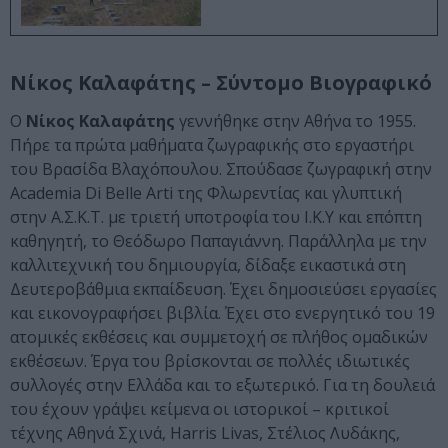
Νίκος Καλαφάτης – Σύντομο Βιογραφικό
Ο
Νίκος Καλαφάτης
γεννήθηκε στην Αθήνα το 1955.
Πήρε τα πρώτα μαθήματα ζωγραφικής στο εργαστήρι
του Βρασίδα Βλαχόπουλου. Σπούδασε ζωγραφική στην
Academia Di Belle Arti της Φλωρεντίας και γλυπτική
στην Α.Σ.Κ.Τ. με τριετή υποτροφία του Ι.Κ.Υ και επόπτη
καθηγητή, το Θεόδωρο Παπαγιάννη. Παράλληλα με την
καλλιτεχνική του δημιουργία, δίδαξε εικαστικά στη
Δευτεροβάθμια εκπαίδευση. Έχει δημοσιεύσει εργασίες
και εικονογραφήσει βιβλία. Έχει στο ενεργητικό του 19
ατομικές εκθέσεις και συμμετοχή σε πλήθος ομαδικών
εκθέσεων. Έργα του βρίσκονται σε πολλές ιδιωτικές
συλλογές στην Ελλάδα και το εξωτερικό. Για τη δουλειά
του έχουν γράψει κείμενα οι ιστορικοί – κριτικοί
τέχνης Αθηνά Σχινά, Harris Livas, Στέλιος Λυδάκης,