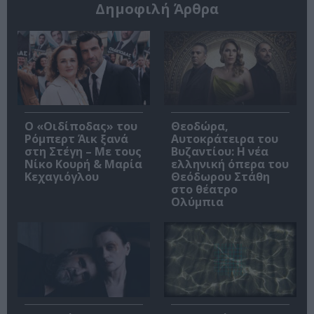
Δημοφιλή Άρθρα
O «Οιδίποδας» του
Θεοδώρα,
Ρόμπερτ Άικ ξανά
Αυτοκράτειρα του
στη Στέγη – Με τους
Βυζαντίου: Η νέα
Νίκο Κουρή & Μαρία
ελληνική όπερα του
Κεχαγιόγλου
Θεόδωρου Στάθη
στο θέατρο
Ολύμπια