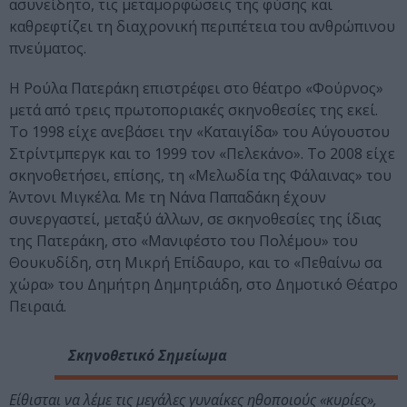
ασυνείδητο, τις μεταμορφώσεις της φύσης και
καθρεφτίζει τη διαχρονική περιπέτεια του ανθρώπινου
πνεύματος.
Η Ρούλα Πατεράκη επιστρέφει στο θέατρο «Φούρνος»
μετά από τρεις πρωτοποριακές σκηνοθεσίες της εκεί.
Το 1998 είχε ανεβάσει την «Καταιγίδα» του Αύγουστου
Στρίντμπεργκ και το 1999 τον «Πελεκάνο». Το 2008 είχε
σκηνοθετήσει, επίσης, τη «Μελωδία της Φάλαινας» του
Άντονι Μιγκέλα. Με τη Νάνα Παπαδάκη έχουν
συνεργαστεί, μεταξύ άλλων, σε σκηνοθεσίες της ίδιας
της Πατεράκη, στο «Μανιφέστο του Πολέμου» του
Θουκυδίδη, στη Μικρή Επίδαυρο, και το «Πεθαίνω σα
χώρα» του Δημήτρη Δημητριάδη, στο Δημοτικό Θέατρο
Πειραιά.
Σκηνοθετικό Σημείωμα
Είθισται να λέμε τις μεγάλες γυναίκες ηθοποιούς «κυρίες»,