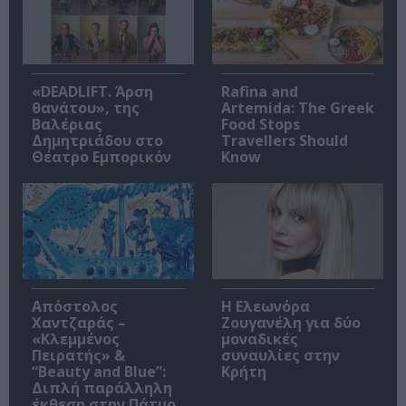
«DEADLIFT. Άρση
Rafina and
θανάτου», της
Artemida: The Greek
Βαλέριας
Food Stops
Δημητριάδου στο
Travellers Should
Θέατρο Εμπορικόν
Know
Απόστολος
Η Ελεωνόρα
Χαντζαράς –
Ζουγανέλη για δύο
«Κλεμμένος
μοναδικές
Πειρατής» &
συναυλίες στην
“Beauty and Blue”:
Κρήτη
Διπλή παράλληλη
έκθεση στην Πάτμο