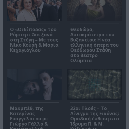
O «Οιδίποδας» του
Θεοδώρα,
Ρόμπερτ Άικ ξανά
Αυτοκράτειρα του
στη Στέγη – Με τους
Βυζαντίου: Η νέα
Νίκο Κουρή & Μαρία
ελληνική όπερα του
Κεχαγιόγλου
Θεόδωρου Στάθη
στο θέατρο
Ολύμπια
Μακμπέθ, της
32οι Πλοές – Το
Κατερίνας
Αίνιγμα της Εικόνας:
Ευαγγελάτου με
Ομαδική έκθεση στο
Γιώργο Γάλλο &
Ίδρυμα Π. & Μ.
Καρυοφυλλιά
Κυδωνιέως