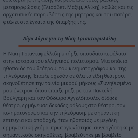
μεταμορφώσεις (Ελισάβετ, Μαξίμ, Αλίκη), καθώς και τις
αρχετυπικές παρεμβάσεις της μητέρας και του πατέρα,
φτάνει στα έγκατα της ύπαρξής της.
Λίγα λόγια για τη Νίκη Τριανταφυλλίδη
Η Νίκη Τριανταφυλλίδη υπήρξε σπουδαίο κεφάλαιο
στην ιστορία του ελληνικού πολιτισμού. Μια σπάνια
ηθοποιός του θεάτρου, του κινηματογράφου και της
τηλεόρασης. Έπαιξε σχεδόν σε όλα τα είδη θεάτρου,
σκηνοθέτησε την ταινία μικρού μήκους «Συνηθισμένο
μου όνειρο», όπου έπαιξε μαζί με τον Παντελή
Βούλγαρη και τον Θόδωρο Αγγελόπουλο, δίδαξε
θέατρο, ερμήνευσε δεκάδες ρόλους στο θέατρο, τον
κινηματογράφο και την τηλεόραση, με σημαντική
επιτυχία και αποδοχή, ήταν ηθοποιός με μεγάλη
ερμηνευτική γκάμα, πρωταγωνίστησε, συνεργάστηκε με
σημαντικούς σκηνοθέτες, βραβεύτηκε με βραβείο