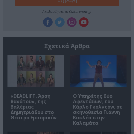
Ακολουθήστε το Culturenow.gr
Σχετικά Άρθρα
«DEADLIFT. Άρση
Ο Υπηρέτης δύο
θανάτου», της
Αφεντάδων, του
Βαλέριας
Κάρλο Γκολντόνι σε
Δημητριάδου στο
σκηνοθεσία Γιάννη
Θέατρο Εμπορικόν
Κακλέα στην
Καλαμάτα