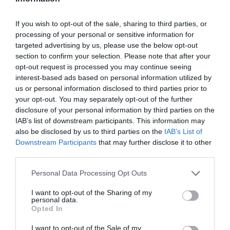
Νίκης Τριανταφυλλίδη, σκηνοθεσία και δραματουργική
μεταγραφή της Ρούλας Πατεράκη και με τη Νάνα
If you wish to opt-out of the sale, sharing to third parties, or
Παπαδάκη στον ρόλο της κεντρικής ηρωίδας,- θα
processing of your personal or sensitive information for
διοργανωθεί μια
βραδιά-αφιέρωμα
στη συγγραφέα
targeted advertising by us, please use the below opt-out
section to confirm your selection. Please note that after your
του έργου, όπου θα είναι παρούσα και η κόρη της,
Ζωή
opt-out request is processed you may continue seeing
Τριανταφυλλίδη.
interest-based ads based on personal information utilized by
us or personal information disclosed to third parties prior to
Στην πρώτη τιμητική βραδιά που διοργανώνεται για τη
your opt-out. You may separately opt-out of the further
μητέρα της, η Ζωή Τριανταφυλλίδη, που πέραν της
disclosure of your personal information by third parties on the
συγγένειας υπήρξε στενή συνεργάτιδά της, θα
IAB’s list of downstream participants. This information may
συνομιλήσει με την ερμηνεύτρια της παράστασης, Νάνα
also be disclosed by us to third parties on the
IAB’s List of
Παπαδάκη, για τη ζωή, το έργο και την υποκριτική
Downstream Participants
that may further disclose it to other
μέθοδο της αξέχαστης Νίκης Τριανταφυλλίδη.
third parties.
Personal Data Processing Opt Outs
Η εκδήλωση θα διανθιστεί με οπτικοακουστικό υλικό
από τη ζωή και το έργο της Νίκης Τριανταφυλλίδη.
I want to opt-out of the Sharing of my
personal data.
Opted In
Η είσοδος στην εκδήλωση – αφιέρωμα θα είναι ελεύθερη για
το κοινό.
I want to opt-out of the Sale of my