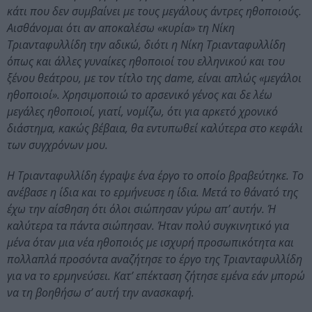
κάτι που δεν συμβαίνει με τους μεγάλους άντρες ηθοποιούς.
Αισθάνομαι ότι αν αποκαλέσω «κυρία» τη Νίκη
Τριανταφυλλίδη την αδικώ, διότι η Νίκη Τριανταφυλλίδη
όπως και άλλες γυναίκες ηθοποιοί του ελληνικού και του
ξένου θεάτρου, με τον τίτλο της dame, είναι απλώς «μεγάλοι
ηθοποιοί». Χρησιμοποιώ το αρσενικό γένος και δε λέω
μεγάλες ηθοποιοί, γιατί, νομίζω, ότι για αρκετό χρονικό
διάστημα, κακώς βέβαια, θα εντυπωθεί καλύτερα στο κεφάλι
των συγχρόνων μου.
Η Τριανταφυλλίδη έγραψε ένα έργο το οποίο βραβεύτηκε. Το
ανέβασε η ίδια και το ερμήνευσε η ίδια. Μετά το θάνατό της
έχω την αίσθηση ότι όλοι σιώπησαν γύρω απ’ αυτήν. Ή
καλύτερα τα πάντα σιώπησαν. Ήταν πολύ συγκινητικό για
μένα όταν μια νέα ηθοποιός με ισχυρή προσωπικότητα και
πολλαπλά προσόντα αναζήτησε το έργο της Τριανταφυλλίδη
για να το ερμηνεύσει. Κατ’ επέκταση ζήτησε εμένα εάν μπορώ
να τη βοηθήσω σ’ αυτή την ανασκαφή.