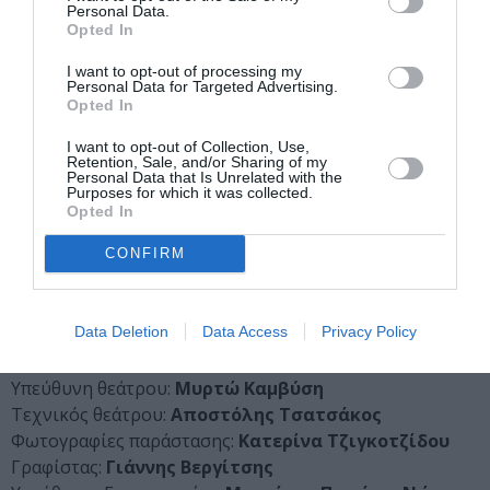
Personal Data.
Opted In
Συντελεστές
I want to opt-out of processing my
Personal Data for Targeted Advertising.
Κείμενο:
Νίκη Τριανταφυλλίδη
Opted In
Δραματουργική μεταγραφή – Σκηνοθεσία:
Ρούλα
I want to opt-out of Collection, Use,
Πατεράκη
Retention, Sale, and/or Sharing of my
Βοηθός σκηνοθέτη – Διεύθυνση παραγωγής:
Γιώργος
Personal Data that Is Unrelated with the
Purposes for which it was collected.
Ζορμπάς
Opted In
Οπτικοακουστικό περιβάλλον – Ψηφιακή επεξεργασία:
CONFIRM
Αβραάμ Παπαβραμόπουλος
Φωτισμοί – Σύλληψη σκηνικού χώρου & κοστουμιού:
Ρούλα Πατεράκη
Data Deletion
Data Access
Privacy Policy
Κατασκευή σκηνικού:
Θανάσης Θαλασσινός
Ραδιοφωνικό σποτ:
Spyxad / advertising solutions
Υπεύθυνη θεάτρου:
Μυρτώ Καμβύση
Τεχνικός θεάτρου:
Αποστόλης Τσατσάκος
Φωτογραφίες παράστασης:
Κατερίνα Τζιγκοτζίδου
Γραφίστας:
Γιάννης Βεργίτσης