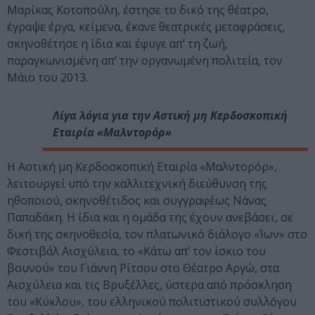
Μαρίκας Κοτοπούλη, έστησε το δικό της θέατρο,
έγραψε έργα, κείμενα, έκανε θεατρικές μεταφράσεις,
σκηνοθέτησε η ίδια και έφυγε απ’ τη ζωή,
παραγκωνισμένη απ’ την οργανωμένη πολιτεία, τον
Μάιο του 2013.
Λίγα λόγια για την Αστική μη Κερδοσκοπική
Εταιρία «Μαλντορόρ»
Η Αστική μη Κερδοσκοπική Εταιρία «Μαλντορόρ»,
λειτουργεί υπό την καλλιτεχνική διεύθυνση της
ηθοποιού, σκηνοθέτιδος και συγγραφέως Νάνας
Παπαδάκη. Η ίδια και η ομάδα της έχουν ανεβάσει, σε
δική της σκηνοθεσία, τον πλατωνικό διάλογο «Ίων» στο
Φεστιβάλ Αισχύλεια, το «Κάτω απ’ τον ίσκιο του
βουνού» του Γιάννη Ρίτσου στο Θέατρο Αργώ, στα
Αισχύλεια και τις Βρυξέλλες, ύστερα από πρόσκληση
του «Κύκλου», του ελληνικού πολιτιστικού συλλόγου