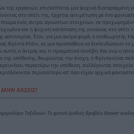
ών της εργασιών, επισκέπτεται μια ψυχικά διαταραγμένη γ
νοντας στο σπίτι της, έρχεται αντιμέτωπη με ένα φρικιασ
το πτώμα ενός άντρα, αγνώστων στοιχείων, σε προχωρημέν
κεχυμένα και η ψυχική κατάσταση της γυναίκας στο σπίτι 
ς αστυνομίας. Έτσι, για μια ακόμα φορά, ο επιθεωρητής Κ
ιας Φρίντα Κλάιν, σε μια προσπάθεια να ξεκλειδώσουν το 
 αυτός ο άντρας και τι πραγματικά συνέβη. Και ενώ η αστ
λο της υπόθεσης, θεωρώντας την ένοχη, η Φρίντα είναι πε
ερευνήσει περαιτέρω την υπόθεση, συλλέγοντας στοιχεία
εριπλέκονται περισσότερο απ’ όσο είχαν αρχικά φανταστεί
ΜΗΝ ΧΑΣΕΙΣ!
: Ημερολόγιο Ταξιδιού»: Το φετινό Διεθνές Βραβείο Booker κυκλ