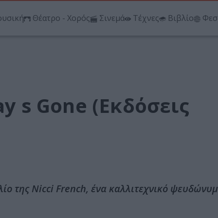
υσική
Θέατρο - Χορός
Σινεμά
Τέχνες
Βιβλίο
Φεσ
ay s Gone (Εκδόσεις
ίο της Nicci French, ένα καλλιτεχνικό ψευδώνυ