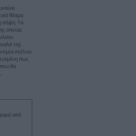
υναίκα
τικό θέαμα
η σήψη. Τα
της οποίας
άρλσον
μυαλό της
υνομία στέλνει
πεισμένη πως
 που θα
.
οφορεί από