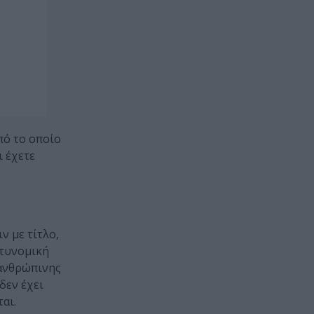
πό το οποίο
ι έχετε
ν με τίτλο,
στυνομική
 ανθρώπινης
δεν έχει
αι.