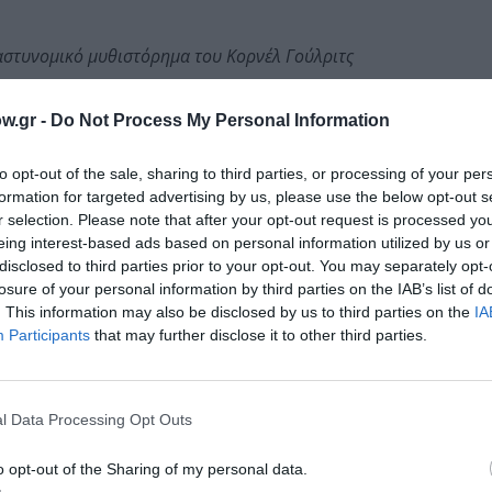
αστυνομικό μυθιστόρημα του Κορνέλ Γούλριτς
w.gr -
Do Not Process My Personal Information
to opt-out of the sale, sharing to third parties, or processing of your per
γεγονός ότι είναι πολυεπίπεδα και πολυδιάστατα. Σε αντίθεσ
formation for targeted advertising by us, please use the below opt-out s
νονται απλά και μόνο στην επίλυση ενός γρίφου που θα 
r selection. Please note that after your opt-out request is processed y
αλλά, αποτελούνται από μια σειρά γρίφων και μυστηρίων π
eing interest-based ads based on personal information utilized by us or
ίδιας της ιστορίας αλλά, που στοχεύουν στην εμβάθυνση τ
disclosed to third parties prior to your opt-out. You may separately opt-
σχωρήσουμε στο άδυτο της ανθρώπινης ψυχοσύνθεσης προσ
losure of your personal information by third parties on the IAB’s list of
υμμένες εμμονές, τις ψυχολογικές παθήσεις που μετουσιώ
. This information may also be disclosed by us to third parties on the
IA
ρητικές μας ανάγκες που πρέπει οπωσδήποτε και με κάθε μ
Participants
that may further disclose it to other third parties.
πό αυτό, να συγκαλυφθούν με επιδεξιότητα, αν αυτό καθίσ
l Data Processing Opt Outs
 είναι ξεκάθαρα από την αρχή. Αυτό δεν έχει να κάνει με το
εγονός ότι πλέον γνωρίζουμε, τόσο την Φρίντα Κλάιν και το
o opt-out of the Sharing of my personal data.
φία της γύρω από την ανθρώπινη ύπαρξη και τον τρόπο δράσ