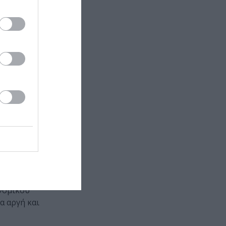
εριπέτεια που
 παζλ και που
καλύψουμε την
 η νηνεμία
ς ιστορίες,
 διαβάσουμε
 δεν μπορείς
ι και θα σας
στε μαζί της.
 ενός φόνου
α αισθανθείτε
νιά του,
, αντί να
υνομικού
α αργή και