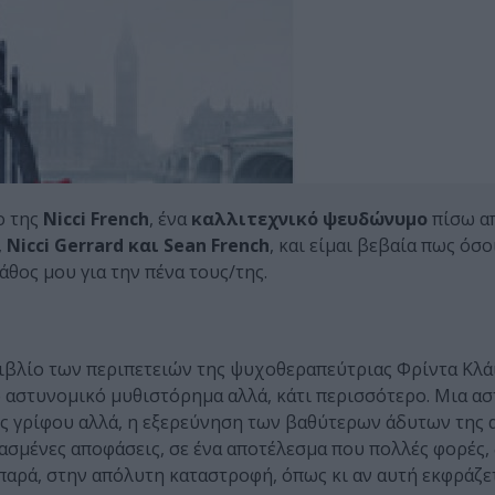
ο της
Nicci French
, ένα
καλλιτεχνικό ψευδώνυμο
πίσω α
,
Nicci Gerrard και Sean French
, και είμαι βεβαία πως όσο
άθος μου για την πένα τους/της.
 βιβλίο των περιπετειών της ψυχοθεραπεύτριας Φρίντα Κλάι
πο αστυνομικό μυθιστόρημα αλλά, κάτι περισσότερο. Μια α
νός γρίφου αλλά, η εξερεύνηση των βαθύτερων άδυτων της
σμένες αποφάσεις, σε ένα αποτέλεσμα που πολλές φορές, 
παρά, στην απόλυτη καταστροφή, όπως κι αν αυτή εκφράζετ