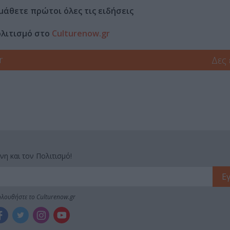
μάθετε πρώτοι όλες τις ειδήσεις
ολιτισμό στο
Culturenow.gr
r
Δες
νη και τον Πολιτισμό!
λουθήστε το Culturenow.gr