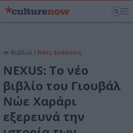
Βιβλίο /
Νέες Εκδόσεις
NEXUS: Το νέο
βιβλίο του Γιουβάλ
Νώε Χαράρι
εξερευνά την
ιστορία των