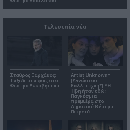
Θέατρο Βασιλάκου
Τελευταία νέα
Σταύρος Ξαρχάκος:
Artist Unknown*
Ταξίδι στο φως στο
[Αγνώστου
Θέατρο Λυκαβηττού
Καλλιτέχνη*] *Η
Ήβη ήταν εδώ:
Παγκόσμια
πρεμιέρα στο
Δημοτικό Θέατρο
Πειραιά