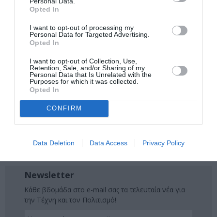
Personal Data.
Opted In
Ακολουθήστε το Culturenow.gr στο
Google News
και
I want to opt-out of processing my
μάθετε πρώτοι όλες τις ειδήσεις
Personal Data for Targeted Advertising.
Opted In
Δείτε όλα τα
τελευταία νέα
για την Τέχνη και τον
I want to opt-out of Collection, Use,
Πολιτισμό στο
Culturenow.gr
Retention, Sale, and/or Sharing of my
Personal Data that Is Unrelated with the
Purposes for which it was collected.
Νέοι Διαγωνισμοί
❯
Opted In
CONFIRM
Tags
ΔΟΚΙΜΙΑ - ΜΕΛΕΤΕΣ
ΕΚΔΟΣΕΙΣ ΑΛΕΞΑΝΔΡΕΙΑ
Data Deletion
Data Access
Privacy Policy
ΞΕΝΟΙ ΣΥΓΓΡΑΦΕΙΣ
Newsletter
Κάθε βδομάδα στο e-mail σας τα τελευταία νέα για
την Τέχνη και τον Πολιτισμό!