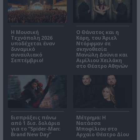
Η Μουσική
Ο Θάνατος και η
Τεχνόπολη 2026
Κόρη, του Άριελ
υποδέχεται έναν
Ντόρφμαν σε
δυναμικό
σκηνοθεσία
συναυλιακό
Μανώλη Δούνια και
Σεπτέμβριο!
Αιμίλιου Χειλάκη
στο Θέατρο Αθηνών
Εισπράξεις πάνω
Μέτρημα: Η
από 1 δισ. δολάρια
Νατάσσα
για το “Spider-Man:
Μποφίλιου στο
Brand New Day”
Αρχαίο Θέατρο Δίου