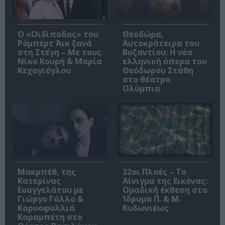
O «Οιδίποδας» του
Θεοδώρα,
Ρόμπερτ Άικ ξανά
Αυτοκράτειρα του
στη Στέγη – Με τους
Βυζαντίου: Η νέα
Νίκο Κουρή & Μαρία
ελληνική όπερα του
Κεχαγιόγλου
Θεόδωρου Στάθη
στο θέατρο
Ολύμπια
Μακμπέθ, της
32οι Πλοές – Το
Κατερίνας
Αίνιγμα της Εικόνας:
Ευαγγελάτου με
Ομαδική έκθεση στο
Γιώργο Γάλλο &
Ίδρυμα Π. & Μ.
Καρυοφυλλιά
Κυδωνιέως
Καραμπέτη στο