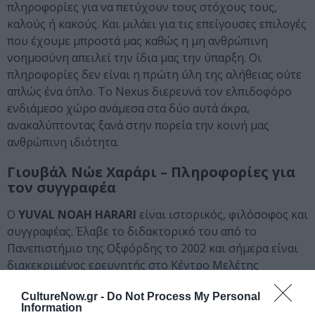
πληροφορίες για να πετύχουν τους στόχους τους,
καλούς ή κακούς. Και μιλάει για τις επείγουσες επιλογές
που έχουμε μπροστά μας καθώς η μη ανθρώπινη
νοημοσύνη απειλεί την ίδια μας την ύπαρξη. Οι
πληροφορίες δεν είναι η πρώτη ύλη της αλήθειας ούτε
απλώς ένα όπλο. Το Nexus διερευνά τον ελπιδοφόρο
ενδιάμεσο χώρο ανάμεσα στα δύο αυτά άκρα,
ανακαλύπτοντας ξανά στην πορεία την κοινή μας
ανθρώπινη ιδιότητα.
Γιουβάλ Νώε Χαράρι – Πληροφορίες για
τον συγγραφέα
Ο
YUVAL NOAH HARARI
είναι ιστορικός, φιλόσοφος και
συγγραφέας. Έλαβε το διδακτορικό του από το
Πανεπιστήμιο της Οξφόρδης το 2002 και σήμερα είναι
διακεκριμένος ερευνητής στο Κέντρο Μελέτης
Υπαρξιακού Κινδύνου του Καίμπριτζ, καθώς και
CultureNow.gr -
Do Not Process My Personal
καθηγητής στο Τμήμα Ιστορίας του Εβραϊκού
Information