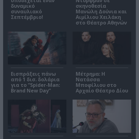
υποδέχεται έναν
Ντόρφμαν σε
δυναμικό
σκηνοθεσία
συναυλιακό
Μανώλη Δούνια και
Σεπτέμβριο!
Αιμίλιου Χειλάκη
στο Θέατρο Αθηνών
Εισπράξεις πάνω
Μέτρημα: Η
από 1 δισ. δολάρια
Νατάσσα
για το “Spider-Man:
Μποφίλιου στο
Brand New Day”
Αρχαίο Θέατρο Δίου