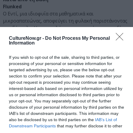
Flunked
Ο Εντί, μια ιδιοφυΐα στα μαθηματικά και
μικροαπατεώνας, αποφεύγει τη φυλακή παριστάνοντας
τον δάσκαλο. Η αποστολή του: να εντοπίσει το παιδί
ενός μεγάλου εγκληματία.
CultureNow.gr -
Do Not Process My Personal
Information
23/04/2026
Running Point: Σεζόν 2
If you wish to opt-out of the sale, sharing to third parties, or
Με το πρωτάθλημα να πλησιάζει, η Άιλα πρέπει να
processing of your personal or sensitive information for
επιστρατεύσει καρδιά και ένστικτο για να ξεπεράσει το
targeted advertising by us, please use the below opt-out
χάος στα αποδυτήρια και τα διοικητικά.
section to confirm your selection. Please note that after your
opt-out request is processed you may continue seeing
interest-based ads based on personal information utilized by
us or personal information disclosed to third parties prior to
RUNNING POINT SEASON 2. (L to R) Kate Hudson as Isla
your opt-out. You may separately opt-out of the further
Gordon, Brenda Song as Ali, Drew Tarver as Sandy Gordon,
disclosure of your personal information by third parties on the
Scott MacArthur as Ness Gordon, and Fabrizio Guido as Jackie
IAB’s list of downstream participants. This information may
in Episode 210 of Running Point. Cr. Katrina
also be disclosed by us to third parties on the
IAB’s List of
Marcinowski/Netflix © 2025
Downstream Participants
that may further disclose it to other
27/04/2026
third parties.