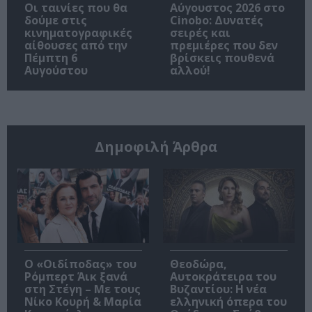
Οι ταινίες που θα
Αύγουστος 2026 στο
δούμε στις
Cinobo: Δυνατές
κινηματογραφικές
σειρές και
αίθουσες από την
πρεμιέρες που δεν
Πέμπτη 6
βρίσκεις πουθενά
Αυγούστου
αλλού!
Δημοφιλή Άρθρα
O «Οιδίποδας» του
Θεοδώρα,
Ρόμπερτ Άικ ξανά
Αυτοκράτειρα του
στη Στέγη – Με τους
Βυζαντίου: Η νέα
Νίκο Κουρή & Μαρία
ελληνική όπερα του