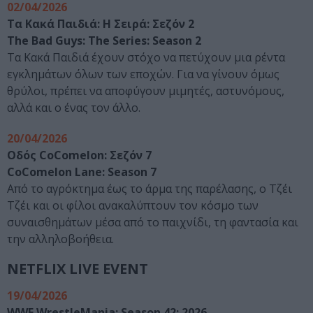
02/04/2026
Τα Κακά Παιδιά: Η Σειρά: Σεζόν 2
The Bad Guys: The Series: Season 2
Τα Κακά Παιδιά έχουν στόχο να πετύχουν μια ρέντα
εγκλημάτων όλων των εποχών. Για να γίνουν όμως
θρύλοι, πρέπει να αποφύγουν μιμητές, αστυνόμους,
αλλά και ο ένας τον άλλο.
20/04/2026
Οδός CoComelon: Σεζόν 7
CoComelon Lane: Season 7
Από το αγρόκτημα έως το άρμα της παρέλασης, ο Τζέι
Τζέι και οι φίλοι ανακαλύπτουν τον κόσμο των
συναισθημάτων μέσα από το παιχνίδι, τη φαντασία και
την αλληλοβοήθεια.
NETFLIX LIVE EVENT
19/04/2026
WWE WrestleMania: Season 42: 2026