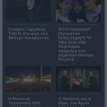
Σταύρος Ξαρχάκος:
Artist Unknown*
Ταξίδι στο φως στο
[Αγνώστου
Θέατρο Λυκαβηττού
Καλλιτέχνη*] *Η
Ήβη ήταν εδώ:
Παγκόσμια
πρεμιέρα στο
Δημοτικό Θέατρο
Πειραιά
Η Μουσική
Ο Θάνατος και η
Τεχνόπολη 2026
Κόρη, του Άριελ