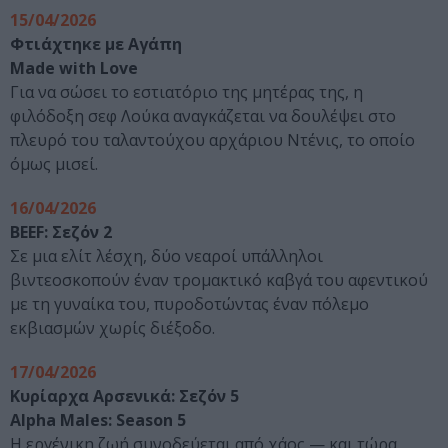
15/04/2026
Φτιάχτηκε με Αγάπη
Made with Love
Για να σώσει το εστιατόριο της μητέρας της, η
φιλόδοξη σεφ Λούκα αναγκάζεται να δουλέψει στο
πλευρό του ταλαντούχου αρχάριου Ντένις, το οποίο
όμως μισεί.
16/04/2026
BEEF: Σεζόν 2
Σε μια ελίτ λέσχη, δύο νεαροί υπάλληλοι
βιντεοσκοπούν έναν τρομακτικό καβγά του αφεντικού
με τη γυναίκα του, πυροδοτώντας έναν πόλεμο
εκβιασμών χωρίς διέξοδο.
17/04/2026
Κυρίαρχα Αρσενικά: Σεζόν 5
Alpha Males: Season 5
Η εργένικη ζωή συνοδεύεται από χάος — και τώρα