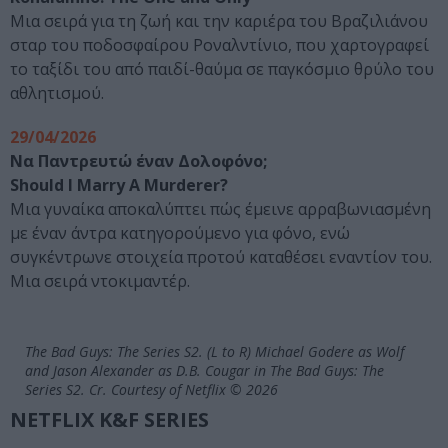
Μια σειρά για τη ζωή και την καριέρα του Βραζιλιάνου
σταρ του ποδοσφαίρου Ροναλντίνιο, που χαρτογραφεί
το ταξίδι του από παιδί-θαύμα σε παγκόσμιο θρύλο του
αθλητισμού.
29/04/2026
Να Παντρευτώ έναν Δολοφόνο;
Should I Marry A Murderer?
Μια γυναίκα αποκαλύπτει πώς έμεινε αρραβωνιασμένη
με έναν άντρα κατηγορούμενο για φόνο, ενώ
συγκέντρωνε στοιχεία προτού καταθέσει εναντίον του.
Μια σειρά ντοκιμαντέρ.
The Bad Guys: The Series S2. (L to R) Michael Godere as Wolf
and Jason Alexander as D.B. Cougar in The Bad Guys: The
Series S2. Cr. Courtesy of Netflix © 2026
NETFLIX K&F SERIES