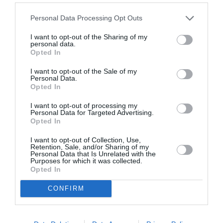
Κατευθείαν στην Κόλαση
Straight to Hell
Personal Data Processing Opt Outs
Ως η πιο διάσημη μάντισσα της Ιαπωνίας, η Κάζουκο
I want to opt-out of the Sharing of my
Χοσόκι κυριάρχησε στην τηλεόραση. Ποια ήταν όμως
personal data.
Opted In
πίσω από τις φήμες για πνευματική απάτη και σχέσεις
με τον υπόκοσμο;
I want to opt-out of the Sale of my
Personal Data.
30/04/2026
Opted In
Διά Πυρός και Σιδήρου
I want to opt-out of processing my
Man on Fire
Personal Data for Targeted Advertising.
Opted In
Απρίλιος 2026
I want to opt-out of Collection, Use,
Πικραλίδα
Retention, Sale, and/or Sharing of my
Personal Data that Is Unrelated with the
Dandelion
Purposes for which it was collected.
Σε ένα γραφείο μεταθανάτιας καθοδήγησης, όπου
Opted In
άγγελοι βοηθούν ψυχές να βρουν γαλήνη, ο Τετσούο κι
CONFIRM
η Μισάκι αναλαμβάνουν τις αποστολές με τον δικό
τους, ανατρεπτικό τρόπο.