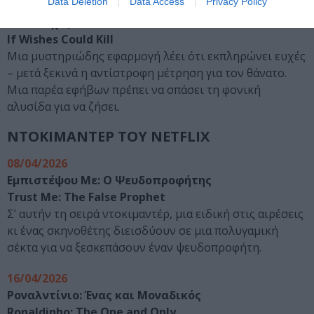
Data Deletion
Data Access
Privacy Policy
Coming Soon
Αν οι Ευχές Σκότωναν
If Wishes Could Kill
Μια μυστηριώδης εφαρμογή λέει ότι εκπληρώνει ευχές
– μετά ξεκινά η αντίστροφη μέτρηση για τον θάνατο.
Μια παρέα εφήβων πρέπει να σπάσει τη φονική
αλυσίδα για να ζήσει.
ΝΤΟΚΙΜΑΝΤΕΡ ΤΟΥ NETFLIX
08/04/2026
Εμπιστέψου Με: Ο Ψευδοπροφήτης
Trust Me: The False Prophet
Σ’ αυτήν τη σειρά ντοκιμαντέρ, μια ειδική στις αιρέσεις
κι ένας σκηνοθέτης διεισδύουν σε μια πολυγαμική
σέκτα για να ξεσκεπάσουν έναν ψευδοπροφήτη.
16/04/2026
Ροναλντίνιο: Ένας και Μοναδικός
Ronaldinho: The One and Only