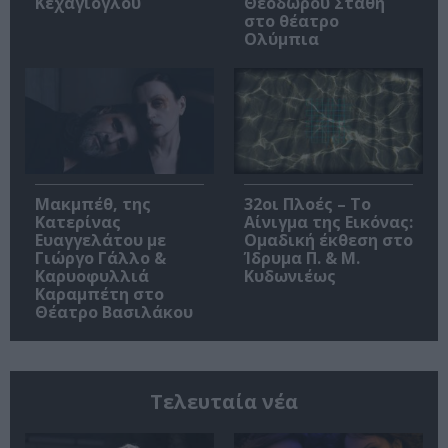
Κεχαγιόγλου
Θεόδωρου Στάθη
στο θέατρο
Ολύμπια
Μακμπέθ, της
32οι Πλοές – Το
Κατερίνας
Αίνιγμα της Εικόνας:
Ευαγγελάτου με
Ομαδική έκθεση στο
Γιώργο Γάλλο &
Ίδρυμα Π. & Μ.
Καρυοφυλλιά
Κυδωνιέως
Καραμπέτη στο
Θέατρο Βασιλάκου
Τελευταία νέα