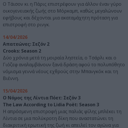
Ο Τάισον κι η Πάρις επιστρέφουν για άλλον έναν γύρο
οικογενειακής ζωής στο Μόρκαμπ, καθώς μεγαλώνουν
εφήβους και δέχονται μια ακαταμάχητη πρόταση για
επιστροφή στο ρινγκ.
14/04/2026
Απατεώνες: Σεζόν 2
Crooks: Season 2
Δύο χρόνια μετά τη μοιραία ληστεία, ο Τσάρλι και ο
Γιόζεφ αναλαμβάνουν ξανά δράση αφού το πολυπόθητο
νόμισμα γεννά νέους εχθρούς στην Μπανγκόκ και τη
Βιέννη.
15/04/2026
Ο Νόμος της Λίντια Πόετ: Σεζόν 3
The Law According to Lidia Poët: Season 3
Η απρόσμενη επιστροφή μιας παλιάς φίλης μπλέκει τη
Λίντια σε μια πολύκροτη δίκη που αναστατώνει τη
διακριτική ερωτική της ζωή κι απειλεί τον αγώνα για