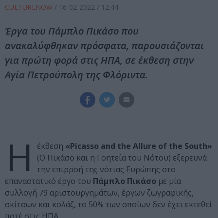
CULTURENOW
/
16-02-2022
/ 12:44
Έργα του Πάμπλο Πικάσο που
ανακαλύφθηκαν πρόσφατα, παρουσιάζονται
για πρώτη φορά στις ΗΠΑ, σε έκθεση στην
Αγία Πετρούπολη της Φλόριντα.
Η
έκθεση
«Picasso and the Allure of the South»
(Ο Πικάσο και η Γοητεία του Νότου) εξερευνά
την επιρροή της νότιας Ευρώπης στο
επαναστατικό έργο του
Πάμπλο Πικάσο
με μία
συλλογή 79 αριστουργημάτων, έργων ζωγραφικής,
σκίτσων και κολάζ, το 50% των οποίων δεν έχει εκτεθεί
ποτέ στις ΗΠΑ.