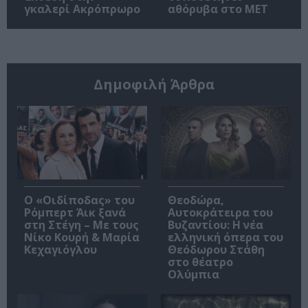
γκαλερί Ακρόπρωρο
αθόρυβα στο MET
Δημοφιλή Άρθρα
O «Οιδίποδας» του
Θεοδώρα,
Ρόμπερτ Άικ ξανά
Αυτοκράτειρα του
στη Στέγη – Με τους
Βυζαντίου: Η νέα
Νίκο Κουρή & Μαρία
ελληνική όπερα του
Κεχαγιόγλου
Θεόδωρου Στάθη
στο θέατρο
Ολύμπια