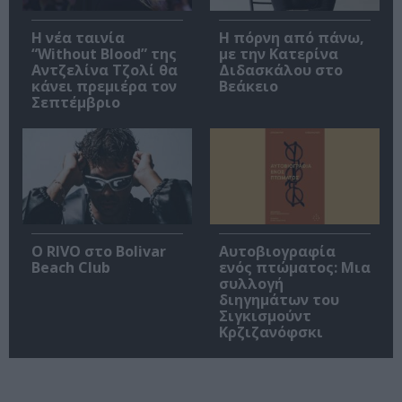
Η νέα ταινία
Η πόρνη από πάνω,
“Without Blood” της
με την Κατερίνα
Αντζελίνα Τζολί θα
Διδασκάλου στο
κάνει πρεμιέρα τον
Βεάκειο
Σεπτέμβριο
Ο RIVO στο Bolivar
Αυτοβιογραφία
Beach Club
ενός πτώματος: Μια
συλλογή
διηγημάτων του
Σιγκισμούντ
Κρζιζανόφσκι