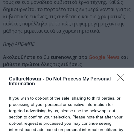
τους σε ένα μοναδικό κυβιστικό έργο τέχνης. Καθώς
δημιουργείται το πορτρέτο τους ενημερώνονται για τις
κυβιστικές εικόνες, τις συνθέσεις και τις χρωματικές
παλέτες παράλληλα με το πώς η εφαρμογή μηχανικής
μάθησης μιμείται αυτά τα χαρακτηριστικά.
Πηγή ΑΠΕ-ΜΠΕ
Ακολουθήστε το Culturenow.gr στο
Google News
και
μάθετε πρώτοι όλες τις ειδήσεις
Δείτε όλα τα
τελευταία νέα
για την Τέχνη και τον
CultureNow.gr -
Do Not Process My Personal
Information
Πολιτισμό στο
Culturenow.gr
If you wish to opt-out of the sale, sharing to third parties, or
Νέοι Διαγωνισμοί
❯
processing of your personal or sensitive information for
targeted advertising by us, please use the below opt-out
Tags
section to confirm your selection. Please note that after your
opt-out request is processed you may continue seeing
ΕΙΚΑΣΤΙΚΕΣ ΕΚΘΕΣΕΙΣ
ΕΚΘΕΣΗ ΖΩΓΡΑΦΙΚΗΣ
interest-based ads based on personal information utilized by