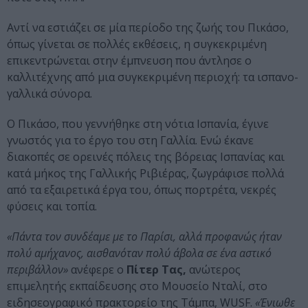
Αντί να εστιάζει σε μία περίοδο της ζωής του Πικάσο,
όπως γίνεται σε πολλές εκθέσεις, η συγκεκριμένη
επικεντρώνεται στην έμπνευση που άντλησε ο
καλλιτέχνης από μια συγκεκριμένη περιοχή: τα ισπανο-
γαλλικά σύνορα.
Ο Πικάσο, που γεννήθηκε στη νότια Ισπανία, έγινε
γνωστός για το έργο του στη Γαλλία. Ενώ έκανε
διακοπές σε ορεινές πόλεις της βόρειας Ισπανίας και
κατά μήκος της Γαλλικής Ριβιέρας, ζωγράφισε πολλά
από τα εξαιρετικά έργα του, όπως πορτρέτα, νεκρές
φύσεις και τοπία.
«Πάντα τον συνδέαμε με το Παρίσι, αλλά προφανώς ήταν
πολύ αμήχανος, αισθανόταν πολύ άβολα σε ένα αστικό
περιβάλλον»
ανέφερε ο
Πίτερ Τας,
ανώτερος
επιμελητής εκπαίδευσης στο Μουσείο Νταλί, στο
ειδησεογραφικό πρακτορείο της Τάμπα, WUSF.
«Ένιωθε