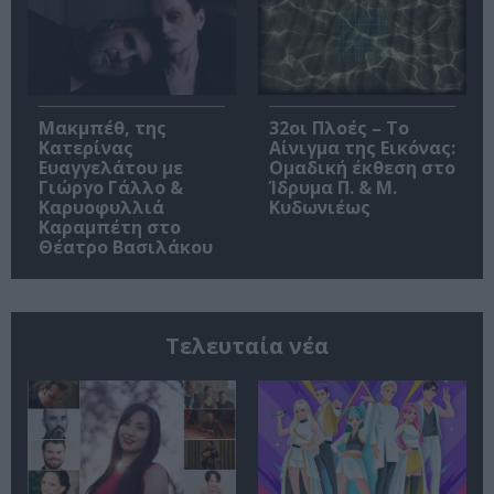
Μακμπέθ, της
32οι Πλοές – Το
Κατερίνας
Αίνιγμα της Εικόνας:
Ευαγγελάτου με
Ομαδική έκθεση στο
Γιώργο Γάλλο &
Ίδρυμα Π. & Μ.
Καρυοφυλλιά
Κυδωνιέως
Καραμπέτη στο
Θέατρο Βασιλάκου
Τελευταία νέα