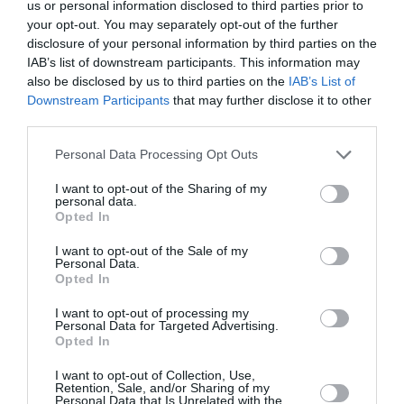
us or personal information disclosed to third parties prior to
ΖΩΓΡΑΦΙΚΗ
ΖΩΓΡΑΦΟΣ
ΠΑΜΠΛΟ ΠΙΚΑΣΟ
your opt-out. You may separately opt-out of the further
ΦΩΤΟΓΡΑΦΙΑ
disclosure of your personal information by third parties on the
IAB’s list of downstream participants. This information may
also be disclosed by us to third parties on the
IAB’s List of
Newsletter
Downstream Participants
that may further disclose it to other
Κάθε βδομάδα στο e-mail σας τα τελευταία νέα για
third parties.
την Τέχνη και τον Πολιτισμό!
Personal Data Processing Opt Outs
I want to opt-out of the Sharing of my
personal data.
Opted In
I want to opt-out of the Sale of my
Ακολουθήστε το Culturenow.gr
Personal Data.
Opted In
I want to opt-out of processing my
Personal Data for Targeted Advertising.
Opted In
Σχετικά Άρθρα
I want to opt-out of Collection, Use,
Retention, Sale, and/or Sharing of my
Personal Data that Is Unrelated with the