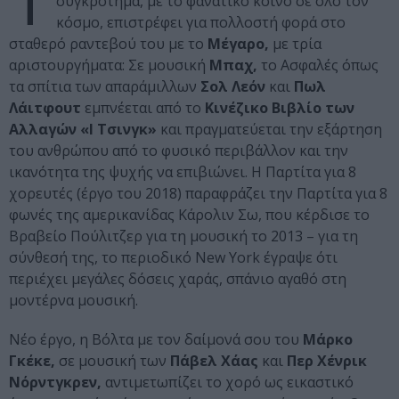
συγκρότημα, με το φανατικό κοινό σε όλο τον
κόσμο, επιστρέφει για πολλοστή φορά στο
σταθερό ραντεβού του με το
Μέγαρο,
με τρία
αριστουργήματα: Σε μουσική
Μπαχ,
το Ασφαλές όπως
τα σπίτια των απαράμιλλων
Σολ Λεόν
και
Πωλ
Λάιτφουτ
εμπνέεται από το
Κινέζικο Βιβλίο των
Αλλαγών «Ι Τσινγκ»
και πραγματεύεται την εξάρτηση
του ανθρώπου από το φυσικό περιβάλλον και την
ικανότητα της ψυχής να επιβιώνει. Η Παρτίτα για 8
χορευτές (έργο του 2018) παραφράζει την Παρτίτα για 8
φωνές της αμερικανίδας Κάρολιν Σω, που κέρδισε το
Βραβείο Πούλιτζερ για τη μουσική το 2013 – για τη
σύνθεσή της, το περιοδικό New York έγραψε ότι
περιέχει μεγάλες δόσεις χαράς, σπάνιο αγαθό στη
μοντέρνα μουσική.
Νέο έργο, η Βόλτα με τον δαίμονά σου του
Μάρκο
Γκέκε,
σε μουσική των
Πάβελ Χάας
και
Περ Χένρικ
Νόρντγκρεν,
αντιμετωπίζει το χορό ως εικαστικό