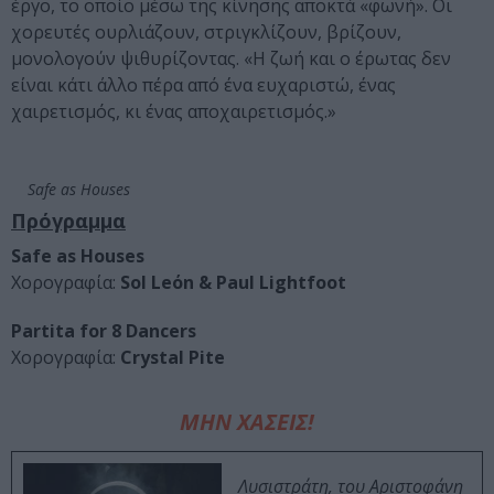
έργο, το οποίο μέσω της κίνησης αποκτά «φωνή». Οι
χορευτές ουρλιάζουν, στριγκλίζουν, βρίζουν,
μονολογούν ψιθυρίζοντας. «Η ζωή και ο έρωτας δεν
είναι κάτι άλλο πέρα από ένα ευχαριστώ, ένας
χαιρετισμός, κι ένας αποχαιρετισμός.»
Safe as Houses
Πρόγραμμα
Safe as Houses
Χορογραφία:
Sol Leόn & Paul Lightfoot
Partita for 8 Dancers
Χορογραφία:
Crystal Pite
ΜΗΝ ΧΑΣΕΙΣ!
Λυσιστράτη, του Αριστοφάνη