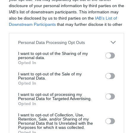
ψιθυρίζουν, ουρλιάζουν, στριγκλίζουν, βρίζουν επί
disclosure of your personal information by third parties on the
σκηνής, χάνοντας έτσι την αφηρημένη τους διάσταση
IAB’s list of downstream participants. This information may
και αγκαλιάζοντας ακόμη περισσότερο την ανθρώπινη
also be disclosed by us to third parties on the
IAB’s List of
υπόστασή τους.
Downstream Participants
that may further disclose it to other
third parties.
Δραματουργία
Nadja
Kadel
Βοηθός χορογράφου
Ralitza
Malehounova
Personal Data Processing Opt Outs
Μουσική
Antony & the Johnsons, Pavel Haas, Pehr
I want to opt-out of the Sharing of my
Henrik Nordgren
personal data.
Μουσικός σύμβουλος
Jan Pieter Koch
Opted In
Φωτισμοί
Udo Haberland
I want to opt-out of the Sale of my
Σκηνικά & κοστούμια
Marco
Goecke
Personal Data.
Opted In
I want to opt-out of processing my
Φωτογραφία θέματος: Partita for 8 Dancers
Personal Data for Targeted Advertising.
Opted In
Ταυτότητα Εκδήλωσης
I want to opt-out of Collection, Use,
Retention, Sale, and/or Sharing of my
Personal Data that Is Unrelated with the
Ημερομηνία:
Purposes for which it was collected.
Opted In