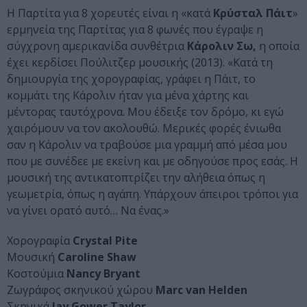
Η Παρτίτα για 8 χορευτές είναι η «κατά
K
ρύσταλ Πάιτ
»
ερμηνεία της Παρτίτας για 8 φωνές που έγραψε η
σύγχρονη αμερικανίδα συνθέτρια
Κάρολιν Σω,
η οποία
έχει κερδίσει Πούλιτζερ μουσικής (2013). «Κατά τη
δημιουργία της χορογραφίας, γράφει η Πάιτ, το
κομμάτι της Κάρολιν ήταν για μένα χάρτης και
μέντορας ταυτόχρονα. Μου έδειξε τον δρόμο, κι εγώ
χαιρόμουν να τον ακολουθώ. Μερικές φορές ένιωθα
σαν η Κάρολιν να τραβούσε μια γραμμή από μέσα μου
που με συνέδεε με εκείνη και με οδηγούσε προς εσάς. Η
μουσική της αντικατοπτρίζει την αλήθεια όπως η
γεωμετρία, όπως η αγάπη. Υπάρχουν άπειροι τρόποι για
να γίνει ορατό αυτό… Να ένας.»
Χορογραφία
Crystal Pite
Μουσική
Caroline Shaw
Κοστούμια
Nancy
Bryant
Ζωγράφος σκηνικού χώρου
Marc van Helden
Σκηνικά
Jay Gower Taylor