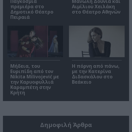
Παγκόσμια
Μανώλη Δούνια και
πρεμιέρα στο
Αιμίλιου Χειλάκη
Δημοτικό Θέατρο
στο Θέατρο Αθηνών
Πειραιά
Μήδεια, του
Η πόρνη από πάνω,
Ευριπίδη από τον
με την Κατερίνα
Nikita Milivojević με
Διδασκάλου στο
την Καρυοφυλλιά
Βεάκειο
Καραμπέτη στην
Κρήτη
Δημοφιλή Άρθρα