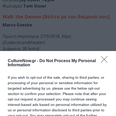
Φωτισμοί
Tom Visser
Walk
the
Demon
[Βόλτα με τον δαίμονά σου]
Marco Goecke
Πρώτη παγκόσμια: 27/9/2018, Χάγη
(Zuiderstrandtheater)
Διάρκεια: 28 λεπτά
Στο επίκεντρο του νέου έργου του Γερμανού Μάρκο
CultureNow.gr -
Do Not Process My Personal
Information
Γκαίκε, συνεργάτη-χορογράφου του NDT από το 2013,
βρίσκονται η ιδέα του χορού ως μορφής τέχνης που
If you wish to opt-out of the sale, sharing to third parties, or
δίνει «φωνή» στην κίνηση και η επιθυμία να ενισχυθεί
processing of your personal or sensitive information for
η φωνή αυτή μέσα από άλλες φωνές. Τα ορχηστρικά
targeted advertising by us, please use the below opt-out
έργα του Τσέχου Πάβελ Χάας και του Φινλανδού Περ
section to confirm your selection. Please note that after your
Χέντρικ Νόρντγκρεν συναντούν τον ήχο καλλιτεχνών
opt-out request is processed you may continue seeing
σπάνιας εσωτερικότητας (Antony and the Johnsons),
interest-based ads based on personal information utilized by
αλλά και τη φωνή των ίδιων των χορευτών που
us or personal information disclosed to third parties prior to
your opt-out. You may separately opt-out of the further