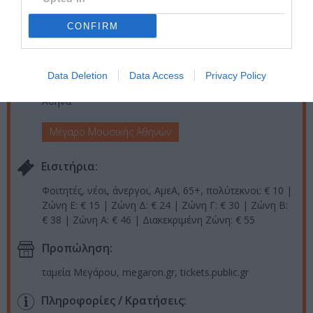
01/02/2019
04/02/2019
Από:
Εως:
CONFIRM
20.00
Τοποθεσία:
Data Deletion
Data Access
Privacy Policy
Μέγαρο Μουσικής Αθηνών, Βασ. Σοφίας και Κόκκαλη,
Αθήνα
Μέγαρο Μουσικής Αθηνών
Eισιτήρια:
Φοιτητές, νέοι, άνεργοι, ΑμεΑ, 65+, πολύτεκνοι: € 10 |
Ζώνη Ε: € 15 | Ζώνη Δ: € 24 | Ζώνη Γ: € 30 | Ζώνη Β:
€ 38 | Ζώνη Α: € 46 | Διακεκριμένη Ζώνη: € 55
Προπώληση:
ταμεία Μεγάρου, megaron.gr, tickets.public.gr
Πληροφορίες / Κρατήσεις: