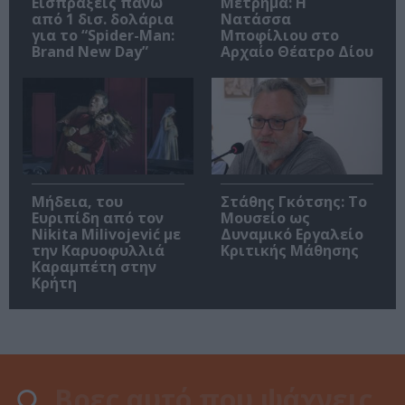
Εισπράξεις πάνω
Μέτρημα: Η
από 1 δισ. δολάρια
Νατάσσα
για το “Spider-Man:
Μποφίλιου στο
Brand New Day”
Αρχαίο Θέατρο Δίου
Μήδεια, του
Στάθης Γκότσης: Το
Ευριπίδη από τον
Μουσείο ως
Nikita Milivojević με
Δυναμικό Εργαλείο
την Καρυοφυλλιά
Κριτικής Μάθησης
Καραμπέτη στην
Κρήτη