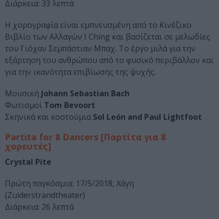
Διάρκεια: 33 λεπτά
Η χορογραφία είναι εμπνευσμένη από το Κινέζικο
Βιβλίο των Αλλαγών I Ching και βασίζεται σε μελωδίες
του Γιόχαν Σεμπάστιαν Μπαχ. Το έργο μιλά για την
εξάρτηση του ανθρώπου από το φυσικό περιβάλλον και
για την ικανότητα επιβίωσης της ψυχής.
Μουσική
Johann Sebastian Bach
Φωτισμοί
Tom Bevoort
Σκηνικά και κοστούμια
Sol León and Paul Lightfoot
Partita for 8 Dancers
[Παρτίτα για 8
χορευτές]
Crystal Pite
Πρώτη παγκόσμια: 17/5/2018, Χάγη
(Zuiderstrandtheater)
Διάρκεια: 26 λεπτά