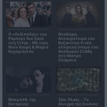
O «Οιδίποδας» του
Θεοδώρα,
Ρόμπερτ Άικ ξανά
Αυτοκράτειρα του
στη Στέγη – Με τους
Βυζαντίου: Η νέα
Νίκο Κουρή & Μαρία
ελληνική όπερα του
Κεχαγιόγλου
Θεόδωρου Στάθη
στο θέατρο
Ολύμπια
Μακμπέθ, της
32οι Πλοές – Το
Κατερίνας
Αίνιγμα της Εικόνας: