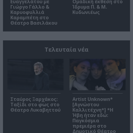
Ευαγγελάτου με
Ομαδική έκθεση στο
Γιώργο Γάλλο &
Ίδρυμα Π. & Μ.
Καρυοφυλλιά
Κυδωνιέως
Καραμπέτη στο
Θέατρο Βασιλάκου
Τελευταία νέα
Σταύρος Ξαρχάκος:
Artist Unknown*
Ταξίδι στο φως στο
[Αγνώστου
Θέατρο Λυκαβηττού
Καλλιτέχνη*] *Η
Ήβη ήταν εδώ:
Παγκόσμια
πρεμιέρα στο
Δημοτικό Θέατρο