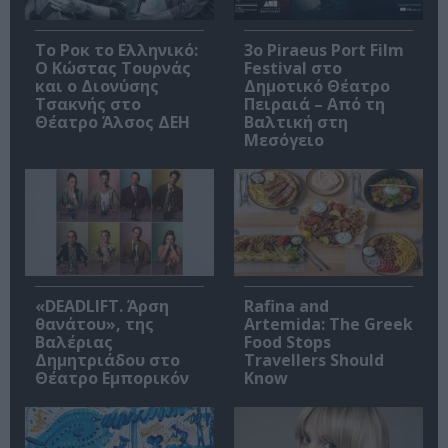
Το Ροκ το Ελληνικό:
3o Piraeus Port Film
Ο Κώστας Τουρνάς
Festival στο
και ο Διονύσης
Δημοτικό Θέατρο
Τσακνής στο
Πειραιά – Από τη
Θέατρο Άλσος ΔΕΗ
Βαλτική στη
Μεσόγειο
«DEADLIFT. Άρση
Rafina and
θανάτου», της
Artemida: The Greek
Βαλέριας
Food Stops
Δημητριάδου στο
Travellers Should
Θέατρο Εμπορικόν
Know