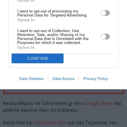
Opted In
Δευτέρα και Τρίτη, στις 9:00 μ.μ.
I want to opt-out of processing my
Τοποθεσία:
Personal Data for Targeted Advertising.
Opted In
Θέατρο «Studio Μαυρομιχάλη», Μαυρομιχάλη 134,
Νεάπολη Εξαρχείων, Αθήνα
I want to opt-out of Collection, Use,
Retention, Sale, and/or Sharing of my
Personal Data that Is Unrelated with the
Studio Μαυρομιχάλη
Purposes for which it was collected.
Opted In
Eισιτήρια:
CONFIRM
12€
Πληροφορίες / Κρατήσεις:
Data Deletion
Data Access
Privacy Policy
Τηλ.: 2106453330 |
studiomavromihali.gr
Ακολουθήστε το Culturenow.gr στο
Google News
και
μάθετε πρώτοι όλες τις ειδήσεις
Δείτε όλα τα
τελευταία νέα
για την Τέχνη και τον