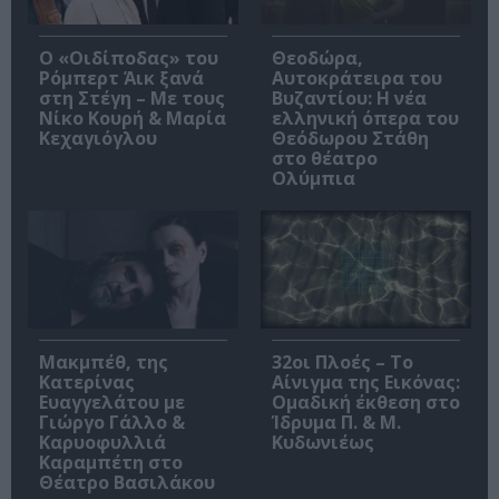
O «Οιδίποδας» του
Θεοδώρα,
Ρόμπερτ Άικ ξανά
Αυτοκράτειρα του
στη Στέγη – Με τους
Βυζαντίου: Η νέα
Νίκο Κουρή & Μαρία
ελληνική όπερα του
Κεχαγιόγλου
Θεόδωρου Στάθη
στο θέατρο
Ολύμπια
Μακμπέθ, της
32οι Πλοές – Το
Κατερίνας
Αίνιγμα της Εικόνας:
Ευαγγελάτου με
Ομαδική έκθεση στο
Γιώργο Γάλλο &
Ίδρυμα Π. & Μ.
Καρυοφυλλιά
Κυδωνιέως
Καραμπέτη στο
Θέατρο Βασιλάκου