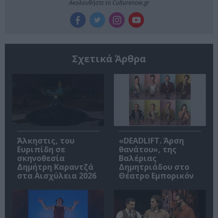
Ακολουθήστε το Culturenow.gr
Σχετικά Άρθρα
Άλκηστις, του
«DEADLIFT. Άρση
Ευριπίδη σε
θανάτου», της
σκηνοθεσία
Βαλέριας
Δημήτρη Καραντζά
Δημητριάδου στο
στα Αισχύλεια 2026
Θέατρο Εμπορικόν