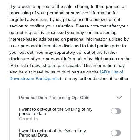
Μαζί του σε μια πολύ ενδιαφέρουσα συζήτηση ο
If you wish to opt-out of the sale, sharing to third parties, or
συγγραφέας του έργου
Θανάσης Τριαρίδης.
processing of your personal or sensitive information for
targeted advertising by us, please use the below opt-out
section to confirm your selection. Please note that after your
opt-out request is processed you may continue seeing
interest-based ads based on personal information utilized by
us or personal information disclosed to third parties prior to
your opt-out. You may separately opt-out of the further
disclosure of your personal information by third parties on the
IAB’s list of downstream participants. This information may
also be disclosed by us to third parties on the
IAB’s List of
Downstream Participants
that may further disclose it to other
third parties.
Personal Data Processing Opt Outs
Ταυτότητα Εκδήλωσης
I want to opt-out of the Sharing of my
personal data.
Opted In
Ημερομηνία:
I want to opt-out of the Sale of my
13/05/2024
04/06/2024
Από:
Εως:
Personal Data.