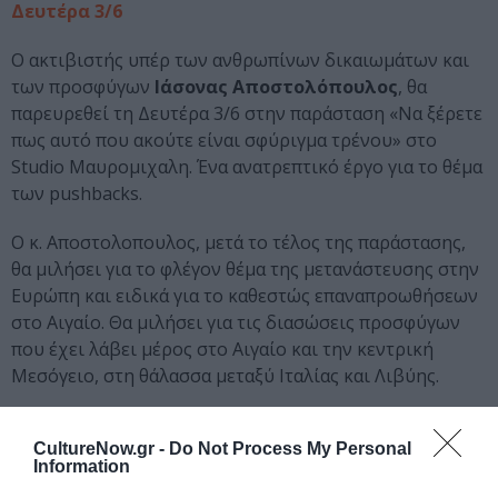
Δευτέρα 3/6
Ο ακτιβιστής υπέρ των ανθρωπίνων δικαιωμάτων και
των προσφύγων
Ιάσονας Αποστολόπουλος
, θα
παρευρεθεί τη Δευτέρα 3/6 στην παράσταση «Να ξέρετε
πως αυτό που ακούτε είναι σφύριγμα τρένου» στο
Studio Μαυρομιχαλη. Ένα ανατρεπτικό έργο για το θέμα
των pushbacks.
O κ. Αποστολοπουλος, μετά το τέλος της παράστασης,
θα μιλήσει για το φλέγον θέμα της μετανάστευσης στην
Ευρώπη και ειδικά για το καθεστώς επαναπροωθήσεων
στο Αιγαίο. Θα μιλήσει για τις διασώσεις προσφύγων
που έχει λάβει μέρος στο Αιγαίο και την κεντρική
Μεσόγειο, στη θάλασσα μεταξύ Ιταλίας και Λιβύης.
Επίσης, θα αναφερθεί και στο ντοκιμαντέρ του Σ.
CultureNow.gr -
Do Not Process My Personal
Κούλογλου που συμμετέχει “142 χρόνια”.
Information