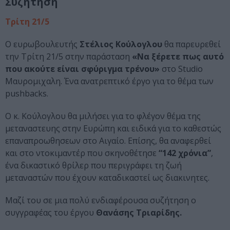
Συζήτηση
Τρίτη 21/5
Ο ευρωβουλευτής
Στέλιος Κούλογλου
θα παρευρεθεί
την Τρίτη 21/5 στην παράσταση
«Να ξέρετε πως αυτό
που ακούτε είναι σφύριγμα τρένου»
στο Studio
Μαυρομιχαλη. Ένα ανατρεπτικό έργο για το θέμα των
pushbacks.
O κ. Κούλογλου θα μιλήσει για το φλέγον θέμα της
μεταναστευης στην Ευρώπη και ειδικά για το καθεστώς
επαναπροωθησεων στο Αιγαίο. Επίσης, θα αναφερθεί
και στο ντοκιμαντέρ που σκηνοθέτησε
“142 χρόνια”
,
ένα δικαστικό θρίλερ που περιγράφει τη ζωή
μεταναστών που έχουν καταδικαστεί ως διακινητες.
Μαζί του σε μια πολύ ενδιαφέρουσα συζήτηση ο
συγγραφέας του έργου
Θανάσης Τριαρίδης.