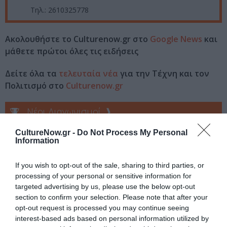
Τηλ.: 2610325778
Ακολουθήστε το Culturenow.gr στο
Google News
και
μάθετε πρώτοι όλες τις ειδήσεις
Δείτε όλα τα
τελευταία νέα
για την Τέχνη και τον
Πολιτισμό στο
Culturenow.gr
Νέοι Διαγωνισμοί
❯
CultureNow.gr -
Do Not Process My Personal
Tags
Information
STAND UP COMEDY
ΘΕΑΤΡΙΚΕΣ ΠΑΡΑΣΤΑΣΕΙΣ 2022 - 2023
If you wish to opt-out of the sale, sharing to third parties, or
ΚΩΜΩΔΙΑ
ΛΑΜΠΡΟΣ ΦΙΣΦΗΣ
processing of your personal or sensitive information for
targeted advertising by us, please use the below opt-out
section to confirm your selection. Please note that after your
Newsletter
opt-out request is processed you may continue seeing
Κάθε βδομάδα στο e-mail σας τα τελευταία νέα για
interest-based ads based on personal information utilized by