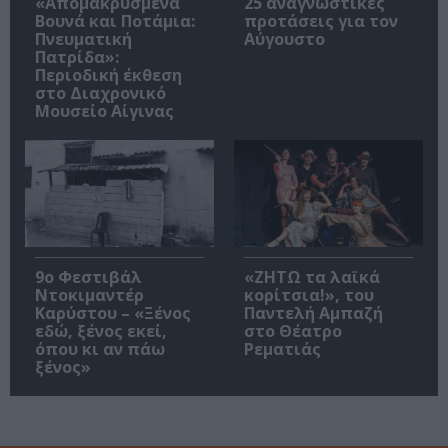
«Απομακρυσμένα
25 αναγνωστικές
Βουνά και Ποτάμια:
προτάσεις για τον
Πνευματική
Αύγουστο
Πατρίδα»:
Περιοδική έκθεση
στο Διαχρονικό
Μουσείο Αίγινας
9ο Φεστιβάλ
«ΖΗΤΩ τα λαϊκά
Ντοκιμαντέρ
κορίτσια!», του
Καρύστου – «Ξένος
Παντελή Αμπαζή
εδώ, ξένος εκεί,
στο Θέατρο
όπου κι αν πάω
Ρεματιάς
ξένος»