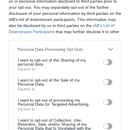
την Τέχνη και τον Πολιτισμό!
us or personal information disclosed to third parties prior to
your opt-out. You may separately opt-out of the further
disclosure of your personal information by third parties on the
IAB’s list of downstream participants. This information may
also be disclosed by us to third parties on the
IAB’s List of
Downstream Participants
that may further disclose it to other
third parties.
Ακολουθήστε το Culturenow.gr
Personal Data Processing Opt Outs
I want to opt-out of the Sharing of my
personal data.
Opted In
Σχετικά Άρθρα
I want to opt-out of the Sale of my
Personal Data.
Opted In
I want to opt-out of processing my
Personal Data for Targeted Advertising.
Opted In
Αυτή η νύχτα μένει,
Μεσοτοιχίες ή
I want to opt-out of Collection, Use,
Retention, Sale, and/or Sharing of my
του Θάνου
Μικρή Προσευχή
Personal Data that Is Unrelated with the