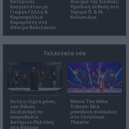
Κατερίνας
Αίνιγμα της Εικόνας:
Ευαγγελάτου με
Ομαδική έκθεση στο
Γιώργο Γάλλο &
Ίδρυμα Π. & Μ.
Καρυοφυλλιά
Κυδωνιέως
Καραμπέτη στο
Θέατρο Βασιλάκου
Τελευταία νέα
Αυτή η νύχτα μένει,
Mania The Abba
του Θάνου
Tribute: Μια
Αλεξανδρή σε
μοναδική συναυλία
σκηνοθεσία
στο Christmas
Αστέριου Πελτέκη
Theater
στο Θέατρο