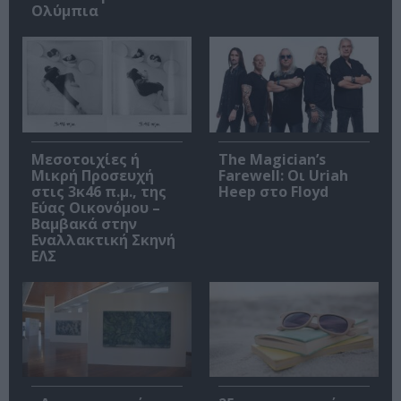
Ολύμπια
Μεσοτοιχίες ή
The Magician’s
Μικρή Προσευχή
Farewell: Οι Uriah
στις 3κ46 π.μ., της
Heep στο Floyd
Εύας Οικονόμου –
Βαμβακά στην
Εναλλακτική Σκηνή
ΕΛΣ