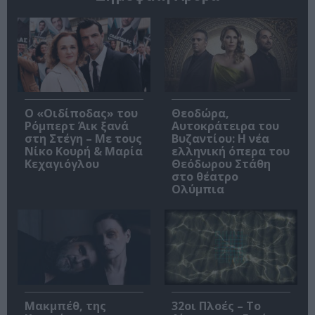
O «Οιδίποδας» του
Θεοδώρα,
Ρόμπερτ Άικ ξανά
Αυτοκράτειρα του
στη Στέγη – Με τους
Βυζαντίου: Η νέα
Νίκο Κουρή & Μαρία
ελληνική όπερα του
Κεχαγιόγλου
Θεόδωρου Στάθη
στο θέατρο
Ολύμπια
Μακμπέθ, της
32οι Πλοές – Το