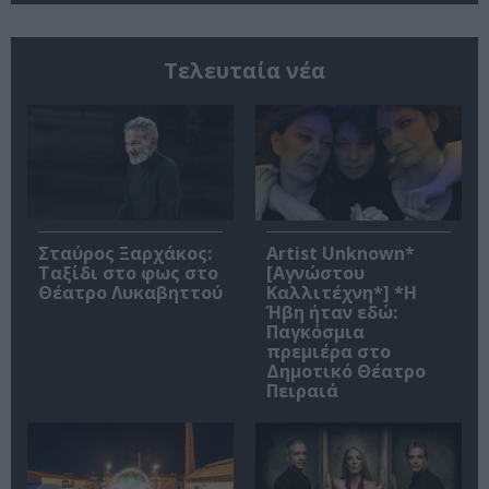
Τελευταία νέα
Σταύρος Ξαρχάκος:
Artist Unknown*
Ταξίδι στο φως στο
[Αγνώστου
Θέατρο Λυκαβηττού
Καλλιτέχνη*] *Η
Ήβη ήταν εδώ:
Παγκόσμια
πρεμιέρα στο
Δημοτικό Θέατρο
Πειραιά