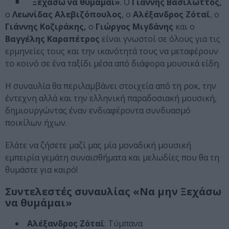
Ξεχάσω να θυμάμαι»
. Ο
Γιάννης Βασιλώττος,
ο
Λεωνίδας Αλεβιζόπουλος
, ο
Αλέξανδρος Ζόταϊ
, ο
Γιάννης Κοζιράκης,
ο
Γιώργος Μιγδάνης
και ο
Βαγγέλης Καραπέτρος
είναι γνωστοί σε όλους για τις
ερμηνείες τους και την ικανότητά τους να μεταφέρουν
το κοινό σε ένα ταξίδι μέσα από διάφορα μουσικά είδη.
Η συναυλία θα περιλαμβάνει στοιχεία από τη ροκ, την
έντεχνη αλλά και την ελληνική παραδοσιακή μουσική,
δημιουργώντας έναν ενδιαφέροντα συνδυασμό
ποικίλων ήχων.
Ελάτε να ζήσετε μαζί μας μία μοναδική μουσική
εμπειρία γεμάτη συναισθήματα και μελωδίες που θα τη
θυμάστε για καιρό!
Συντελεστές συναυλίας «Να μην Ξεχάσω
να θυμάμαι»
Αλέξανδρος Ζόταϊ
: Tύμπανα