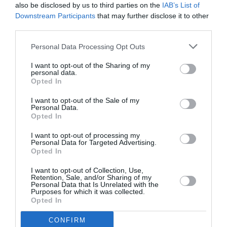
also be disclosed by us to third parties on the
IAB’s List of
Downstream Participants
that may further disclose it to other
third parties.
Ακολουθήστε το Culturenow.gr
Personal Data Processing Opt Outs
I want to opt-out of the Sharing of my
personal data.
Opted In
Σχετικά Άρθρα
I want to opt-out of the Sale of my
Personal Data.
Opted In
I want to opt-out of processing my
Personal Data for Targeted Advertising.
Opted In
I want to opt-out of Collection, Use,
Σταύρος Ξαρχάκος:
Η Μουσική
Retention, Sale, and/or Sharing of my
Personal Data that Is Unrelated with the
Ταξίδι στο φως στο
Τεχνόπολη 2026
Purposes for which it was collected.
Θέατρο Λυκαβηττού
υποδέχεται έναν
Opted In
δυναμικό
συναυλιακό
CONFIRM
Σεπτέμβριο!