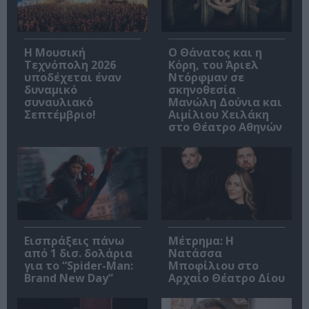
Η Μουσική
Ο Θάνατος και η
Τεχνόπολη 2026
Κόρη, του Άριελ
υποδέχεται έναν
Ντόρφμαν σε
δυναμικό
σκηνοθεσία
συναυλιακό
Μανώλη Δούνια και
Σεπτέμβριο!
Αιμίλιου Χειλάκη
στο Θέατρο Αθηνών
Εισπράξεις πάνω
Μέτρημα: Η
από 1 δισ. δολάρια
Νατάσσα
για το “Spider-Man:
Μποφίλιου στο
Brand New Day”
Αρχαίο Θέατρο Δίου