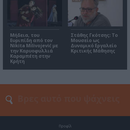
Μήδεια, του
Στάθης Γκότσης: Το
Ευριπίδη από τον
Μουσείο ως
Nikita Milivojević με
Δυναμικό Εργαλείο
την Καρυοφυλλιά
Κριτικής Μάθησης
Καραμπέτη στην
Κρήτη
Προφίλ