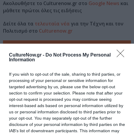
Ακολουθήστε το Culturenow.gr στο
Google News
και
μάθετε πρώτοι όλες τις ειδήσεις
Δείτε όλα τα
τελευταία νέα
για την Τέχνη και τον
Πολιτισμό στο
Culturenow.gr
Νέοι Διαγωνισμοί
❯
CultureNow.gr -
Do Not Process My Personal
Information
Tags
ΕΛΛΗΝΙΚΟ ΡΟΚ
ΕΝΤΕΧΝΟ - ΛΑΪΚΟ - ΠΑΡΑΔΟΣΙΑΚΗ
If you wish to opt-out of the sale, sharing to third parties, or
processing of your personal or sensitive information for
ΣΥΝΑΥΛΙΕΣ 2024
targeted advertising by us, please use the below opt-out
section to confirm your selection. Please note that after your
Newsletter
opt-out request is processed you may continue seeing
interest-based ads based on personal information utilized by
Κάθε βδομάδα στο e-mail σας τα τελευταία νέα για
us or personal information disclosed to third parties prior to
την Τέχνη και τον Πολιτισμό!
your opt-out. You may separately opt-out of the further
disclosure of your personal information by third parties on the
IAB’s list of downstream participants. This information may