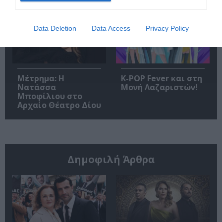
Data Deletion
Data Access
Privacy Policy
Μέτρημα: Η
K-POP Fever και στη
Νατάσσα
Μονή Λαζαριστών!
Μποφίλιου στο
Αρχαίο Θέατρο Δίου
Δημοφιλή Άρθρα