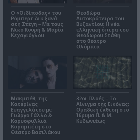
O «Οιδίποδας» του
Θεοδώρα,
Ρόμπερτ Άικ ξανά
Αυτοκράτειρα του
στη Στέγη – Με τους
Βυζαντίου: Η νέα
Νίκο Κουρή & Μαρία
ελληνική όπερα του
Κεχαγιόγλου
Θεόδωρου Στάθη
στο θέατρο
Ολύμπια
Μακμπέθ, της
32οι Πλοές – Το
Κατερίνας
Αίνιγμα της Εικόνας:
Ευαγγελάτου με
Ομαδική έκθεση στο
Γιώργο Γάλλο &
Ίδρυμα Π. & Μ.
Καρυοφυλλιά
Κυδωνιέως
Καραμπέτη στο
Θέατρο Βασιλάκου