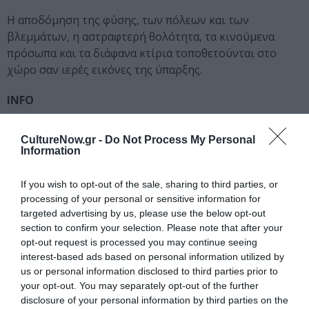
Η αποδόμηση της φύσης, των πόλεων και των
βλεμμάτων, η αστραφτερή θολότητα, τα κινούμενα
πρόσωπα και τα διάφανα κτίρια τοποθετούνται στο
χώρο σαν ιερές εικόνες της ύπαρξης.
ΙΝFO
Έκθεση φωτογραφίας Myths, της Solveigh Kaehler, 8-30
CultureNow.gr -
Do Not Process My Personal
Ιουνίου 2007, Χώρος Τέχνης 24, Σπευσίππου 38 Αθήνα
Information
τηλ: 210 7217897, Ώρες λειτουργίας:Τρίτη-Παρασκευή
11.00-14.00 και 18.00-21.00, Σάββατο 11.00-14.00.
If you wish to opt-out of the sale, sharing to third parties, or
processing of your personal or sensitive information for
Ακολουθήστε το Culturenow.gr στο
Google News
και
targeted advertising by us, please use the below opt-out
μάθετε πρώτοι όλες τις ειδήσεις
section to confirm your selection. Please note that after your
opt-out request is processed you may continue seeing
Δείτε όλα τα
τελευταία νέα
για την Τέχνη και τον
interest-based ads based on personal information utilized by
us or personal information disclosed to third parties prior to
Πολιτισμό στο
Culturenow.gr
your opt-out. You may separately opt-out of the further
disclosure of your personal information by third parties on the