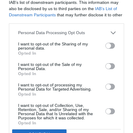
Νέοι Διαγωνισμοί
❯
IAB’s list of downstream participants. This information may
also be disclosed by us to third parties on the
IAB’s List of
Downstream Participants
that may further disclose it to other
Newsletter
third parties.
Κάθε βδομάδα στο e-mail σας τα τελευταία νέα για
Personal Data Processing Opt Outs
την Τέχνη και τον Πολιτισμό!
I want to opt-out of the Sharing of my
personal data.
Opted In
I want to opt-out of the Sale of my
Personal Data.
Ακολουθήστε το Culturenow.gr
Opted In
I want to opt-out of processing my
Personal Data for Targeted Advertising.
Opted In
I want to opt-out of Collection, Use,
Retention, Sale, and/or Sharing of my
Δημοφιλή Άρθρα
Personal Data that Is Unrelated with the
Purposes for which it was collected.
Opted In