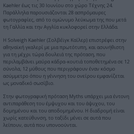
Kaehler έως τις 30 Ιουνίου στο χώρο Τέχνης 24.
Παράλληλα παρουσιάζονται 28 ασπρόμαυρες
φωτογραφίες, από το ομώνυμο λεύκωμα της που μετά
τη Γαλλία και την Αγγλία κυκλοφορεί στην Ελλάδα.
Η Solveigh Kaehler (Σολβέϊγκ Καίλερ) επιστρέφει στην
αθηναϊκή γκαλερί με μια πρωτότυπη, και ασυνήθιστη
για τη μέχρι τώρα δουλειά της πρόταση, που
περιλαμβάνει μαύρα κάδρα-κουτιά τοποθετημένα σε 12
σύνολα, 12 μύθους που περιγράφουν έναν κόσμο
ασύμμετρο όπου η γέννηση του ονείρου εμφανίζεται
ως μοναδικό σωσίβιο.
Στην φωτογραφική πρόταση Myths υπάρχει μια έντονη
αντιπαράθεση του έμψυχου και του άψυχου, του
δομημένου και του αποδομημένου. Η διαδρομή είναι
χωρίς κατεύθυνση, το ταξίδι μένει σε αυτά που
λείπουν, αυτά που υπονοούνται.