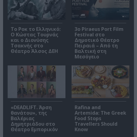
Το Ροκ το Ελληνικό:
3o Piraeus Port Film
Ο Κώστας Τουρνάς
Festival στο
και ο Διονύσης
Δημοτικό Θέατρο
Τσακνής στο
Πειραιά – Από τη
Θέατρο Άλσος ΔΕΗ
Βαλτική στη
Μεσόγειο
«DEADLIFT. Άρση
Rafina and
θανάτου», της
Artemida: The Greek
Βαλέριας
Food Stops
Δημητριάδου στο
Travellers Should
Θέατρο Εμπορικόν
Know