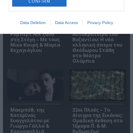
CONFIRM
Data Deletion
Data Access
Privacy Policy
O «Οιδίποδας» του
Θεοδώρα,
Ρόμπερτ Άικ ξανά
Αυτοκράτειρα του
στη Στέγη – Με τους
Βυζαντίου: Η νέα
Νίκο Κουρή & Μαρία
ελληνική όπερα του
Κεχαγιόγλου
Θεόδωρου Στάθη
στο θέατρο
Ολύμπια
Μακμπέθ, της
32οι Πλοές – Το
Κατερίνας
Αίνιγμα της Εικόνας:
Ευαγγελάτου με
Ομαδική έκθεση στο
Γιώργο Γάλλο &
Ίδρυμα Π. & Μ.
Καρυοφυλλιά
Κυδωνιέως