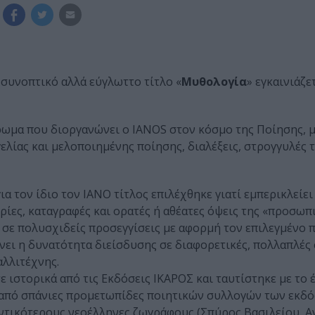
 συνοπτικό αλλά εύγλωττο τίτλο «
Μυθολογία
» εγκαινιάζε
ωμα που διοργανώνει ο IANOS στον κόσμο της Ποίησης, 
λίας και μελοποιημένης ποίησης, διαλέξεις, στρογγυλές τ
α τον ίδιο τον ΙΑΝΟ τίτλος επιλέχθηκε γιατί εμπερικλείει
ρίες, καταγραφές και ορατές ή αθέατες όψεις της «προσωπ
σε πολυσχιδείς προσεγγίσεις με αφορμή τον επιλεγμένο 
νει η δυνατότητα διείσδυσης σε διαφορετικές, πολλαπλές
αλλιτέχνης.
ιστορικά από τις Εκδόσεις ΙΚΑΡΟΣ και ταυτίστηκε με το έ
αι από σπάνιες προμετωπίδες ποιητικών συλλογών των εκδ
αντικότερους νεοέλληνες ζωγράφους (Σπύρος Βασιλείου, 