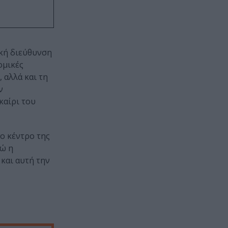
ική διεύθυνση
ομικές
 αλλά και τη
ν
καίρι του
ο κέντρο της
νώ η
και αυτή την