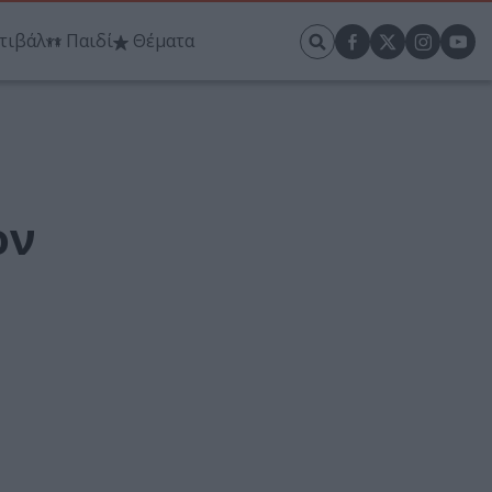
τιβάλ
Παιδί
Θέματα
ον