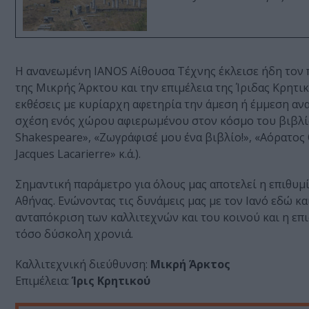
Η ανανεωμένη IANOS Αίθουσα Τέχνης έκλεισε ήδη τον π
της Μικρής Άρκτου και την επιμέλεια της Ίριδας Κρητι
εκθέσεις με κυρίαρχη αφετηρία την άμεση ή έμμεση αν
σχέση ενός χώρου αφιερωμένου στον κόσμο του βιβλίο
Shakespeare», «Ζωγράφισέ μου ένα βιβλίο!», «Αόρατος
Jacques Lacarierre» κ.ά.).
Σημαντική παράμετρο για όλους μας αποτελεί η επιθυμ
Αθήνας. Ενώνοντας τις δυνάμεις μας με τον Ιανό εδώ κ
ανταπόκριση των καλλιτεχνών και του κοινού και η επ
τόσο δύσκολη χρονιά.
Καλλιτεχνική διεύθυνση:
Μικρή Άρκτος
Επιμέλεια:
Ίρις Κρητικού