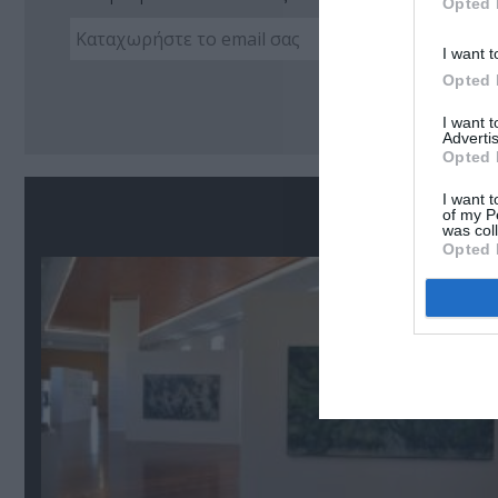
Opted 
I want t
Opted 
Ακο
I want 
Advertis
Opted 
I want t
Σ
of my P
was col
Opted 