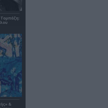
 Τομπάζη:
υλου
τής» &