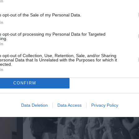
In
o opt-out of the Sale of my Personal Data.
In
λουθήστε το Culturenow.gr
to opt-out of processing my Personal Data for Targeted
ing.
In
o opt-out of Collection, Use, Retention, Sale, and/or Sharing
χετικά Άρθρα
ersonal Data that Is Unrelated with the Purposes for which it
lected.
In
CONFIRM
Data Deletion
Data Access
Privacy Policy