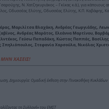
αρούχης, Ν. Χατζηκυριάκος – Γκίκας κ.ά.), για κάποιους α
λος, Οδυσσέας Ελύτης, Οδυσσέας Ελύτης, Κ.Π. Καβάφης, Κ
έρας, Μαριλίτσα Βλαχάκη, Ανδρέας Γεωργιάδης, Λεω
ζαβίνος, Ανδρέας Μαράτος, Ελεάννα Μαρτίνου, Βαρβά
λντέκος, Γεύσω Παπαδάκη, Κώστας Παππάς, Βασίλης
ς Σπηλιόπουλος, Στεφανία Χαρσούλα, Νικόλας Χριστ
ΜΗΝ ΧΑΣΕΙΣ!
τωση, Δημιουργία: Ομαδική έκθεση στην Πινακοθήκη Κυκλάδων
τολίζοντας τη Συλλογή» του ΕΜΣΤ