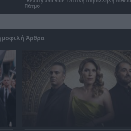
“Beauty and Blue”: Διπλή παράλληλη έκθεσ
Πάτμο
ημοφιλή Άρθρα