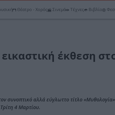
υσική
Θέατρο - Χορός
Σινεμά
Τέχνες
Βιβλίο
Φεσ
 εικαστική έκθεση στ
τον συνοπτικό αλλά εύγλωττο τίτλο «Μυθολογία»
 Τρίτη 4 Mαρτίου.