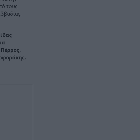
πό τους
αββαδίας,
νίδας
ρα
 Πέρρος,
οφοράκης.