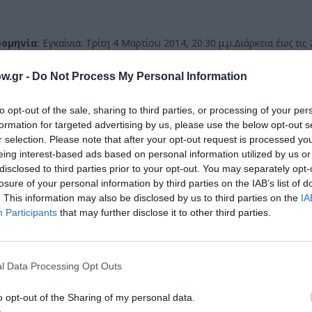
ρομηνία
: Εγκαίνια: Τρίτη 4 Μαρτίου 2014, 20.30 μ.μ.Διάρκεια έως τι
0
Πληροφορίες:
Τηλ.: 210-3217917,
www.ianos.gr
w.gr -
Do Not Process My Personal Information
μάθετε πρώτοι όλες τις ειδήσεις
to opt-out of the sale, sharing to third parties, or processing of your per
formation for targeted advertising by us, please use the below opt-out s
r selection. Please note that after your opt-out request is processed y
ολιτισμό στο
Culturenow.gr
eing interest-based ads based on personal information utilized by us or
disclosed to third parties prior to your opt-out. You may separately opt-
r
Δες
losure of your personal information by third parties on the IAB’s list of
. This information may also be disclosed by us to third parties on the
IA
Participants
that may further disclose it to other third parties.
l Data Processing Opt Outs
o opt-out of the Sharing of my personal data.
νη και τον Πολιτισμό!