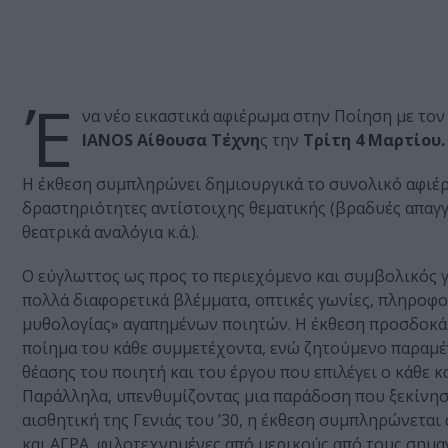
Έ
να νέο εικαστικά αφιέρωμα στην Ποίηση με τον
IANOS Αίθουσα Τέχνη
ς την
Τρίτη 4 Mαρτίου.
Η έκθεση συμπληρώνει δημιουργικά το συνολικό αφιέρ
δραστηριότητες αντίστοιχης θεματικής (βραδυές απαγγε
θεατρικά αναλόγια κ.ά.).
Ο εύγλωττος ως προς το περιεχόμενο και συμβολικός γι
πολλά διαφορετικά βλέμματα, οπτικές γωνίες, πληροφο
μυθολογίας» αγαπημένων ποιητών. Η έκθεση προσδοκά 
ποίημα του κάθε συμμετέχοντα, ενώ ζητούμενο παραμέ
θέασης του ποιητή και του έργου που επιλέγει ο κάθε κ
Παράλληλα, υπενθυμίζοντας μια παράδοση που ξεκίνησε 
αισθητική της Γενιάς του ’30, η έκθεση συμπληρώνετ
και ΑΓΡΑ, φιλοτεχνημένες από μερικούς από τους σημ