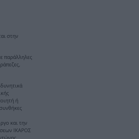
ται στην
με παράλληλες
ράπεζες,
 δυνητικά
ικής
ποιητή ή
 συνθήκες
ργο και την
όσεων ΙΚΑΡΟΣ
Αντώνης