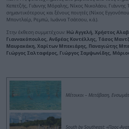
Κεπετζής, Γιάννης Μόραλης, Νίκος Νικολάου, Γιάννης Τσ
σημαντικότερους και ξένους ποιητές (Νίκος Εγγονόπου
Μποντλαίρ, Ρεμπώ, Ιωάννα Τσάτσου, κ.ά.).
Στην έκθεση συμμετέχουν:
Ηώ Αγγελή, Χρήστος Αλαβ
Γιαννακόπουλος, Ανδρέας Κοντέλλης, Τάσος Μαντ
Μαυρακάκη, Χαρίτων Μπεκιάρης, Παναγιώτης Μπε
Γιώργος Σαλταφέρος, Γιώργος Σαμψωνίδης, Μάριο
Μέτοικοι – Μετάβαση, Ενσωμά
South by Southeast: «Προς-Ανα