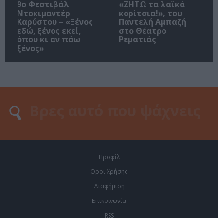
9ο Φεστιβάλ
«ΖΗΤΩ τα λαϊκά
Ντοκιμαντέρ
κορίτσια!», του
Καρύστου – «Ξένος
Παντελή Αμπαζή
εδώ, ξένος εκεί,
στο Θέατρο
όπου κι αν πάω
Ρεματιάς
ξένος»
Προφίλ
Οροι Χρήσης
Διαφήμιση
Επικοινωνία
RSS