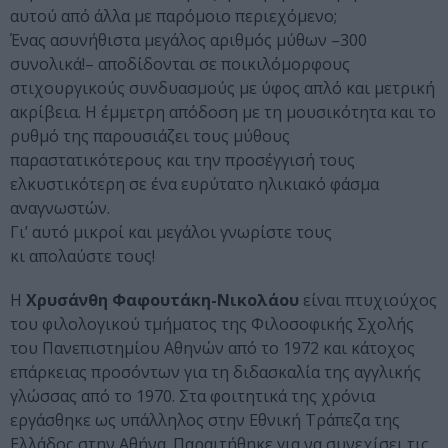
αυτού από άλλα με παρόμοιο περιεχόμενο;
Ένας ασυνήθιστα μεγάλος αριθμός μύθων –300
συνολικά!– αποδίδονται σε ποικιλόμορφους
στιχουργικούς συνδυασμούς με ύφος απλό και μετρική
ακρίβεια. Η έμμετρη απόδοση με τη μουσικότητα και το
ρυθμό της παρουσιάζει τους μύθους
παραστατικότερους και την προσέγγισή τους
ελκυστικότερη σε ένα ευρύτατο ηλικιακό φάσμα
αναγνωστών.
Γι’ αυτό μικροί και μεγάλοι γνωρίστε τους
κι απολαύστε τους!
Η
Χρυσάνθη Φαφουτάκη-Νικολάου
είναι πτυχιούχος
του φιλολογικού τμήματος της Φιλοσοφικής Σχολής
του Πανεπιστημίου Αθηνών από το 1972 και κάτοχος
επάρκειας προσόντων για τη διδασκαλία της αγγλικής
γλώσσας από το 1970. Στα φοιτητικά της χρόνια
εργάσθηκε ως υπάλληλος στην Εθνική Τράπεζα της
Ελλάδος στην Αθήνα. Παραιτήθηκε για να συνεχίσει τις