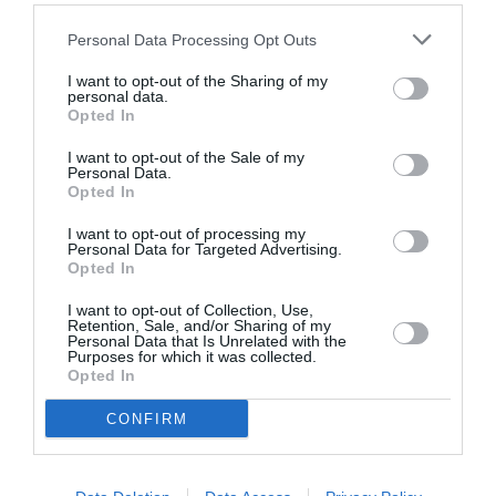
Personal Data Processing Opt Outs
I want to opt-out of the Sharing of my
personal data.
Opted In
Πολυάννα Το
ΚΠΙΣΝ: Park your
I want to opt-out of the Sale of my
παιχνίδι της χαράς,
Cinema – Αύγουστος
Personal Data.
της Κάρμεν
2026
Opted In
Ρουγγέρη στο 55ο
Φεστιβάλ Ολύμπου
I want to opt-out of processing my
2026
Personal Data for Targeted Advertising.
Opted In
I want to opt-out of Collection, Use,
Retention, Sale, and/or Sharing of my
Personal Data that Is Unrelated with the
Purposes for which it was collected.
Opted In
CONFIRM
O κύριος Βρομύλος,
Τα Στενά
του Ντέιβιντ
Παπούτσια, της
Ουάλιαμς σε
Ζωρζ Σαρή σε
σκηνοθεσία
σκηνοθεσία