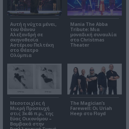
Αυτή η νύχτα μένει,
Mania The Abba
του Θάνου
Tribute: Μια
Αλεξανδρή σε
μοναδική συναυλία
σκηνοθεσία
στο Christmas
Αστέριου Πελτέκη
Theater
στο Θέατρο
Ολύμπια
Μεσοτοιχίες ή
The Magician’s
Μικρή Προσευχή
Farewell: Οι Uriah
στις 3κ46 π.μ., της
Heep στο Floyd
Εύας Οικονόμου –
Βαμβακά στην
Εναλλακτική Σκηνή