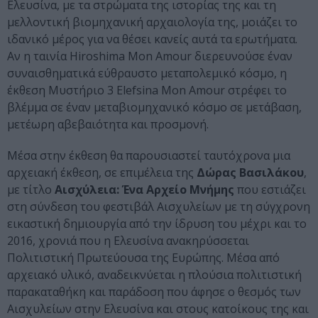
Ελευσίνα, με τα στρώματα της ιστορίας της και τη
μελλοντική βιομηχανική αρχαιολογία της, μοιάζει το
ιδανικό μέρος για να θέσει κανείς αυτά τα ερωτήματα.
Αν η ταινία Hiroshima Mon Amour διερευνούσε έναν
συναισθηματικά εύθραυστο μεταπολεμικό κόσμο, η
έκθεση Μυστήριο 3 Elefsina Mon Amour στρέφει το
βλέμμα σε έναν μεταβιομηχανικό κόσμο σε μετάβαση,
μετέωρη αβεβαιότητα και προσμονή.
Μέσα στην έκθεση θα παρουσιαστεί ταυτόχρονα μια
αρχειακή έκθεση, σε επιμέλεια της
Δώρας Βασιλάκου
,
με τίτλο
Αισχύλεια: Ένα Αρχείο Μνήμης
που εστιάζει
στη σύνδεση του φεστιβάλ Αισχυλείων με τη σύγχρονη
εικαστική δημιουργία από την ίδρυση του μέχρι και το
2016, χρονιά που η Ελευσίνα ανακηρύσσεται
Πολιτιστική Πρωτεύουσα της Ευρώπης. Μέσα από
αρχειακό υλικό, αναδεικνύεται η πλούσια πολιτιστική
παρακαταθήκη και παράδοση που άφησε ο θεσμός των
Αισχυλείων στην Ελευσίνα και στους κατοίκους της και