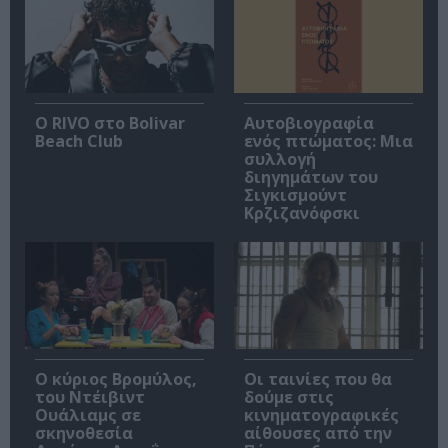
Ο RIVO στο Bolivar
Αυτοβιογραφία
Beach Club
ενός πτώματος: Μια
συλλογή
διηγημάτων του
Σιγκισμούντ
Κρζιζανόφσκι
O κύριος Βρομύλος,
Οι ταινίες που θα
του Ντέιβιντ
δούμε στις
Ουάλιαμς σε
κινηματογραφικές
σκηνοθεσία
αίθουσες από την