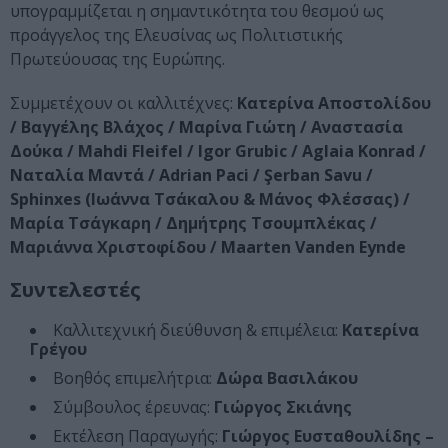
υπογραμμίζεται η σημαντικότητα του θεσμού ως
προάγγελος της Ελευσίνας ως Πολιτιστικής
Πρωτεύουσας της Ευρώπης.
Συμμετέχουν οι καλλιτέχνες:
Κατερίνα Αποστολίδου
/ Βαγγέλης Βλάχος / Μαρίνα Γιώτη / Αναστασία
Δούκα / Mahdi Fleifel / Ιgor Grubic / Aglaia Konrad /
Ναταλία Μαντά / Adrian Paci / Şerban Savu /
Sphinxes (Ιωάννα Τσάκαλου & Μάνος Φλέσσας) /
Μαρία Τσάγκαρη / Δημήτρης Τσουμπλέκας /
Μαριάννα Χριστοφίδου / Maarten Vanden Eynde
Συντελεστές
Καλλιτεχνική διεύθυνση & επιμέλεια:
Κατερίνα
Γρέγου
Βοηθός επιμελήτρια:
Δώρα Βασιλάκου
Σύμβουλος έρευνας:
Γιώργος Σκιάνης
Εκτέλεση Παραγωγής:
Γιώργος Ευσταθουλίδης –