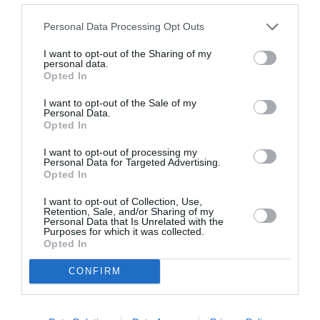
Διαβάστε επίσης:
Personal Data Processing Opt Outs
2023 Ελευσίς Πολιτιστική Πρωτεύουσα της Ευρώπης: Τι θα
δούμε στη φετινή διοργάνωση
I want to opt-out of the Sharing of my
personal data.
Opted In
Ταυτότητα Εκδήλωσης
I want to opt-out of the Sale of my
Personal Data.
Ημερομηνία:
Opted In
07/07/2023
15/10/2023
Από:
Εως:
I want to opt-out of processing my
Personal Data for Targeted Advertising.
Ωράριο λειτουργίας: Ισχύει από την Πέμπτη 28
Opted In
Σεπτεμβρίου έως και την Κυριακή 15 Οκτωβρίου 2023:
Πέμπτη & Παρασκευή, 18.00 - 21.30 | Σάββατο &
I want to opt-out of Collection, Use,
Retention, Sale, and/or Sharing of my
Κυριακή, 14.00 - 21.30
Personal Data that Is Unrelated with the
Purposes for which it was collected.
Παράταση έως την Κυριακή 15 Οκτωβρίου
Opted In
Τοποθεσία:
CONFIRM
Παλαιό Ελαιουργείο, Κανελλόπουλου 1, Ελευσίνα | X-
Bowling Art Center, Χαριλάου 12, Ελευσίνα