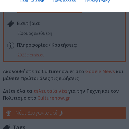
Data Deletion
Data Access
Privacy Policy
Παλαιό Ελαιουργείο Ελευσίνας
Eισιτήρια:
Είσοδος ελεύθερη
Πληροφορίες / Κρατήσεις:
2023eleusis.eu
Ακολουθήστε το Culturenow.gr στο
Google News
και
μάθετε πρώτοι όλες τις ειδήσεις
Δείτε όλα τα
τελευταία νέα
για την Τέχνη και τον
Πολιτισμό στο
Culturenow.gr
Νέοι Διαγωνισμοί
❯
Tags