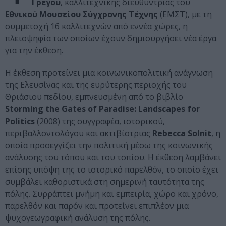
Γρέγου
, καλλιτεχνικής διευθύντριας του
Εθνικού Μουσείου Σύγχρονης Τέχνης
(ΕΜΣΤ), με τη
συμμετοχή 16 καλλιτεχνών από εννέα χώρες, η
πλειοψηφία των οποίων έχουν δημιουργήσει νέα έργα
για την έκθεση.
Η έκθεση προτείνει μια κοινωνικοπολιτική ανάγνωση
της Ελευσίνας και της ευρύτερης περιοχής του
Θριάσιου πεδίου, εμπνευσμένη από το βιβλίο
Storming the Gates of Paradise: Landscapes for
Politics
(2008) της συγγραφέα, ιστορικού,
περιβαλλοντολόγου και ακτιβίστριας
Rebecca Solnit
, η
οποία προσεγγίζει την πολιτική μέσω της κοινωνικής
ανάλυσης του τόπου και του τοπίου. Η έκθεση λαμβάνει
επίσης υπόψη της το ιστορικό παρελθόν, το οποίο έχει
συμβάλει καθοριστικά στη σημερινή ταυτότητα της
πόλης. Συρράπτει μνήμη και εμπειρία, χώρο και χρόνο,
παρελθόν και παρόν και προτείνει επιπλέον μια
ψυχογεωγραφική ανάλυση της πόλης.