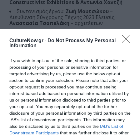
Constructivist Exhibitions & Αντωνία Χαντζή
Συντονισμός έργου:
Ζωή Μoυτσώκου
–
Διεύθυνση Σύγχρονης Τέχνης 2023 Ελευσίς,
Αναστασία Τσοπελάκη
– αρχιτέκτων
Μία παραγωγή της 2023 Ελευσίς Πολιτιστική Πρωτεύουσα
CultureNow.gr -
Do Not Process My Personal
της Ευρώπης
Information
Με την υποστήριξη του Εθνικού Μουσείου Σύγχρονης Τέχνης
(ΕΜΣΤ)
If you wish to opt-out of the sale, sharing to third parties, or
processing of your personal or sensitive information for
Κεντρική φωτογραφία θέματος: Mahdi Fleifel, Elefsina Notre
targeted advertising by us, please use the below opt-out
Amour, 2023 (στιγμιότυπο)
section to confirm your selection. Please note that after your
opt-out request is processed you may continue seeing
Ξεναγήσεις στην έκθεση “Ελευσίνα Mon
interest-based ads based on personal information utilized by
Amour”
us or personal information disclosed to third parties prior to
your opt-out. You may separately opt-out of the further
Σάββατο 30 Σεπτεμβρίου, 18.00 – 20.00
disclosure of your personal information by third parties on the
IAB’s list of downstream participants. This information may
Σάββατο 7 Οκτωβρίου, 18.00 – 20.00
also be disclosed by us to third parties on the
IAB’s List of
Σάββατο 14 Οκτωβρίου, 18.00 – 20.00
Downstream Participants
that may further disclose it to other
third parties.