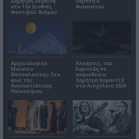
Δημήτρη Δεγαΐτη
Πέμπτη 6
στο 12ο Διεθνές
Αυγούστου
Φεστιβάλ Άνδρου
Αρχαιολογικό
Άλκηστις, του
Μουσείο
Ευριπίδη σε
Θεσσαλονίκης: Στο
σκηνοθεσία
φως της
Δημήτρη Καραντζά
Αυγουστιάτικης
στα Αισχύλεια 2026
Πανσελήνου