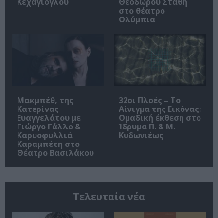
Κεχαγιόγλου
Θεόδωρου Στάθη
στο θέατρο
Ολύμπια
Μακμπέθ, της
32οι Πλοές – Το
Κατερίνας
Αίνιγμα της Εικόνας:
Ευαγγελάτου με
Ομαδική έκθεση στο
Γιώργο Γάλλο &
Ίδρυμα Π. & Μ.
Καρυοφυλλιά
Κυδωνιέως
Καραμπέτη στο
Θέατρο Βασιλάκου
Τελευταία νέα