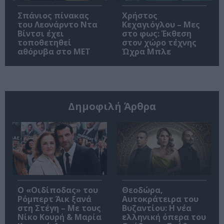
Σπάνιος πίνακας
Χρήστος
του Λεονάρντο Ντα
Κεχαγιόγλου – Μες
Βίντσι έχει
στο φως: Έκθεση
τοποθετηθεί
στον χώρο τέχνης
αθόρυβα στο MET
Ώχρα Μπλε
Δημοφιλή Άρθρα
O «Οιδίποδας» του
Θεοδώρα,
Ρόμπερτ Άικ ξανά
Αυτοκράτειρα του
στη Στέγη – Με τους
Βυζαντίου: Η νέα
Νίκο Κουρή & Μαρία
ελληνική όπερα του