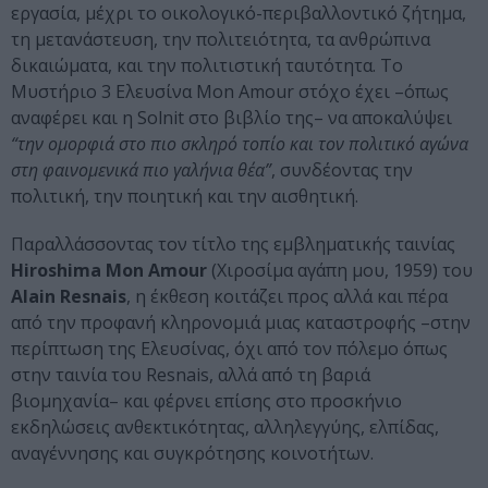
εργασία, μέχρι το οικολογικό-περιβαλλοντικό ζήτημα,
τη μετανάστευση, την πολιτειότητα, τα ανθρώπινα
δικαιώματα, και την πολιτιστική ταυτότητα. Το
Μυστήριο 3 Ελευσίνα Mon Amour στόχο έχει –όπως
αναφέρει και η Solnit στο βιβλίο της– να αποκαλύψει
“την ομορφιά στο πιο σκληρό τοπίο και τον πολιτικό αγώνα
στη φαινομενικά πιο γαλήνια θέα”
, συνδέοντας την
πολιτική, την ποιητική και την αισθητική.
Παραλλάσσοντας τον τίτλο της εμβληματικής ταινίας
Hiroshima Mon Amour
(Χιροσίμα αγάπη μου, 1959) του
Alain Resnais
, η έκθεση κοιτάζει προς αλλά και πέρα
από την προφανή κληρονομιά μιας καταστροφής –στην
περίπτωση της Ελευσίνας, όχι από τον πόλεμο όπως
στην ταινία του Resnais, αλλά από τη βαριά
βιομηχανία– και φέρνει επίσης στο προσκήνιο
εκδηλώσεις ανθεκτικότητας, αλληλεγγύης, ελπίδας,
αναγέννησης και συγκρότησης κοινοτήτων.