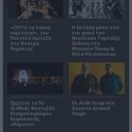
«ΖΗΤΩ τα λαϊκά
Η Ελλάδα μέσα από
κορίτσια!», του
τον φακό του
Παντελή Αμπαζή
Νικόλαου Τομπάζη:
στο Θέατρο
Έκθεση στο
Ρεματιάς
Μουσείο Πάνου &
Ηλία Ηλιόπουλου
Έρχεται το 5ο
Οι Arab Strap στο
Διεθνές Φεστιβάλ
Gazarte Ground
Κινηματογράφου
Stage
Κεφαλονιάς
«Κύματα»