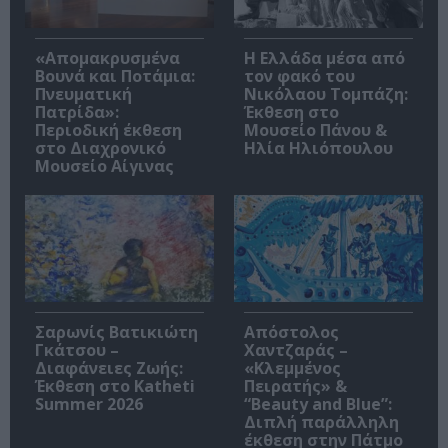
«Απομακρυσμένα
Η Ελλάδα μέσα από
Βουνά και Ποτάμια:
τον φακό του
Πνευματική
Νικόλαου Τομπάζη:
Πατρίδα»:
Έκθεση στο
Περιοδική έκθεση
Μουσείο Πάνου &
στο Διαχρονικό
Ηλία Ηλιόπουλου
Μουσείο Αίγινας
Σαρωνίς Βατικιώτη
Απόστολος
Γκάτσου –
Χαντζαράς –
Διαφάνειες Ζωής:
«Κλεμμένος
Έκθεση στο Katheti
Πειρατής» &
Summer 2026
“Beauty and Blue”:
Διπλή παράλληλη
έκθεση στην Πάτμο