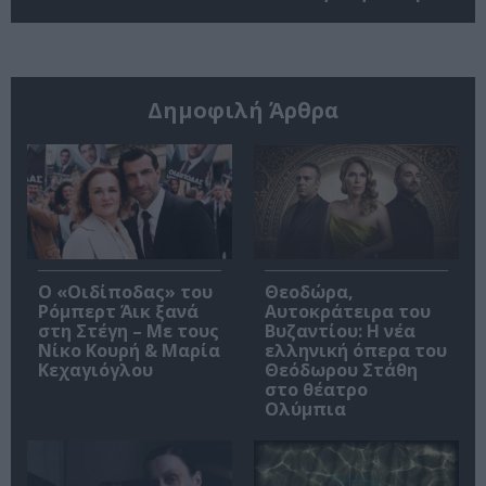
Δημοφιλή Άρθρα
O «Οιδίποδας» του
Θεοδώρα,
Ρόμπερτ Άικ ξανά
Αυτοκράτειρα του
στη Στέγη – Με τους
Βυζαντίου: Η νέα
Νίκο Κουρή & Μαρία
ελληνική όπερα του
Κεχαγιόγλου
Θεόδωρου Στάθη
στο θέατρο
Ολύμπια