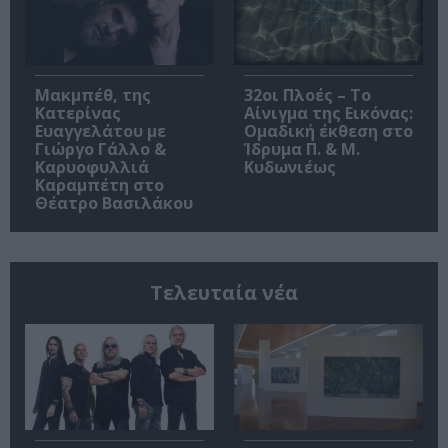
Μακμπέθ, της
32οι Πλοές – Το
Κατερίνας
Αίνιγμα της Εικόνας:
Ευαγγελάτου με
Ομαδική έκθεση στο
Γιώργο Γάλλο &
Ίδρυμα Π. & Μ.
Καρυοφυλλιά
Κυδωνιέως
Καραμπέτη στο
Θέατρο Βασιλάκου
Τελευταία νέα