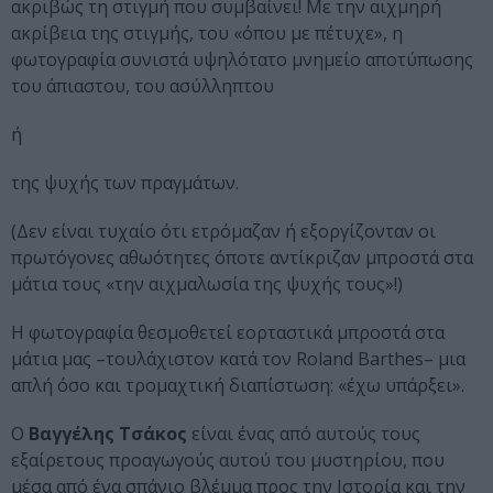
ακριβώς τη στιγμή που συμβαίνει! Με την αιχμηρή
ακρίβεια της στιγμής, του «όπου με πέτυχε», η
φωτογραφία συνιστά υψηλότατο μνημείο αποτύπωσης
του άπιαστου, του ασύλληπτου
ή
της ψυχής των πραγμάτων.
(Δεν είναι τυχαίο ότι ετρόμαζαν ή εξοργίζονταν οι
πρωτόγονες αθωότητες όποτε αντίκριζαν μπροστά στα
μάτια τους «την αιχμαλωσία της ψυχής τους»!)
Η φωτογραφία θεσμοθετεί εορταστικά μπροστά στα
μάτια μας –τουλάχιστον κατά τον Roland Barthes– μια
απλή όσο και τρομαχτική διαπίστωση: «έχω υπάρξει».
Ο
Βαγγέλης Τσάκος
είναι ένας από αυτούς τους
εξαίρετους προαγωγούς αυτού του μυστηρίου, που
μέσα από ένα σπάνιο βλέμμα προς την Ιστορία και την