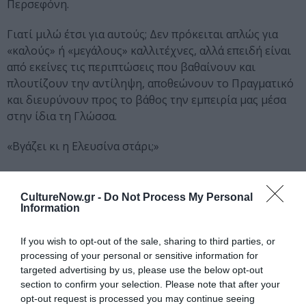
Περσεφόνη.
Γιατί μιλώ έτσι για αυτούς; Δεν πρόκειται απλώς για
«καλούς» ή «μεγάλους» καλλιτέχνες, αλλά επειδή είναι
από εκείνες τις περιπτώσεις που βαθαίνουν και
πλουτίζουν την αντίληψη, αποθεώνουν το Πραγματικό
και διευρύνουν προς το βάθος την εμπειρία μας μέσα
στην ίδια τη Γλώσσα.
«Βγάζει κι η Ελευσίνα στάρι;»
ΤΣ, ΤΣ, ΤΣ, ΤΣ!…
CultureNow.gr -
Do Not Process My Personal
Ναι, βρε, βγάζει και μύθους!
Information
Τσάκος – Τσίγκος
If you wish to opt-out of the sale, sharing to third parties, or
processing of your personal or sensitive information for
ΔΕΣ 9 ΦΩΤΟΓΡΑΦΙΕΣ
targeted advertising by us, please use the below opt-out
section to confirm your selection. Please note that after your
Περισσότερες πληροφορίες
opt-out request is processed you may continue seeing