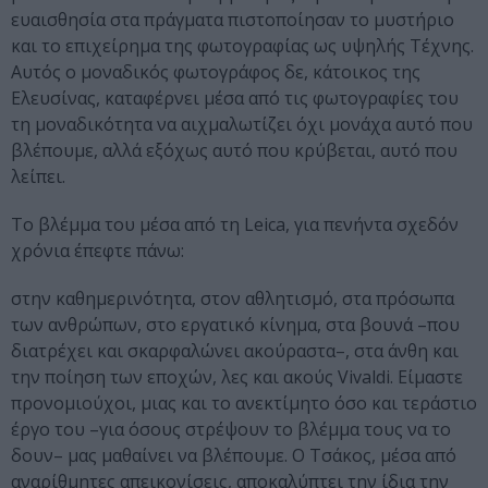
ευαισθησία στα πράγματα πιστοποίησαν το μυστήριο
και το επιχείρημα της φωτογραφίας ως υψηλής Τέχνης.
Αυτός ο μοναδικός φωτογράφος δε, κάτοικος της
Ελευσίνας, καταφέρνει μέσα από τις φωτογραφίες του
τη μοναδικότητα να αιχμαλωτίζει όχι μονάχα αυτό που
βλέπουμε, αλλά εξόχως αυτό που κρύβεται, αυτό που
λείπει.
Το βλέμμα του μέσα από τη Leica, για πενήντα σχεδόν
χρόνια έπεφτε πάνω:
στην καθημερινότητα, στον αθλητισμό, στα πρόσωπα
των ανθρώπων, στο εργατικό κίνημα, στα βουνά –που
διατρέχει και σκαρφαλώνει ακούραστα–, στα άνθη και
την ποίηση των εποχών, λες και ακούς Vivaldi. Είμαστε
προνομιούχοι, μιας και το ανεκτίμητο όσο και τεράστιο
έργο του –για όσους στρέψουν το βλέμμα τους να το
δουν– μας μαθαίνει να βλέπουμε. Ο Τσάκος, μέσα από
αναρίθμητες απεικονίσεις, αποκαλύπτει την ίδια την