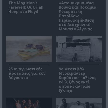
The Magician’s
«Απομακρυσμένα
Farewell: Οι Uriah
Βουνά και Ποτάμια:
Heep στο Floyd
Πνευματική
Πατρίδα»:
Περιοδική έκθεση
στο Διαχρονικό
Μουσείο Αίγινας
25 αναγνωστικές
9ο Φεστιβάλ
προτάσεις για τον
Ντοκιμαντέρ
Αύγουστο
Καρύστου – «Ξένος
εδώ, ξένος εκεί,
όπου κι αν πάω
ξένος»