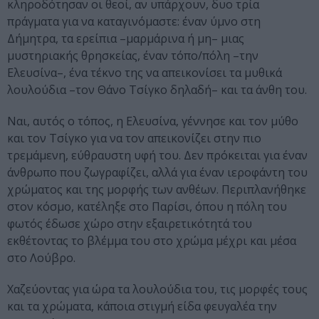
κληροδότησαν οι θεοί, αν υπάρχουν, δυο τρία
πράγματα για να καταγινόμαστε: έναν ύμνο στη
Δήμητρα, τα ερείπια –μαρμάρινα ή μη– μιας
μυστηριακής θρησκείας, έναν τόπο/πόλη –την
Ελευσίνα–, ένα τέκνο της να απεικονίσει τα μυθικά
λουλούδια –τον Θάνο Τσίγκο δηλαδή– και τα άνθη του.
Ναι, αυτός ο τόπος, η Ελευσίνα, γέννησε και τον μύθο
και τον Τσίγκο για να τον απεικονίζει στην πιο
τρεμάμενη, εύθραυστη υφή του. Δεν πρόκειται για έναν
άνθρωπο που ζωγραφίζει, αλλά για έναν ιεροφάντη του
χρώματος και της μορφής των ανθέων. Περιπλανήθηκε
στον κόσμο, κατέληξε στο Παρίσι, όπου η πόλη του
φωτός έδωσε χώρο στην εξαιρετικότητά του
εκθέτοντας το βλέμμα του στο χρώμα μέχρι και μέσα
στο Λούβρο.
Χαζεύοντας για ώρα τα λουλούδια του, τις μορφές τους
και τα χρώματα, κάποια στιγμή είδα φευγαλέα την