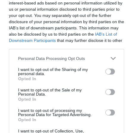
interest-based ads based on personal information utilized by
Εγκαίνια & συζήτηση για τον Βαγγέλη Τσάκο
us or personal information disclosed to third parties prior to
your opt-out. You may separately opt-out of the further
Τετάρτη 17 Απριλίου, 18:00
disclosure of your personal information by third parties on the
IAB’s list of downstream participants. This information may
Συμμετέχουν οι
Δημήτρης Γεωργούλης, Γεωργία
also be disclosed by us to third parties on the
IAB’s List of
Λιάπη, Ασημίνα Μιχαλούτσου, Γιώργος
Downstream Participants
that may further disclose it to other
Παυλόπουλος
. Συντονίζει ο
Μιχαήλ Μαρμαρινός.
third parties.
Συζήτηση για τον Θάνο Τσίγκο
Personal Data Processing Opt Outs
I want to opt-out of the Sharing of my
Κυριακή 21 Απριλίου, 18:00
personal data.
Opted In
Συμμετέχουν οι
Μπία Παπαδοπούλου, Δημήτρης
Τσίγκος, Μαίρη Τσίγκου
. Συντονίζει η
Όλγα
I want to opt-out of the Sale of my
Personal Data.
Χατζηδάκη.
Opted In
Συντελεστές
I want to opt-out of processing my
Personal Data for Targeted Advertising.
Opted In
Επιμέλεια:
Όλγα Χατζηδάκη
Συνεργάτις καλλιτεχνικής έρευνας & επιμέλειας:
I want to opt-out of Collection, Use,