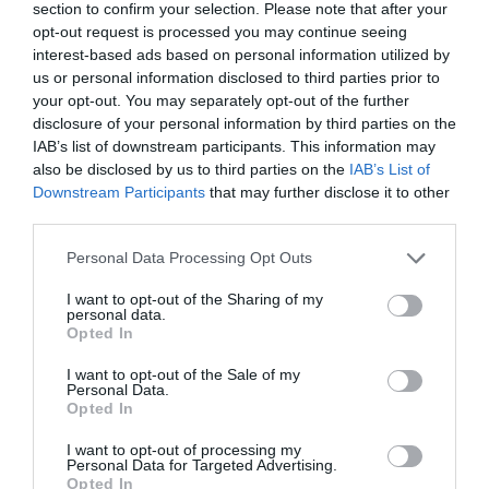
Σχετικά Άρθρα
section to confirm your selection. Please note that after your
opt-out request is processed you may continue seeing
interest-based ads based on personal information utilized by
us or personal information disclosed to third parties prior to
your opt-out. You may separately opt-out of the further
disclosure of your personal information by third parties on the
IAB’s list of downstream participants. This information may
also be disclosed by us to third parties on the
IAB’s List of
Αύγουστος 2026 στο
Ο Γούντι Χάρελσον
Downstream Participants
that may further disclose it to other
Cinobo: Δυνατές
θα τιμηθεί με το
third parties.
σειρές και
βραβείο «Καρδιά
πρεμιέρες που δεν
του Σαράγεβο» στο
Personal Data Processing Opt Outs
βρίσκεις πουθενά
32ο Φεστιβάλ
αλλού!
Κινηματογράφου
I want to opt-out of the Sharing of my
personal data.
Opted In
I want to opt-out of the Sale of my
Personal Data.
Opted In
I want to opt-out of processing my
Personal Data for Targeted Advertising.
Ο παραχαράκτης:
CineFIX #ΗΕΑΤ στην
Opted In
Μια ταινία δράσης
ταράτσα του ΕΜΣΤ: