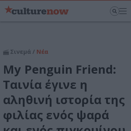
Σινεμά /
Νέα
My Penguin Friend:
Ταινία έγινε η
αληθινή ιστορία της
φιλίας ενός ψαρά
και ενός πιγκουίνου