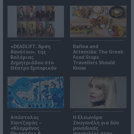
«DEADLIFT. Άρση
Rafina and
θανάτου», της
Artemida: The Greek
Βαλέριας
Food Stops
Δημητριάδου στο
Travellers Should
Θέατρο Εμπορικόν
Know
Απόστολος
Η Ελεωνόρα
Χαντζαράς –
Ζουγανέλη για δύο
«Κλεμμένος
μοναδικές
Πειρατής» &
συναυλίες στην