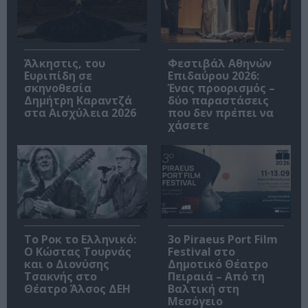
Άλκηστις, του
Φεστιβάλ Αθηνών
Ευριπίδη σε
Επιδαύρου 2026:
σκηνοθεσία
Ένας προορισμός –
Δημήτρη Καραντζά
δύο παραστάσεις
στα Αισχύλεια 2026
που δεν πρέπει να
χάσετε
Το Ροκ το Ελληνικό:
3o Piraeus Port Film
Ο Κώστας Τουρνάς
Festival στο
και ο Διονύσης
Δημοτικό Θέατρο
Τσακνής στο
Πειραιά – Από τη
Θέατρο Άλσος ΔΕΗ
Βαλτική στη
Μεσόγειο