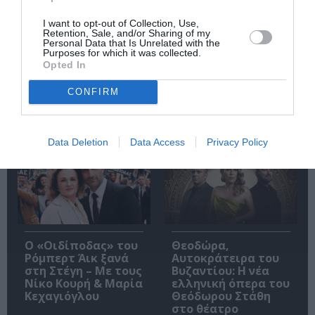
βασισμένη σε
Οι πιο
I want to opt-out of Collection, Use,
αληθινή ιστορία
εντυπωσιακές
Retention, Sale, and/or Sharing of my
θερινές προβολές
Personal Data that Is Unrelated with the
επιστρέφουν
Purposes for which it was collected.
Opted In
CONFIRM
Δημοφιλή Άρθρα
Data Deletion
Data Access
Privacy Policy
O «Οιδίποδας» του
Θεοδώρα,
Ρόμπερτ Άικ ξανά
Αυτοκράτειρα του
στη Στέγη – Με τους
Βυζαντίου: Η νέα
Νίκο Κουρή & Μαρία
ελληνική όπερα του
Κεχαγιόγλου
Θεόδωρου Στάθη
στο θέατρο