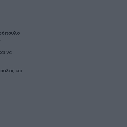
υρόπουλο
s
.
αι να
πουλος
και