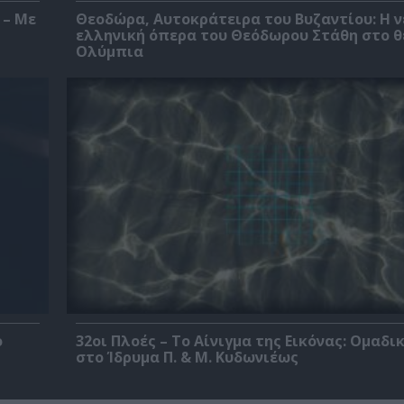
 – Με
Θεοδώρα, Αυτοκράτειρα του Βυζαντίου: Η ν
ελληνική όπερα του Θεόδωρου Στάθη στο 
Ολύμπια
ο
32οι Πλοές – Το Αίνιγμα της Εικόνας: Ομαδι
στο Ίδρυμα Π. & Μ. Κυδωνιέως