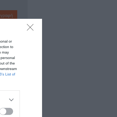
sonal or
ection to
ou may
 personal
out of the
 downstream
B’s List of