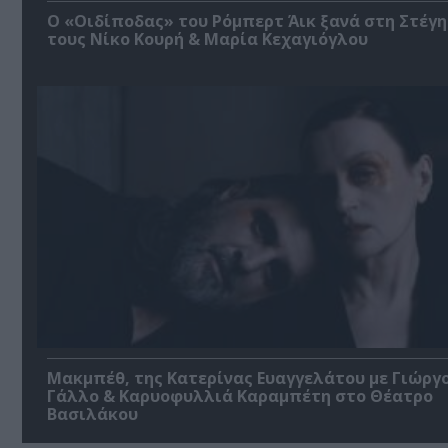
O «Οιδίποδας» του Ρόμπερτ Άικ ξανά στη Στέγη
τους Νίκο Κουρή & Μαρία Κεχαγιόγλου
Μακμπέθ, της Κατερίνας Ευαγγελάτου με Γιώργ
Γάλλο & Καρυοφυλλιά Καραμπέτη στο Θέατρο
Βασιλάκου