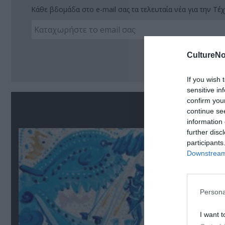
Κάθε βδομάδα στο e-mail σας τα τελευταία νέα για την Τέχ
Ακο
CultureNo
If you wish 
sensitive in
confirm you
Σ
continue se
information 
further disc
participants
Downstream 
Persona
I want t