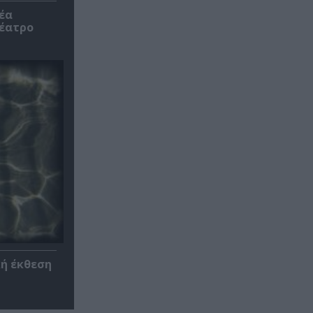
έα
θέατρο
κή έκθεση