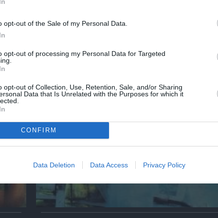
In
o opt-out of the Sale of my Personal Data.
In
 &
Αλέξανδρος Μαγκανιώτης – State of Change
to opt-out of processing my Personal Data for Targeted
ην
στην γκαλερί Ακρόπρωρο
ing.
In
o opt-out of Collection, Use, Retention, Sale, and/or Sharing
ersonal Data that Is Unrelated with the Purposes for which it
lected.
In
CONFIRM
Data Deletion
Data Access
Privacy Policy