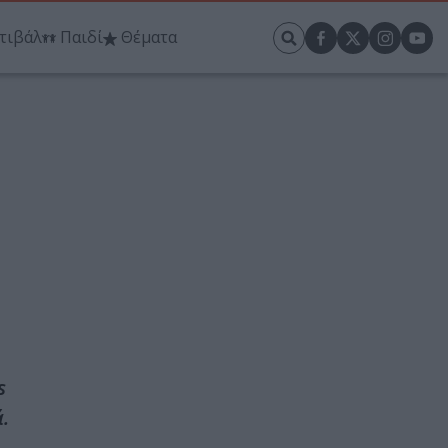
τιβάλ
Παιδί
Θέματα
η
s
.