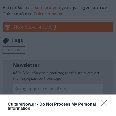
Δείτε όλα τα
τελευταία νέα
για την Τέχνη και τον
Πολιτισμό στο
Culturenow.gr
Νέοι Διαγωνισμοί
❯
Tags
ΒΡΑΒΕΙΑ
Newsletter
Κάθε βδομάδα στο e-mail σας τα τελευταία νέα για
την Τέχνη και τον Πολιτισμό!
CultureNow.gr -
Do Not Process My Personal
Information
Ακολουθήστε το Culturenow.gr