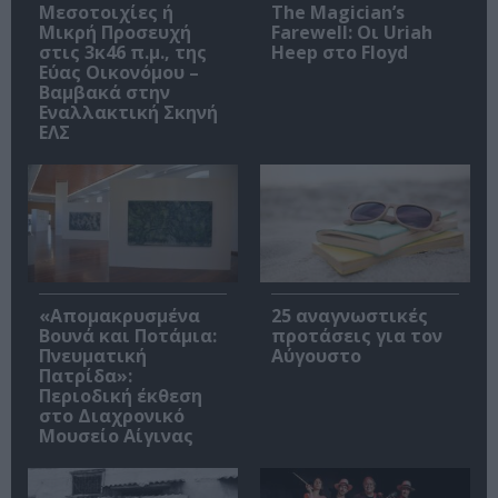
Μεσοτοιχίες ή
The Magician’s
Μικρή Προσευχή
Farewell: Οι Uriah
στις 3κ46 π.μ., της
Heep στο Floyd
Εύας Οικονόμου –
Βαμβακά στην
Εναλλακτική Σκηνή
ΕΛΣ
«Απομακρυσμένα
25 αναγνωστικές
Βουνά και Ποτάμια:
προτάσεις για τον
Πνευματική
Αύγουστο
Πατρίδα»:
Περιοδική έκθεση
στο Διαχρονικό
Μουσείο Αίγινας