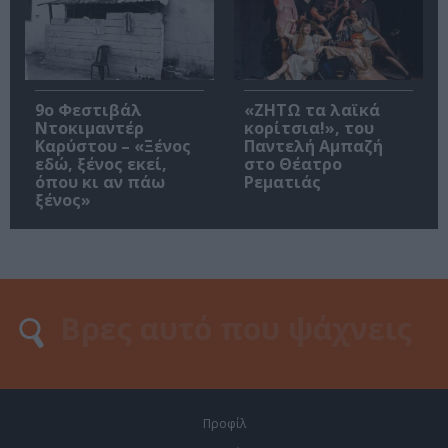
9ο Φεστιβάλ
«ΖΗΤΩ τα λαϊκά
Ντοκιμαντέρ
κορίτσια!», του
Καρύστου – «Ξένος
Παντελή Αμπαζή
εδώ, ξένος εκεί,
στο Θέατρο
όπου κι αν πάω
Ρεματιάς
ξένος»
Προφίλ