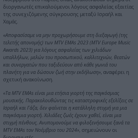
διοργανωτές επικαλούμενοι λόγους ασφαλείας εξαιτίας
της συνεχιζόμενης σύγκρουσης μεταξύ Ισραήλ και
Χαμάς.
«Αποφασίσαμε να μην προχωρήσουμε στη διεξαγωγή (της
τελετής απονομής) των MTV EMAs 2023 (MTV Europe Music
Awards 2023) για λόγους ασφαλείας των χιλιάδων
υπαλλήλων, μελών του προσωπικού, καλλιτεχνών, θεατών
και συνεργατών που ταξιδεύουν από κάθε γωνιά του
πλανήτη για να δώσουν ζωή στην εκδήλωση»
, αναφέρει η
σχετική ανακοίνωση.
«Τα MTV EMAs είναι μια ετήσια γιορτή της παγκόσμιας
μουσικής. Παρακολουθώντας τις καταστροφικές εξελίξεις σε
Ισραήλ και Γάζα, δεν φαίνεται η κατάλληλη στιγμή για μια
παγκόσμια γιορτή. Χιλιάδες ζωές έχουν χαθεί, είναι μια
στιγμή πένθους. Ανυπομονούμε να φιλοξενήσουμε ξανά τα
MTV EMAs τον Νοέμβριο του 2024»
, σημειώνουν οι
διοργανωτές.