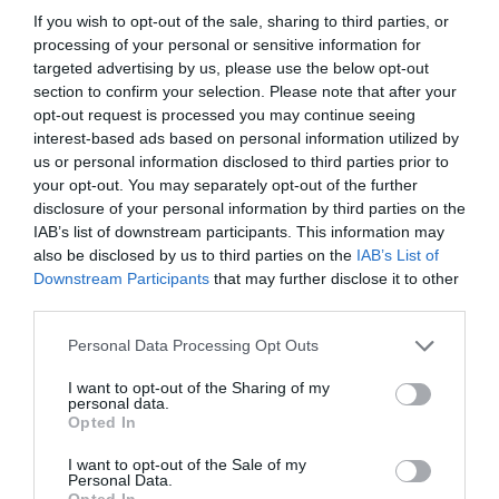
If you wish to opt-out of the sale, sharing to third parties, or
processing of your personal or sensitive information for
targeted advertising by us, please use the below opt-out
section to confirm your selection. Please note that after your
Σχετικά Άρθρα
opt-out request is processed you may continue seeing
interest-based ads based on personal information utilized by
us or personal information disclosed to third parties prior to
your opt-out. You may separately opt-out of the further
disclosure of your personal information by third parties on the
IAB’s list of downstream participants. This information may
also be disclosed by us to third parties on the
IAB’s List of
Downstream Participants
that may further disclose it to other
Εθνική Λυρική
Αρχαιολογικό
third parties.
Σκηνή: Ανακοίνωση
Μουσείο
ακρόασης για την
Θεσσαλονίκης: Στο
Personal Data Processing Opt Outs
κάλυψη θέσης
φως της
μουσικού στα
Αυγουστιάτικης
I want to opt-out of the Sharing of my
Βιολοντσέλα
Πανσελήνου
personal data.
Opted In
I want to opt-out of the Sale of my
Personal Data.
Opted In