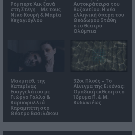
Ρόμπερτ Άικ ξανά
Αυτοκράτειρα του
στη Στέγη – Με τους
Βυζαντίου: Η νέα
Νίκο Κουρή & Μαρία
ελληνική όπερα του
Κεχαγιόγλου
Θεόδωρου Στάθη
στο θέατρο
Ολύμπια
Μακμπέθ, της
32οι Πλοές – Το
Κατερίνας
Αίνιγμα της Εικόνας:
Ευαγγελάτου με
Ομαδική έκθεση στο
Γιώργο Γάλλο &
Ίδρυμα Π. & Μ.
Καρυοφυλλιά
Κυδωνιέως
Καραμπέτη στο
Θέατρο Βασιλάκου