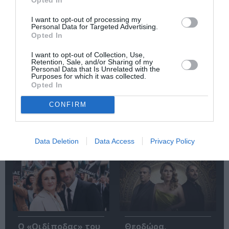
I want to opt-out of processing my
Personal Data for Targeted Advertising.
Opted In
Ο Λάκης Χαλκιάς,
Η Σιγκαπούρη
σημαντικός
απαγορεύει την
I want to opt-out of Collection, Use,
εκπρόσωπος της
είσοδο σε δύο μέλη
Retention, Sale, and/or Sharing of my
μουσικής μας
των Massive Attack
Personal Data that Is Unrelated with the
παράδοσης, πέθανε
Purposes for which it was collected.
σε ηλικία 82 ετών
Opted In
CONFIRM
Δημοφιλή Άρθρα
Data Deletion
Data Access
Privacy Policy
O «Οιδίποδας» του
Θεοδώρα,