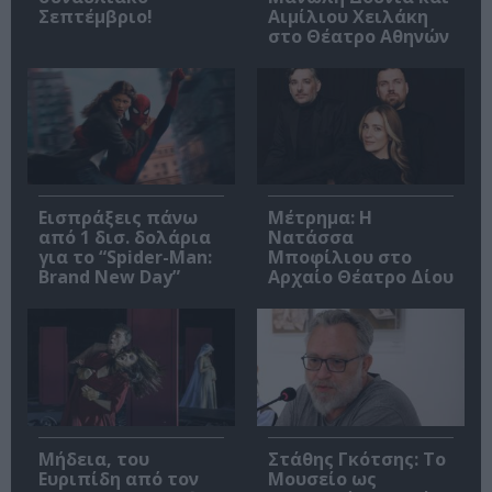
Σεπτέμβριο!
Αιμίλιου Χειλάκη
στο Θέατρο Αθηνών
Εισπράξεις πάνω
Μέτρημα: Η
από 1 δισ. δολάρια
Νατάσσα
για το “Spider-Man:
Μποφίλιου στο
Brand New Day”
Αρχαίο Θέατρο Δίου
Μήδεια, του
Στάθης Γκότσης: Το
Ευριπίδη από τον
Μουσείο ως