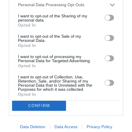
Πολυτέκνων / ΑμΕΑ /Άνω των 65 ετών / Κάτοχοι
Personal Data Processing Opt Outs
Κάρτας Ανεργίας)
I want to opt-out of the Sharing of my
personal data.
Πληροφορίες / Κρατήσεις:
Opted In
Τηλ.: 2130356472 |
«Εν Αθήναις»
I want to opt-out of the Sale of my
Personal Data.
Opted In
Ακολουθήστε το Culturenow.gr στο
Google News
και
μάθετε πρώτοι όλες τις ειδήσεις
I want to opt-out of processing my
Personal Data for Targeted Advertising.
Opted In
Δείτε όλα τα
τελευταία νέα
για την Τέχνη και τον
Πολιτισμό στο
Culturenow.gr
I want to opt-out of Collection, Use,
Retention, Sale, and/or Sharing of my
Personal Data that Is Unrelated with the
Purposes for which it was collected.
Νέοι Διαγωνισμοί
❯
Opted In
CONFIRM
Tags
ΔΗΜΗΤΡΗΣ ΜΗΤΣΟΤΑΚΗΣ
Data Deletion
Data Access
Privacy Policy
ΔΡΑΜΑ - ΚΟΙΝΩΝΙΚΟ - ΣΥΓΧΡΟΝΟ
ΕΛΛΗΝΙΚΟ ΕΡΓΟ