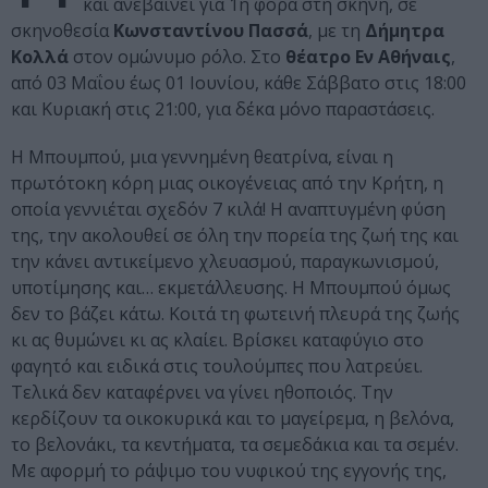
και ανεβαίνει για 1η φορά στη σκηνή, σε
σκηνοθεσία
Κωνσταντίνου Πασσά
, με τη
Δήμητρα
Κολλά
στον ομώνυμο ρόλο. Στο
θέατρο Εν Αθήναις
,
από 03 Μαΐου έως 01 Ιουνίου, κάθε Σάββατο στις 18:00
και Κυριακή στις 21:00, για δέκα μόνο παραστάσεις.
Η Μπουμπού, μια γεννημένη θεατρίνα, είναι η
πρωτότοκη κόρη μιας οικογένειας από την Κρήτη, η
οποία γεννιέται σχεδόν 7 κιλά! Η αναπτυγμένη φύση
της, την ακολουθεί σε όλη την πορεία της ζωή της και
την κάνει αντικείμενο χλευασμού, παραγκωνισμού,
υποτίμησης και… εκμετάλλευσης. Η Μπουμπού όμως
δεν το βάζει κάτω. Κοιτά τη φωτεινή πλευρά της ζωής
κι ας θυμώνει κι ας κλαίει. Βρίσκει καταφύγιο στο
φαγητό και ειδικά στις τουλούμπες που λατρεύει.
Τελικά δεν καταφέρνει να γίνει ηθοποιός. Την
κερδίζουν τα οικοκυρικά και το μαγείρεμα, η βελόνα,
το βελονάκι, τα κεντήματα, τα σεμεδάκια και τα σεμέν.
Με αφορμή το ράψιμο του νυφικού της εγγονής της,