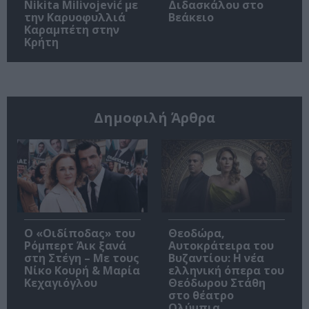
Nikita Milivojević με
Διδασκάλου στο
την Καρυοφυλλιά
Βεάκειο
Καραμπέτη στην
Κρήτη
Δημοφιλή Άρθρα
O «Οιδίποδας» του
Θεοδώρα,
Ρόμπερτ Άικ ξανά
Αυτοκράτειρα του
στη Στέγη – Με τους
Βυζαντίου: Η νέα
Νίκο Κουρή & Μαρία
ελληνική όπερα του
Κεχαγιόγλου
Θεόδωρου Στάθη
στο θέατρο
Ολύμπια