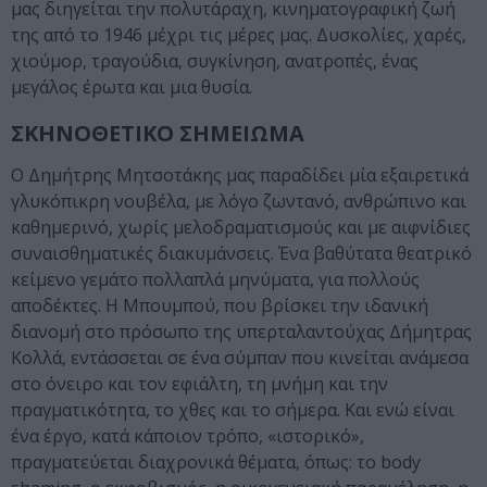
μας διηγείται την πολυτάραχη, κινηματογραφική ζωή
της από το 1946 μέχρι τις μέρες μας. Δυσκολίες, χαρές,
χιούμορ, τραγούδια, συγκίνηση, ανατροπές, ένας
μεγάλος έρωτα και μια θυσία.
ΣΚΗΝΟΘΕΤΙΚΟ ΣΗΜΕΙΩΜΑ
Ο Δημήτρης Μητσοτάκης μας παραδίδει μία εξαιρετικά
γλυκόπικρη νουβέλα, με λόγο ζωντανό, ανθρώπινο και
καθημερινό, χωρίς μελοδραματισμούς και με αιφνίδιες
συναισθηματικές διακυμάνσεις. Ένα βαθύτατα θεατρικό
κείμενο γεμάτο πολλαπλά μηνύματα, για πολλούς
αποδέκτες. Η Μπουμπού, που βρίσκει την ιδανική
διανομή στο πρόσωπο της υπερταλαντούχας Δήμητρας
Κολλά, εντάσσεται σε ένα σύμπαν που κινείται ανάμεσα
στο όνειρο και τον εφιάλτη, τη μνήμη και την
πραγματικότητα, το χθες και το σήμερα. Και ενώ είναι
ένα έργο, κατά κάποιον τρόπο, «ιστορικό»,
πραγματεύεται διαχρονικά θέματα, όπως: το body