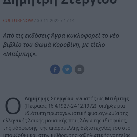
CULTURENOW
/
30-11-2022
/ 17:14
Από τις εκδόσεις Άγρα κυκλοφορεί το νέο
βιβλίο του Θωμά Κοροβίνη, με τίτλο
«Μπέμπης».
Ο
Δημήτρης Στεργίου
, γνωστός ως
Μπέμπης
(Πειραιάς 16.4.1927-24.12.1972), υπήρξε μια
ιδιότυπη πρωταγωνιστική φυσιογνωμία της
ελληνικής λαϊκής μουσικής που, λόγω της ιδιοφυΐας,
της μόρφωσης, της απαράμιλλης δεξιοτεχνίας του στο
μπουζούκι και στην κιθάρα, της καθηλωτικής γοητείας