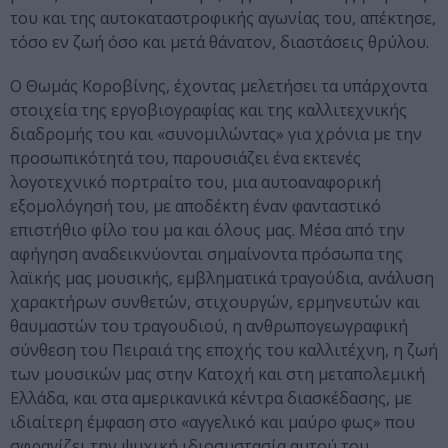
του και της αυτοκαταστροφικής αγωνίας του, απέκτησε,
τόσο εν ζωή όσο και μετά θάνατον, διαστάσεις θρύλου.
Ο Θωμάς Κοροβίνης, έχοντας μελετήσει τα υπάρχοντα
στοιχεία της εργοβιογραφίας και της καλλιτεχνικής
διαδρομής του και «συνομιλώντας» για χρόνια με την
προσωπικότητά του, παρουσιάζει ένα εκτενές
λογοτεχνικό πορτραίτο του, μια αυτοαναφορική
εξομολόγησή του, με αποδέκτη έναν φανταστικό
επιστήθιο φίλο του μα και όλους μας. Μέσα από την
αφήγηση αναδεικνύονται σημαίνοντα πρόσωπα της
λαϊκής μας μουσικής, εμβληματικά τραγούδια, ανάλυση
χαρακτήρων συνθετών, στιχουργών, ερμηνευτών και
θαυμαστών του τραγουδιού, η ανθρωπογεωγραφική
σύνθεση του Πειραιά της εποχής του καλλιτέχνη, η ζωή
των μουσικών μας στην Κατοχή και στη μεταπολεμική
Ελλάδα, και στα αμερικανικά κέντρα διασκέδασης, με
ιδιαίτερη έμφαση στο «αγγελικό και μαύρο φως» που
σφραγίζει την ψυχική ιδιοσυστασία αυτού του