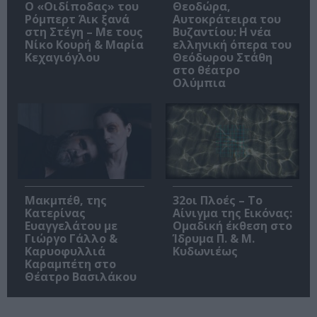
O «Οιδίποδας» του
Θεοδώρα,
Ρόμπερτ Άικ ξανά
Αυτοκράτειρα του
στη Στέγη – Με τους
Βυζαντίου: Η νέα
Νίκο Κουρή & Μαρία
ελληνική όπερα του
Κεχαγιόγλου
Θεόδωρου Στάθη
στο θέατρο
Ολύμπια
Μακμπέθ, της
32οι Πλοές – Το
Κατερίνας
Αίνιγμα της Εικόνας:
Ευαγγελάτου με
Ομαδική έκθεση στο
Γιώργο Γάλλο &
Ίδρυμα Π. & Μ.
Καρυοφυλλιά
Κυδωνιέως
Καραμπέτη στο
Θέατρο Βασιλάκου