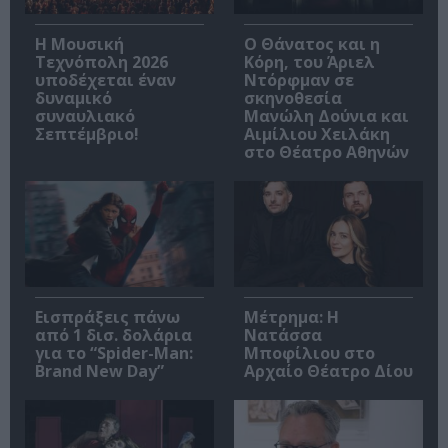
Η Μουσική
Ο Θάνατος και η
Τεχνόπολη 2026
Κόρη, του Άριελ
υποδέχεται έναν
Ντόρφμαν σε
δυναμικό
σκηνοθεσία
συναυλιακό
Μανώλη Δούνια και
Σεπτέμβριο!
Αιμίλιου Χειλάκη
στο Θέατρο Αθηνών
Εισπράξεις πάνω
Μέτρημα: Η
από 1 δισ. δολάρια
Νατάσσα
για το “Spider-Man:
Μποφίλιου στο
Brand New Day”
Αρχαίο Θέατρο Δίου