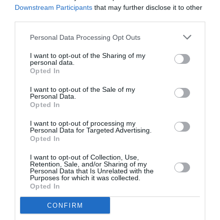
Δείτε όλα τα
τελευταία νέα
για την Τέχνη και τον
Downstream Participants
that may further disclose it to other
Πολιτισμό στο
Culturenow.gr
third parties.
Personal Data Processing Opt Outs
Νέοι Διαγωνισμοί
❯
I want to opt-out of the Sharing of my
personal data.
Tags
Opted In
ΒΙΟΓΡΑΦΙΕΣ
ΕΚΔΟΣΕΙΣ ΑΓΡΑ
ΕΛΛΗΝΕΣ ΣΥΓΓΡΑΦΕΙΣ
I want to opt-out of the Sale of my
Personal Data.
ΕΝΤΕΧΝΟ - ΛΑΪΚΟ - ΠΑΡΑΔΟΣΙΑΚΗ
ΘΩΜΑΣ ΚΟΡΟΒΙΝΗΣ
Opted In
ΠΕΖΟΓΡΑΦΙΑ
I want to opt-out of processing my
Personal Data for Targeted Advertising.
Opted In
Newsletter
I want to opt-out of Collection, Use,
Κάθε βδομάδα στο e-mail σας τα τελευταία νέα για
Retention, Sale, and/or Sharing of my
Personal Data that Is Unrelated with the
την Τέχνη και τον Πολιτισμό!
Purposes for which it was collected.
Opted In
CONFIRM