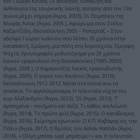
τον Γιώργο Κούδα, Οι ασίκηδες. Εισαγωγή και
ανθολογία της τουρκικής λαϊκής ποίησης από τον 13ο
αιώνα μέχρι σήμερα (Άγρα, 2003), Οι Ζεϊμπέκοι της
Μικράς Ασίας (Άγρα, 2005 ), Αφιέρωμα στον Στέλιο
Καζαντζίδη, Θεσσαλονίκη 2005 – Ρεπορτάζ – Στον
αδελφό Γιώργο Ιωάννου που λείπει 20 χρόνια στην
καταπακτή, Σμύρνη, μια πόλη στη λογοτεχνία, Όμορφη
Νύχτα. Χρονογραφία-μυθιστόρημα για 20 χρόνια
λαϊκού τραγουδιού στη Θεσσαλονίκη [1985-2005]
(Άγρα, 2008 ), Ο Καραγκιόζης λαϊκός τραγουδιστής
(Άγρα, 2009), Ο γύρος του θανάτου (Άγρα, 2010),
Θεσσαλονίκη 1912-2012. Μέσα στα στενά σου τα
σοκάκια, Το αγγελόκρουσμα. Η τελευταία νύχτα του
κυρ-Αλέξανδρου (Άγρα, 2012), ’55 (Άγρα, 2012), Τ’
αγαπημένα – ποιήματα και πεζά, Τι πάθος ατελείωτο
(Άγρα, 2014), Το πρώτο φιλί (Άγρα, 2015), Ο κατάδεσμος
(Άγρα, 2016), Σκίρτημα ερωτικόν. Ο Κ.Π. Καβάφης εις την
Πόλιν (Άγρα, 2017), Ο θρύλος του Ασλάν Καπλάν (Άγρα,
2018), « Ολίγη μπέσα, ωρέ μπράτιμε ! » και Η τελευταία