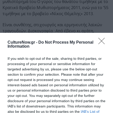
μυθιστόρημά του Ο γύρος του θανάτου τιμήθηκε με το
Κρατικό Βραβείο Μυθιστορήματος 2011, ενώ για το ’55
τιμήθηκε με το βραβείο «Νίκος Θέμελης» 2013.
Είναι συνθέτης, στιχουργός και ερμηνευτής λαϊκών
τραγουδιών. Δισκογραφία : Από έβενο κι αχάτη,
Φουζουλή : Λεϊλά και Μετζνούν, Τακίμια, Το κελί.
CultureNow.gr -
Do Not Process My Personal
Συχνά παρουσιάζει συναυλίες με το δικό του
Information
ρεπερτόριο η με θέματα του ρεμπέτικου και του λαϊκού
τραγουδιού.
If you wish to opt-out of the sale, sharing to third parties, or
processing of your personal or sensitive information for
Ταυτότητα
targeted advertising by us, please use the below opt-out
section to confirm your selection. Please note that after your
Πληροφορίες έκδοσης:
Εκδόσεις Άγρα, Σελίδες 192, Τιμή :
opt-out request is processed you may continue seeing
16,50€, ISBN: 978-960-505-564-6
interest-based ads based on personal information utilized by
us or personal information disclosed to third parties prior to
your opt-out. You may separately opt-out of the further
Ακολουθήστε το Culturenow.gr στο
Google News
και
disclosure of your personal information by third parties on the
μάθετε πρώτοι όλες τις ειδήσεις
IAB’s list of downstream participants. This information may
also be disclosed by us to third parties on the
IAB’s List of