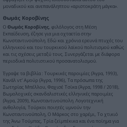
μοναδικού και ανεπανάληπτου «αριστοκράτη μάγκα».
Θωμάς Κοροβίνης
O
Θωμάς Κοροβίνης
, φιλόλογος στη Μέση
Εκπαίδευση, έζησε για μια οχταετία στην
Κωνσταντινούπολη. Εδώ και χρόνια ερευνά πτυχές του
ελληνικού και του τουρκικού λαϊκού πολιτισμού καθώς
και τις σχέσεις μεταξύ τους. Συνεργάζεται με διάφορα
περιοδικά πολιτιστικού προσανατολισμού.
Έγραψε τα βιβλία : Τουρκικές παροιμίες (Άγρα, 1993),
Κανάλ ντ’ Αμούρ (Άγρα, 1996), Τα πρόσωπα της
Σωτηρίας Μπέλλου, Φαχισέ Τσίκα (Άγρα, 1998 / 2018),
Βωμολοχικές σκανδαλιστικές ελληνικές παροιμίες
(Άγρα, 2009), Κωνσταντινούπολη. Λογοτεχνική
ανθολογία, Τούρκοι ποιητές υμνούν την
Κωνσταντινούπολη, Ο Μάρκος στο χαρέμι, Το χτικιό
της Άνω Τούμπας, Τρία ζεϊμπέκικα και ένα ποίημα για