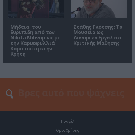
Μήδεια, του
Στάθης Γκότσης: Το
Ευριπίδη από τον
Μουσείο ως
Nikita Milivojević με
Δυναμικό Εργαλείο
την Καρυοφυλλιά
Κριτικής Μάθησης
Καραμπέτη στην
Κρήτη
Προφίλ
Οροι Χρήσης