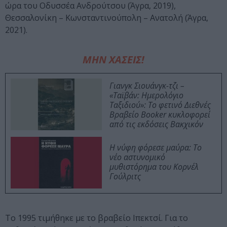
ώρα του Οδυσσέα Ανδρούτσου (Άγρα, 2019),
Θεσσαλονίκη – Κωνσταντινούπολη – Ανατολή (Άγρα,
2021).
ΜΗΝ ΧΑΣΕΙΣ!
Γιανγκ Σιουάνγκ-τζι –
«Ταϊβάν: Ημερολόγιο
Ταξιδιού»: Το φετινό Διεθνές
Βραβείο Booker κυκλοφορεί
από τις εκδόσεις Βακχικόν
Η νύφη φόρεσε μαύρα: Το
νέο αστυνομικό
μυθιστόρημα του Κορνέλ
Γούλριτς
Το 1995 τιμήθηκε με το βραβείο Ιπεκτσί. Για το