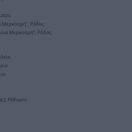
ύμπου
α Μερκούρη”, Ρόδος
ίνα Μερκούρη”, Ρόδος
κλειο
λειο
ειο
ς), Ρέθυμνο