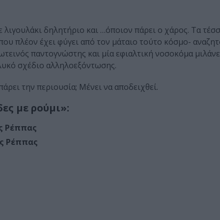
 λιγουλάκι δηλητήριο και …όποιον πάρει ο χάρος. Τα τέσ
που πλέον έχει φύγει από τον μάταιο τούτο κόσμο- αναζη
φωτεινός παντογνώστης και μία εφιαλτική νοσοκόμα μιλάν
λυκό σχέδιο αλληλοεξόντωσης.
πάρει την περιουσία; Μένει να αποδειχθεί.
ς με ρούμι»:
ς Ρέππας
ς Ρέππας