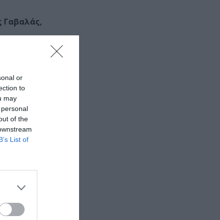
ς Γαβαλάς,
sonal or
ection to
ou may
 personal
out of the
 downstream
B’s List of