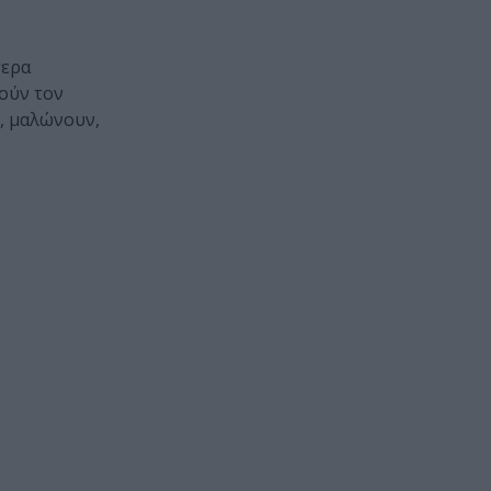
σερα
τούν τον
ε, μαλώνουν,