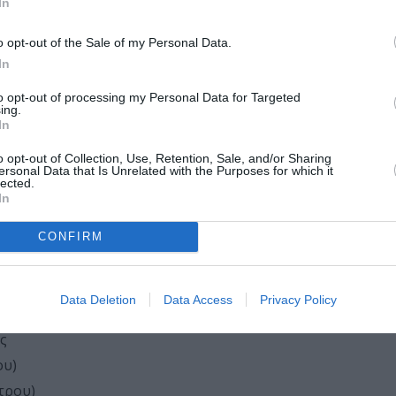
In
o opt-out of the Sale of my Personal Data.
In
to opt-out of processing my Personal Data for Targeted
ing.
In
Έδεσσα
Βέροια
o opt-out of Collection, Use, Retention, Sale, and/or Sharing
ersonal Data that Is Unrelated with the Purposes for which it
lected.
In
ης
ούπολη
CONFIRM
γυρος
Data Deletion
Data Access
Privacy Policy
ς
ου)
τρου)