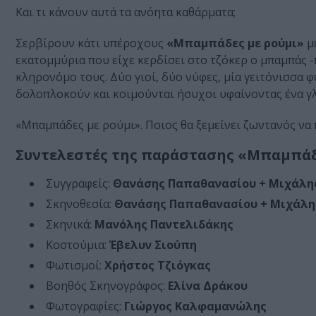
Και τι κάνουν αυτά τα ανόητα καθάρματα;
Σερβίρουν κάτι υπέροχους
«Μπαμπάδες με ρούμι»
με
εκατομμύρια που είχε κερδίσει στο τζόκερ ο μπαμπάς -
κληρονόμο τους. Δύο γιοί, δύο νύφες, μία γειτόνισσα 
δολοπλοκούν και κοιμούνται ήσυχοι υφαίνοντας ένα γ
«Μπαμπάδες με ρούμι». Ποιος θα ξεμείνει ζωντανός να 
Συντελεστές της παράστασης «Μπαμπάδε
Συγγραφείς:
Θανάσης Παπαθανασίου + Μιχάλη
Σκηνοθεσία:
Θανάσης Παπαθανασίου + Μιχάλη
Σκηνικά:
Μανόλης Παντελιδάκης
Κοστούμια:
Έβελυν Σιούπη
Φωτισμοί:
Χρήστος Τζιόγκας
Βοηθός Σκηνογράφος:
Ελίνα Δράκου
Φωτογραφίες:
Γιώργος Καλφαμανώλης