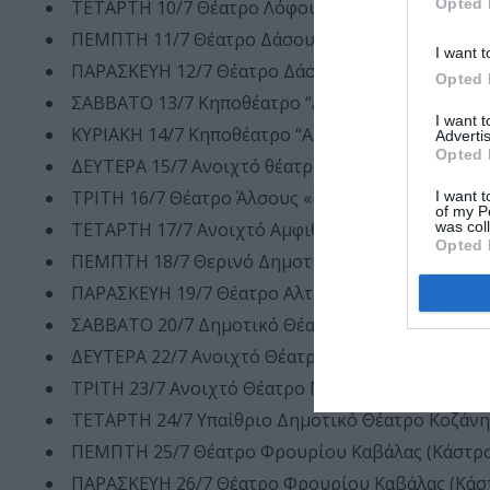
Opted 
ΤΕΤΑΡΤΗ 10/7 Θέατρο Λόφου Κιλκίς
ΠΕΜΠΤΗ 11/7 Θέατρο Δάσους, Θεσσαλονίκη
I want t
ΠΑΡΑΣΚΕΥΗ 12/7 Θέατρο Δάσους, Θεσσαλονίκη
Opted 
ΣΑΒΒΑΤΟ 13/7 Κηποθέατρο “Αλκαζάρ”, Λάρισα
I want 
ΚΥΡΙΑΚΗ 14/7 Κηποθέατρο “Αλκαζάρ”, Λάρισα
Advertis
Opted 
ΔΕΥΤΕΡΑ 15/7 Ανοιχτό θέατρο “Γαβαλιώτισσας”, 
ΤΡΙΤΗ 16/7 Θέατρο Άλσους «Μελίνα Μερκούρη», 
I want t
of my P
was col
ΤΕΤΑΡΤΗ 17/7 Ανοιχτό Αμφιθέατρο ΤΕΙ, Σέρρες
Opted 
ΠΕΜΠΤΗ 18/7 Θερινό Δημοτικό Αμφιθέατρο Ξάνθ
ΠΑΡΑΣΚΕΥΗ 19/7 Θέατρο Αλτιναλμάζη, Αλεξανδρ
ΣΑΒΒΑΤΟ 20/7 Δημοτικό Θέατρο Κομοτηνής
ΔΕΥΤΕΡΑ 22/7 Ανοιχτό Θέατρο Πολυγύρου, Πολύ
ΤΡΙΤΗ 23/7 Ανοιχτό Θέατρο Γιαννιτσών
ΤΕΤΑΡΤΗ 24/7 Υπαίθριο Δημοτικό Θέατρο Κοζάνη
ΠΕΜΠΤΗ 25/7 Θέατρο Φρουρίου Καβάλας (Κάστρ
ΠΑΡΑΣΚΕΥΗ 26/7 Θέατρο Φρουρίου Καβάλας (Κάσ