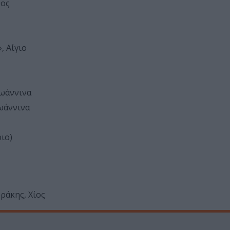
θος
, Αίγιο
Ιωάννινα
ωάννινα
ιο)
άκης, Χίος