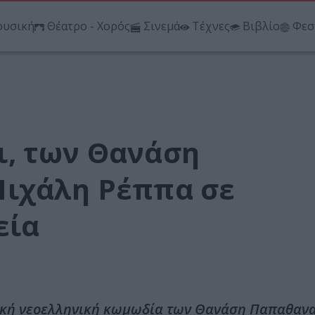
υσική
Θέατρο - Χορός
Σινεμά
Τέχνες
Βιβλίο
Φεσ
, των Θανάση
Μιχάλη Ρέππα σε
εία
ική νεοελληνική κωμωδία των Θανάση Παπαθανα