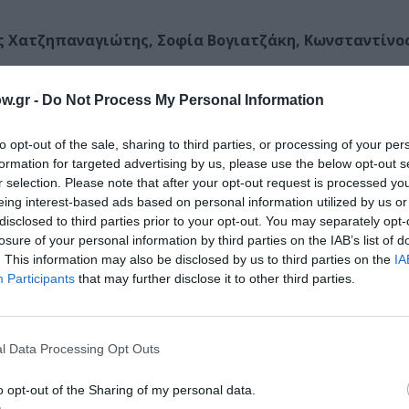
ς Χατζηπαναγιώτης, Σοφία Βογιατζάκη, Κωνσταντίνο
w.gr -
Do Not Process My Personal Information
to opt-out of the sale, sharing to third parties, or processing of your per
formation for targeted advertising by us, please use the below opt-out s
r selection. Please note that after your opt-out request is processed y
eing interest-based ads based on personal information utilized by us or
disclosed to third parties prior to your opt-out. You may separately opt-
losure of your personal information by third parties on the IAB’s list of
. This information may also be disclosed by us to third parties on the
IA
Participants
that may further disclose it to other third parties.
Δ. Κιντής”
ί, Φωκίδα
l Data Processing Opt Outs
ούρη, Βόλος
o opt-out of the Sharing of my personal data.