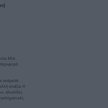
ινή
νία. Μία
μπεριφορά
κε ανάμεσά
λλή αταξία. Η
ν», αλυσίδες
εγκληματικές.