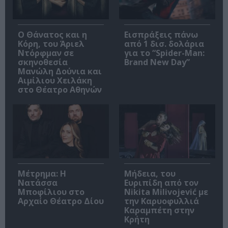
Ο Θάνατος και η
Εισπράξεις πάνω
Κόρη, του Άριελ
από 1 δισ. δολάρια
Ντόρφμαν σε
για το “Spider-Man:
σκηνοθεσία
Brand New Day”
Μανώλη Δούνια και
Αιμίλιου Χειλάκη
στο Θέατρο Αθηνών
Μέτρημα: Η
Μήδεια, του
Νατάσσα
Ευριπίδη από τον
Μποφίλιου στο
Nikita Milivojević με
Αρχαίο Θέατρο Δίου
την Καρυοφυλλιά
Καραμπέτη στην
Κρήτη