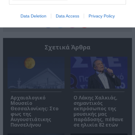
Ακολουθήστε το Culturenow.gr
Data Deletion
Data Access
Privacy Policy
Σχετικά Άρθρα
Αρχαιολογικό
Ο Λάκης Χαλκιάς,
Μουσείο
σημαντικός
Θεσσαλονίκης: Στο
εκπρόσωπος της
φως της
μουσικής μας
Αυγουστιάτικης
παράδοσης, πέθανε
Πανσελήνου
σε ηλικία 82 ετών