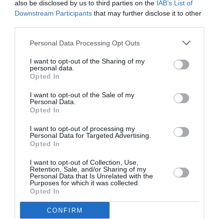
μάθετε πρώτοι όλες τις ειδήσεις
also be disclosed by us to third parties on the
IAB’s List of
Downstream Participants
that may further disclose it to other
third parties.
Δείτε όλα τα
τελευταία νέα
για την Τέχνη και τον
Πολιτισμό στο
Culturenow.gr
Personal Data Processing Opt Outs
Νέοι Διαγωνισμοί
❯
I want to opt-out of the Sharing of my
personal data.
Opted In
Tags
I want to opt-out of the Sale of my
Personal Data.
ΔΙΑΛΕΞΕΙΣ - ΟΜΙΛΙΕΣ
ΔΩΡΕΑΝ ΕΚΔΗΛΩΣΕΙΣ
Opted In
ΜΙΚΗΣ ΘΕΟΔΩΡΑΚΗΣ
I want to opt-out of processing my
Personal Data for Targeted Advertising.
Opted In
Newsletter
I want to opt-out of Collection, Use,
Κάθε βδομάδα στο e-mail σας τα τελευταία νέα για
Retention, Sale, and/or Sharing of my
την Τέχνη και τον Πολιτισμό!
Personal Data that Is Unrelated with the
Purposes for which it was collected.
Opted In
CONFIRM