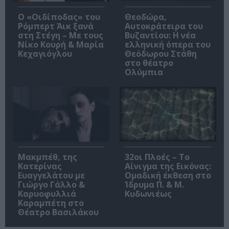
O «Οιδίποδας» του
Θεοδώρα,
Ρόμπερτ Άικ ξανά
Αυτοκράτειρα του
στη Στέγη – Με τους
Βυζαντίου: Η νέα
Νίκο Κουρή & Μαρία
ελληνική όπερα του
Κεχαγιόγλου
Θεόδωρου Στάθη
στο θέατρο
Ολύμπια
Μακμπέθ, της
32οι Πλοές – Το
Κατερίνας
Αίνιγμα της Εικόνας:
Ευαγγελάτου με
Ομαδική έκθεση στο
Γιώργο Γάλλο &
Ίδρυμα Π. & Μ.
Καρυοφυλλιά
Κυδωνιέως
Καραμπέτη στο
Θέατρο Βασιλάκου