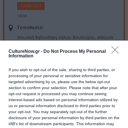
12/06/2024
18:00
Τοποθεσία:
Μουσική Βιβλιοθήκη «Λίλιαν Βουδούρη», αίθουσα
"Γιάννης Μαρίνος" - Μέγαρο Μουσικής Αθηνών, Βασ.
Σοφίας & Κόκκαλη, Αθήνα
CultureNow.gr -
Do Not Process My Personal
Information
Μέγαρο Μουσικής Αθηνών
If you wish to opt-out of the sale, sharing to third parties, or
Eισιτήρια:
processing of your personal or sensitive information for
targeted advertising by us, please use the below opt-out
Είσοδος ελεύθερη με δελτία εισόδου
section to confirm your selection. Please note that after your
opt-out request is processed you may continue seeing
Πληροφορίες / Κρατήσεις:
interest-based ads based on personal information utilized by
us or personal information disclosed to third parties prior to
mmb.org.gr
your opt-out. You may separately opt-out of the further
disclosure of your personal information by third parties on the
Ακολουθήστε το Culturenow.gr στο
Google News
και
IAB’s list of downstream participants. This information may