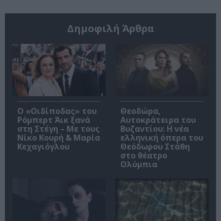
Δημοφιλή Άρθρα
O «Οιδίποδας» του
Θεοδώρα,
Ρόμπερτ Άικ ξανά
Αυτοκράτειρα του
στη Στέγη – Με τους
Βυζαντίου: Η νέα
Νίκο Κουρή & Μαρία
ελληνική όπερα του
Κεχαγιόγλου
Θεόδωρου Στάθη
στο θέατρο
Ολύμπια