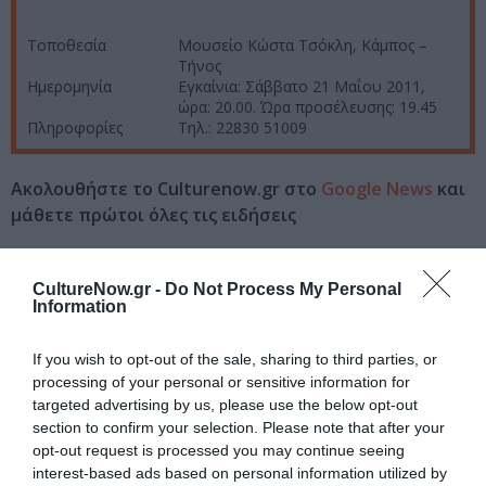
Τοποθεσία
Μουσείο Κώστα Τσόκλη, Κάμπος –
Τήνος
Ημερομηνία
Εγκαίνια: Σάββατο 21 Μαΐου 2011,
ώρα: 20.00. Ώρα προσέλευσης: 19.45
Πληροφορίες
Τηλ.: 22830 51009
Ακολουθήστε το Culturenow.gr στο
Google News
και
μάθετε πρώτοι όλες τις ειδήσεις
Δείτε όλα τα
τελευταία νέα
για την Τέχνη και τον
Πολιτισμό στο
Culturenow.gr
CultureNow.gr -
Do Not Process My Personal
Information
Νέοι Διαγωνισμοί
❯
If you wish to opt-out of the sale, sharing to third parties, or
processing of your personal or sensitive information for
Tags
targeted advertising by us, please use the below opt-out
section to confirm your selection. Please note that after your
ΚΩΣΤΑΣ ΤΣΟΚΛΗΣ
opt-out request is processed you may continue seeing
interest-based ads based on personal information utilized by