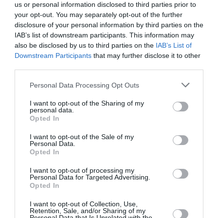
us or personal information disclosed to third parties prior to
Newsletter
your opt-out. You may separately opt-out of the further
Κάθε βδομάδα στο e-mail σας τα τελευταία νέα για
disclosure of your personal information by third parties on the
την Τέχνη και τον Πολιτισμό!
IAB’s list of downstream participants. This information may
also be disclosed by us to third parties on the
IAB’s List of
Downstream Participants
that may further disclose it to other
third parties.
Personal Data Processing Opt Outs
Ακολουθήστε το Culturenow.gr
I want to opt-out of the Sharing of my
personal data.
Opted In
I want to opt-out of the Sale of my
Personal Data.
Σχετικά Άρθρα
Opted In
I want to opt-out of processing my
Personal Data for Targeted Advertising.
Opted In
I want to opt-out of Collection, Use,
Retention, Sale, and/or Sharing of my
Personal Data that Is Unrelated with the