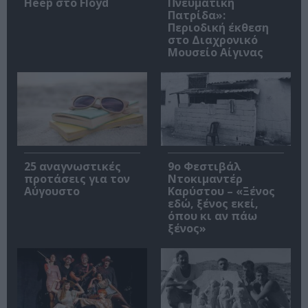
Heep στο Floyd
Πνευματική
Πατρίδα»:
Περιοδική έκθεση
στο Διαχρονικό
Μουσείο Αίγινας
25 αναγνωστικές
9ο Φεστιβάλ
προτάσεις για τον
Ντοκιμαντέρ
Αύγουστο
Καρύστου – «Ξένος
εδώ, ξένος εκεί,
όπου κι αν πάω
ξένος»