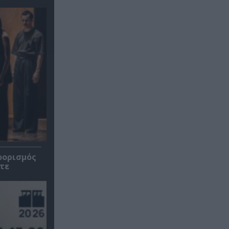
οορισμός
τε