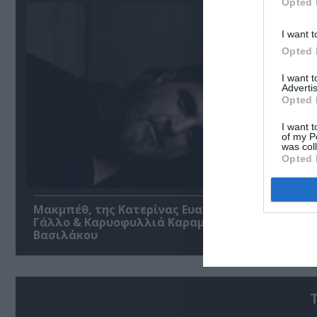
Opted 
I want t
Opted 
I want 
Advertis
Opted 
I want t
of my P
was col
Opted 
Μακμπέθ, της Κατερίνας Ευαγγελάτου με Γιώργ
Γάλλο & Καρυοφυλλιά Καραμπέτη στο Θέατρο
Βασιλάκου