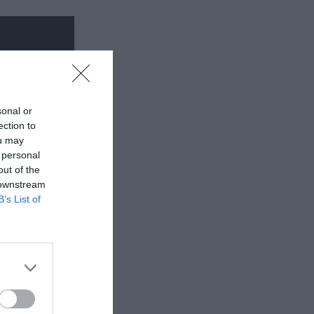
sonal or
ection to
ou may
 personal
out of the
 downstream
B’s List of
έα
θέατρο