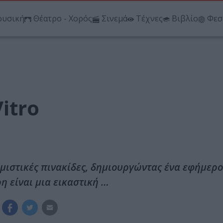
υσική
Θέατρο - Χορός
Σινεμά
Τέχνες
Βιβλίο
Φεσ
itro
ημιστικές πινακίδες, δημιουργώντας ένα εφήμερ
ρη είναι μια εικαστική …