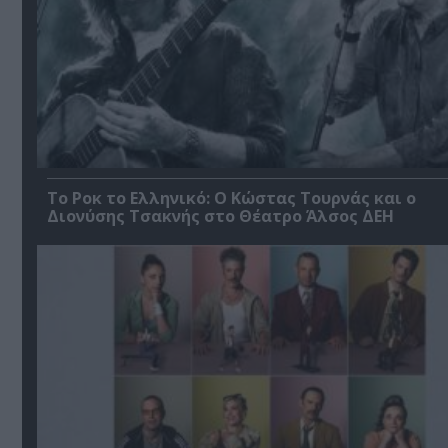
Το Ροκ το Ελληνικό: Ο Κώστας Τουρνάς και ο
Διονύσης Τσακνής στο Θέατρο Άλσος ΔΕΗ