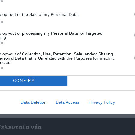
In
o opt-out of the Sale of my Personal Data.
In
to opt-out of processing my Personal Data for Targeted
ing.
In
o opt-out of Collection, Use, Retention, Sale, and/or Sharing
ersonal Data that Is Unrelated with the Purposes for which it
lected.
In
CONFIRM
ο
32οι Πλοές – Το Αίνιγμα της Εικόνας: Ομαδι
στο Ίδρυμα Π. & Μ. Κυδωνιέως
Data Deletion
Data Access
Privacy Policy
Τελευταία νέα