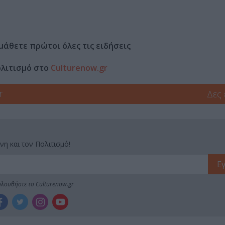
μάθετε πρώτοι όλες τις ειδήσεις
ολιτισμό στο
Culturenow.gr
r
Δες
νη και τον Πολιτισμό!
λουθήστε το Culturenow.gr