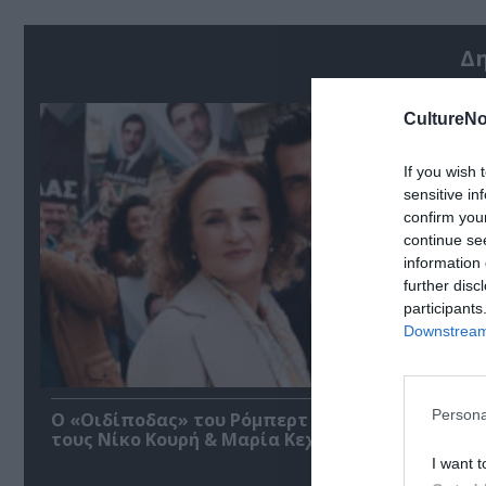
Δ
CultureNo
If you wish 
sensitive in
confirm you
continue se
information 
further disc
participants
Downstream 
Persona
O «Οιδίποδας» του Ρόμπερτ Άικ ξανά στη Στέγη
τους Νίκο Κουρή & Μαρία Κεχαγιόγλου
I want t