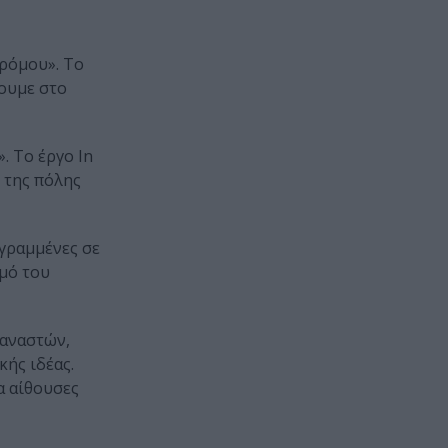
Δρόμου». Το
σουμε στο
. Το έργο In
 της πόλης
 γραμμένες σε
μό του
ταναστών,
κής ιδέας.
α αίθουσες