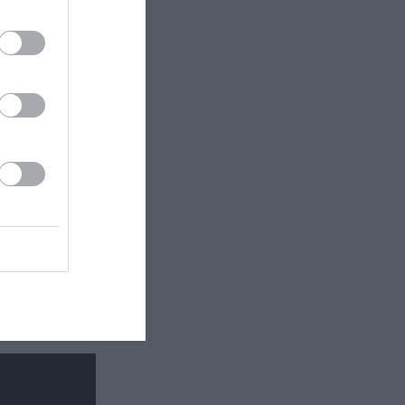
κή έκθεση