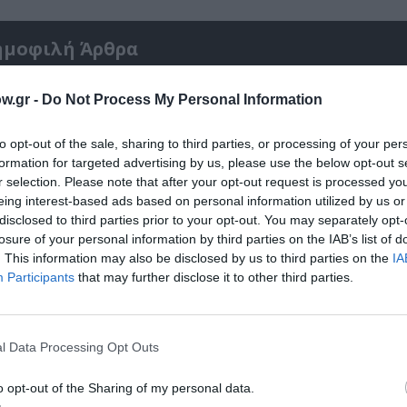
ημοφιλή Άρθρα
w.gr -
Do Not Process My Personal Information
to opt-out of the sale, sharing to third parties, or processing of your per
formation for targeted advertising by us, please use the below opt-out s
r selection. Please note that after your opt-out request is processed y
eing interest-based ads based on personal information utilized by us or
disclosed to third parties prior to your opt-out. You may separately opt-
losure of your personal information by third parties on the IAB’s list of
. This information may also be disclosed by us to third parties on the
IA
Participants
that may further disclose it to other third parties.
l Data Processing Opt Outs
 – Με
Θεοδώρα, Αυτοκράτειρα του Βυζαντίου: Η ν
ελληνική όπερα του Θεόδωρου Στάθη στο 
Ολύμπια
o opt-out of the Sharing of my personal data.