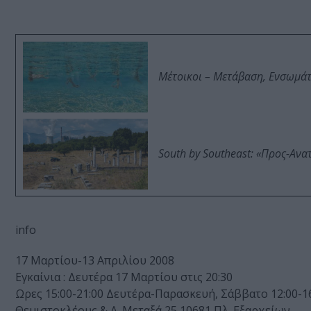
Μέτοικοι – Μετάβαση, Ενσωμά
South by Southeast: «Προς-Ανα
info
17 Μαρτίου-13 Απριλίου 2008
Εγκαίνια : Δευτέρα 17 Μαρτίου στις 20:30
Ωρες 15:00-21:00 Δευτέρα-Παρασκευή, Σάββατο 12:00-1
Θεμιστοκλέους & Α. Μεταξά 25 10681 Πλ. Εξαρχείων,