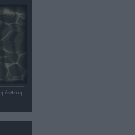
κή έκθεση