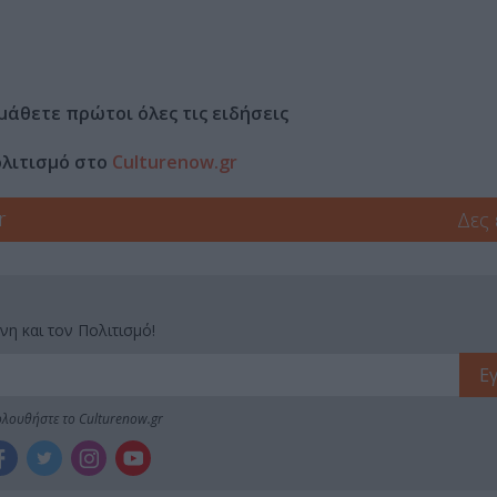
μάθετε πρώτοι όλες τις ειδήσεις
ολιτισμό στο
Culturenow.gr
r
Δες
νη και τον Πολιτισμό!
λουθήστε το Culturenow.gr