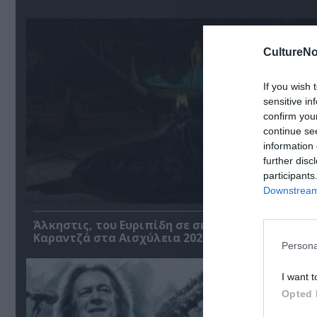
CultureNo
If you wish 
sensitive in
confirm you
continue se
information 
further disc
participants
Downstream 
Άλκηστις, του Ευριπίδη σε σκηνοθεσία Δημήτρη
Καραντζά στα Αισχύλεια 2026
Persona
I want t
Opted 