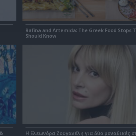
Rafina and Artemida: The Greek Food Stops T
Should Know
 &
Η Ελεωνόρα Ζουγανέλη για δύο μοναδικές σ