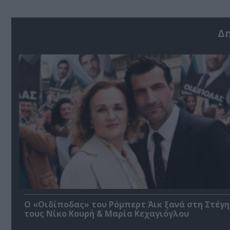
Δ
O «Οιδίποδας» του Ρόμπερτ Άικ ξανά στη Στέγη
τους Νίκο Κουρή & Μαρία Κεχαγιόγλου