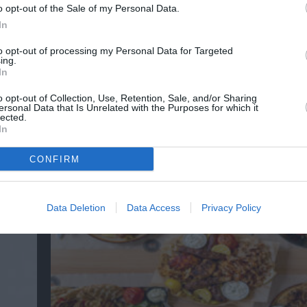
o opt-out of the Sale of my Personal Data.
In
to opt-out of processing my Personal Data for Targeted
ing.
In
o opt-out of Collection, Use, Retention, Sale, and/or Sharing
ersonal Data that Is Unrelated with the Purposes for which it
lected.
In
3o Piraeus Port Film Festival στο Δημοτικό 
Πειραιά – Από τη Βαλτική στη Μεσόγειο
CONFIRM
Data Deletion
Data Access
Privacy Policy