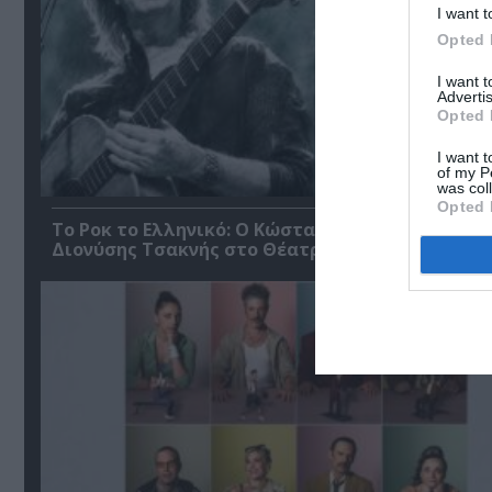
I want t
Opted 
I want 
Advertis
Opted 
I want t
of my P
was col
Opted 
Το Ροκ το Ελληνικό: Ο Κώστας Τουρνάς και ο
Διονύσης Τσακνής στο Θέατρο Άλσος ΔΕΗ