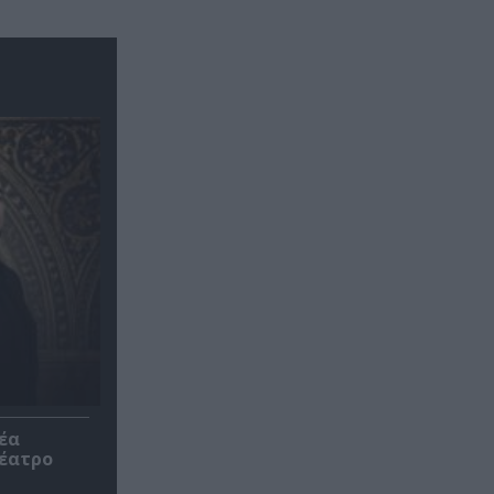
έα
θέατρο