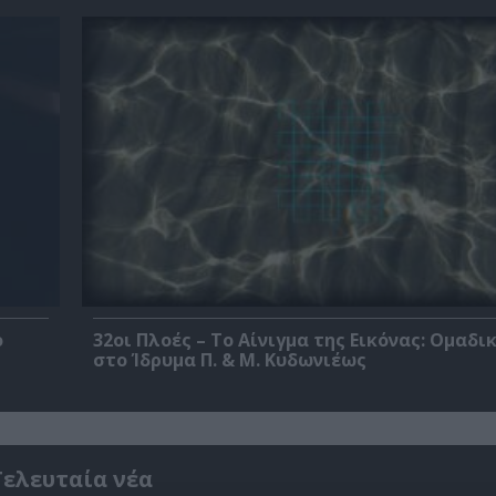
ο
32οι Πλοές – Το Αίνιγμα της Εικόνας: Ομαδι
στο Ίδρυμα Π. & Μ. Κυδωνιέως
Τελευταία νέα