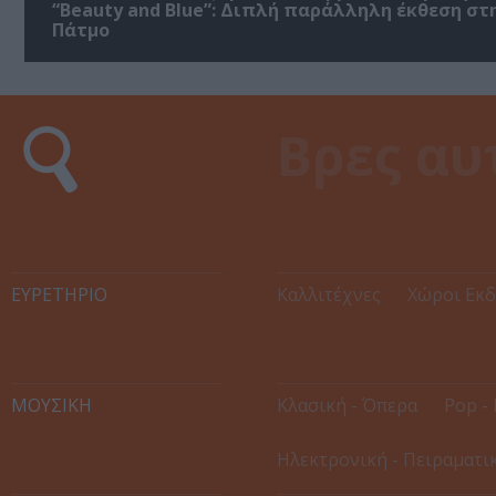
“Beauty and Blue”: Διπλή παράλληλη έκθεση στ
Πάτμο
ΕΥΡΕΤΉΡΙΟ
Καλλιτέχνες
Χώροι Εκ
ΜΟΥΣΙΚΗ
Κλασική - Όπερα
Pop - 
Ηλεκτρονική - Πειραματι