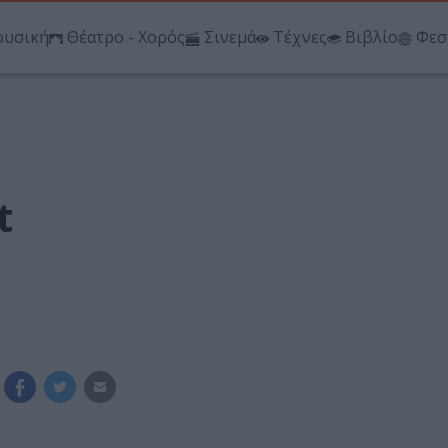
υσική
Θέατρο - Χορός
Σινεμά
Τέχνες
Βιβλίο
Φεσ
t