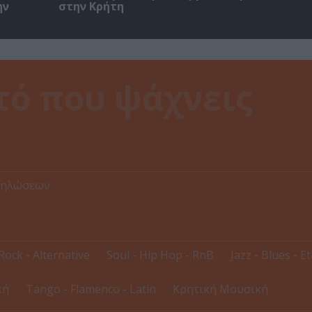
ην
στην Κρήτη
δηλώσεων
Rock - Alternative
Soul - Hip Hop - RnB
Jazz - Blues - E
κή
Tango - Flamenco - Latin
Κρητική Μουσική