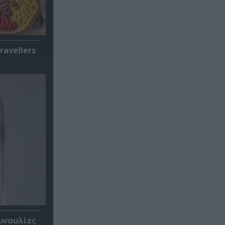
ravellers
υναυλίες