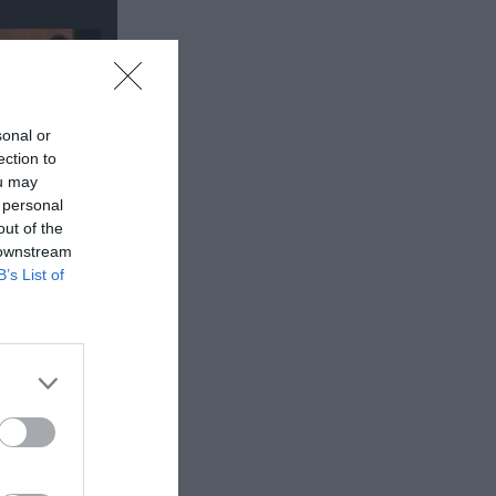
sonal or
ection to
ou may
 personal
out of the
 downstream
B’s List of
οορισμός
τε