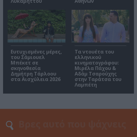
Λυκαβηττού
Αθηνών
Ευτυχισμένες μέρες,
Τα ντουέτα του
του Σάμιουελ
ελληνικού
Μπέκετ σε
κινηματογράφου:
σκηνοθεσία
Μιρέλα Πάχου &
Δημήτρη Τάρλοου
Αδάμ Τσαρούχης
στα Αισχύλεια 2026
στην Ταράτσα του
Λαμπέτη