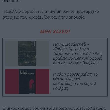
ονείρου…
Παράλληλα οριοθετεί τη μνήμη σαν το πρωταρχικό
στοιχείο που κρατάει ζωντανή την απουσία .
ΜΗΝ ΧΑΣΕΙΣ!
Γιανγκ Σιουάνγκ-τζι –
«Ταϊβάν: Ημερολόγιο
Ταξιδιού»: Το φετινό Διεθνές
Βραβείο Booker κυκλοφορεί
από τις εκδόσεις Βακχικόν
Η νύφη φόρεσε μαύρα: Το
νέο αστυνομικό
μυθιστόρημα του Κορνέλ
Γούλριτς
Ο μικρόκοσμος του σπιτιού πρωταγωνιστεί αλλά τώρα