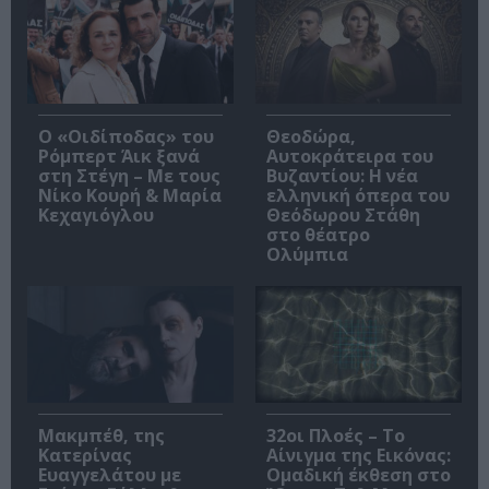
O «Οιδίποδας» του
Θεοδώρα,
Ρόμπερτ Άικ ξανά
Αυτοκράτειρα του
στη Στέγη – Με τους
Βυζαντίου: Η νέα
Νίκο Κουρή & Μαρία
ελληνική όπερα του
Κεχαγιόγλου
Θεόδωρου Στάθη
στο θέατρο
Ολύμπια
Μακμπέθ, της
32οι Πλοές – Το
Κατερίνας
Αίνιγμα της Εικόνας:
Ευαγγελάτου με
Ομαδική έκθεση στο