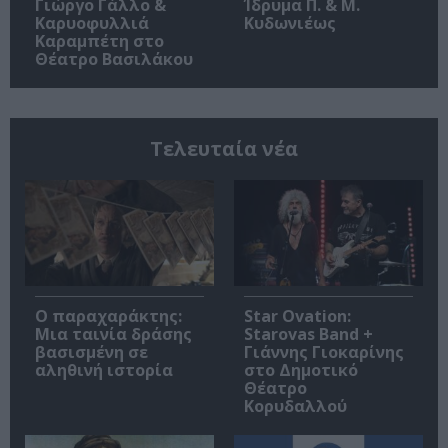
Γιώργο Γάλλο &
Ίδρυμα Π. & Μ.
Καρυοφυλλιά
Κυδωνιέως
Καραμπέτη στο
Θέατρο Βασιλάκου
Τελευταία νέα
Ο παραχαράκτης:
Star Ovation:
Μια ταινία δράσης
Starovas Band +
βασισμένη σε
Γιάννης Γιοκαρίνης
αληθινή ιστορία
στο Δημοτικό
Θέατρο
Κορυδαλλού