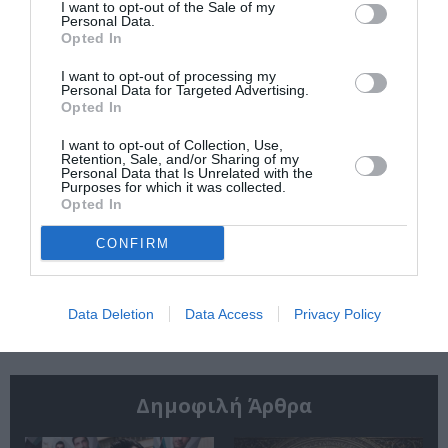
Αντόνιο Πόρτσια –
Φιλίπ Κολλέν – Ο
I want to opt-out of the Sale of my
Φωνές: Ένα βιβλίο
μπάρμαν του Ritz:
Personal Data.
ως εσωτερικός
Ένα κοινωνικό
Opted In
διάλογος
ιστορικό βιβλίο
I want to opt-out of processing my
Personal Data for Targeted Advertising.
Opted In
I want to opt-out of Collection, Use,
Retention, Sale, and/or Sharing of my
Personal Data that Is Unrelated with the
Purposes for which it was collected.
Opted In
Ελένη Μπουκαούρη
Γιώργος
– η Μαρία τα ήθελε
Χωματηνός –
CONFIRM
όλα: Ένα κοινωνικό
Βρίκελοι: Το νέο του
βιβλίο για γυναίκες
βιβλίο γεμάτο
μυστήριο
Data Deletion
Data Access
Privacy Policy
Δημοφιλή Άρθρα