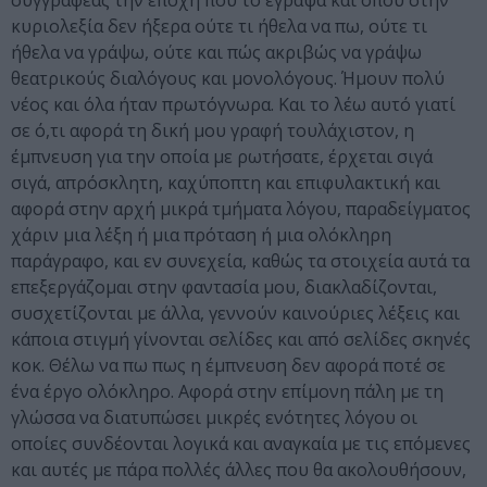
συγγραφέας την εποχή που το έγραψα και όπου στην
κυριολεξία δεν ήξερα ούτε τι ήθελα να πω, ούτε τι
ήθελα να γράψω, ούτε και πώς ακριβώς να γράψω
θεατρικούς διαλόγους και μονολόγους. Ήμουν πολύ
νέος και όλα ήταν πρωτόγνωρα. Και το λέω αυτό γιατί
σε ό,τι αφορά τη δική μου γραφή τουλάχιστον, η
έμπνευση για την οποία με ρωτήσατε, έρχεται σιγά
σιγά, απρόσκλητη, καχύποπτη και επιφυλακτική και
αφορά στην αρχή μικρά τμήματα λόγου, παραδείγματος
χάριν μια λέξη ή μια πρόταση ή μια ολόκληρη
παράγραφο, και εν συνεχεία, καθώς τα στοιχεία αυτά τα
επεξεργάζομαι στην φαντασία μου, διακλαδίζονται,
συσχετίζονται με άλλα, γεννούν καινούριες λέξεις και
κάποια στιγμή γίνονται σελίδες και από σελίδες σκηνές
κοκ. Θέλω να πω πως η έμπνευση δεν αφορά ποτέ σε
ένα έργο ολόκληρο. Αφορά στην επίμονη πάλη με τη
γλώσσα να διατυπώσει μικρές ενότητες λόγου οι
οποίες συνδέονται λογικά και αναγκαία με τις επόμενες
και αυτές με πάρα πολλές άλλες που θα ακολουθήσουν,