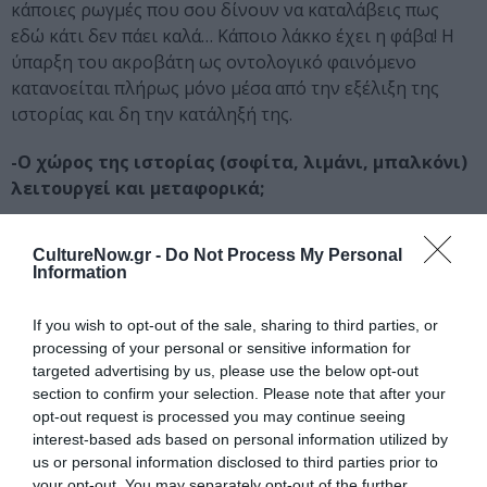
κάποιες ρωγμές που σου δίνουν να καταλάβεις πως
εδώ κάτι δεν πάει καλά… Κάποιο λάκκο έχει η φάβα! Η
ύπαρξη του ακροβάτη ως οντολογικό φαινόμενο
κατανοείται πλήρως μόνο μέσα από την εξέλιξη της
ιστορίας και δη την κατάληξή της.
-Ο χώρος της ιστορίας (σοφίτα, λιμάνι, μπαλκόνι)
λειτουργεί και μεταφορικά;
Νομίζω πως όλο το έργο τελικά λειτουργεί ως
CultureNow.gr -
Do Not Process My Personal
μεταφορά και σωστά επισημαίνετε τα στοιχεία που
Information
αναφέρατε – που δεν είναι και τα μόνα. Όμως ας
αφήσουμε κάτι και για τον θεατή, ας μην τα αναλύσουμε
If you wish to opt-out of the sale, sharing to third parties, or
εδώ όλα.
processing of your personal or sensitive information for
targeted advertising by us, please use the below opt-out
-Μετά τη βράβευση του έργου σας το 1987,
section to confirm your selection. Please note that after your
δεχτήκατε ένα τηλεφώνημα από τον Μάνο
opt-out request is processed you may continue seeing
Χατζιδάκι, ο οποίος σχολίασε θετικά τη γλώσσα
interest-based ads based on personal information utilized by
us or personal information disclosed to third parties prior to
του κειμένου. Τι θυμάστε από εκείνη την
your opt-out. You may separately opt-out of the further