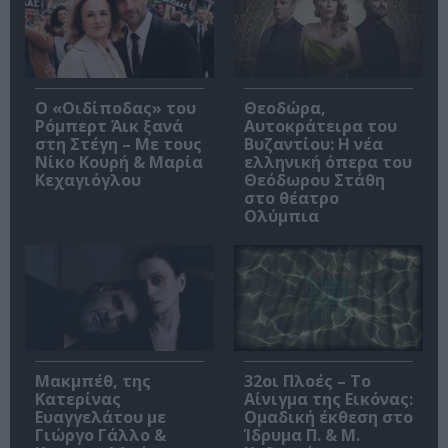
O «Οιδίποδας» του
Θεοδώρα,
Ρόμπερτ Άικ ξανά
Αυτοκράτειρα του
στη Στέγη – Με τους
Βυζαντίου: Η νέα
Νίκο Κουρή & Μαρία
ελληνική όπερα του
Κεχαγιόγλου
Θεόδωρου Στάθη
στο θέατρο
Ολύμπια
Μακμπέθ, της
32οι Πλοές – Το
Κατερίνας
Αίνιγμα της Εικόνας:
Ευαγγελάτου με
Ομαδική έκθεση στο
Γιώργο Γάλλο &
Ίδρυμα Π. & Μ.