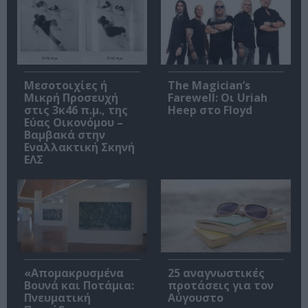
Μεσοτοιχίες ή
The Magician’s
Μικρή Προσευχή
Farewell: Οι Uriah
στις 3κ46 π.μ., της
Heep στο Floyd
Εύας Οικονόμου –
Βαμβακά στην
Εναλλακτική Σκηνή
ΕΛΣ
«Απομακρυσμένα
25 αναγνωστικές
Βουνά και Ποτάμια:
προτάσεις για τον
Πνευματική
Αύγουστο