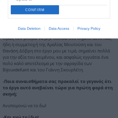
παρακολουθήσω πρόβες ή να συναντηθώ και να μιλήσω
με τους αξιολογότατους και πολύ αγαπητούς
CONFIRM
ηθοποιούς που συμμερίστηκαν το όραμα του
σκηνοθέτη και συμμετέχουν στο ανέβασμα του έργου
αν και φυσικά πολύ θα το ήθελα. Θα δω το αποτέλεσμα
Data Deletion
Data Access
Privacy Policy
της διαδικασίας ως ένας απλός θεατής στην πρεμιέρα.
Όμως δεν μπορώ να μην τονίσω στο σημείο αυτό πως
ήδη η συμμετοχή της Αμαλίας Μουτούση και του
Θανάση Δόβρη στο έργο μου με τιμά, σημαίνει πολλά
για την αξία του κειμένου, και ασφαλώς εγγυάται ένα
πολύ καλό αποτέλεσμα με την σφραγίδα των
ΒijouxdeKant και του Γιάννη Σκουρλέτη.
-Ποια συναισθήματα σας προκαλεί το γεγονός ότι
το έργο αυτό ανεβαίνει τώρα για πρώτη φορά στη
σκηνή;
Ανυπομονώ να το δω!
-Και εγώ το ίδιο!