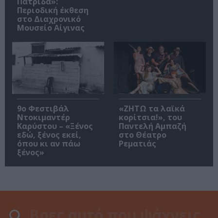
Πατρίδα»:
Περιοδική έκθεση
στο Διαχρονικό
Μουσείο Αίγινας
9ο Φεστιβάλ
«ΖΗΤΩ τα λαϊκά
Ντοκιμαντέρ
κορίτσια!», του
Καρύστου – «Ξένος
Παντελή Αμπαζή
εδώ, ξένος εκεί,
στο Θέατρο
όπου κι αν πάω
Ρεματιάς
ξένος»