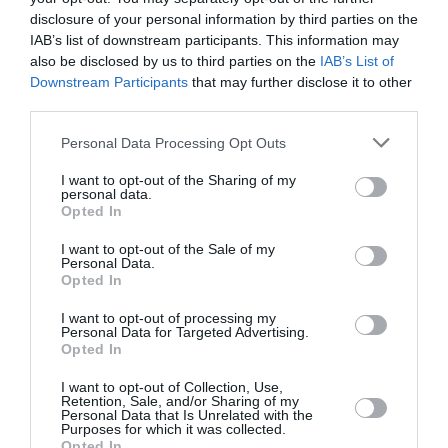
επικοινωνία;
disclosure of your personal information by third parties on the
IAB’s list of downstream participants. This information may
Μίλησα ήδη αρκετά για το τηλεφώνημα αυτό στο
also be disclosed by us to third parties on the
IAB’s List of
Σημείωμα του Συγγραφέα που παρέδωσα στον Γιάννη
Downstream Participants
that may further disclose it to other
Σκουρλέτη για την παράστασή του και δημοσιεύεται
third parties.
στον πρόλογο της έκδοσης του έργου μου από την
Εταιρεία Θεάτρου ΜΝΗΜΗ, που μόλις κυκλοφόρησε.
Personal Data Processing Opt Outs
Καθώς ο Μάνος Χατζιδάκις δεν βρίσκεται πια στη ζωή,
I want to opt-out of the Sharing of my
δεν θα ήθελα να αναφερθώ περισσότερο στο όνομά του
personal data.
Opted In
γιατί δεν θα ήθελα να σκεφθεί κάποιος πως
εκμεταλλεύομαι κάτι από την φήμη του…
I want to opt-out of the Sale of my
Personal Data.
Opted In
-Πώς ήταν αυτή η συνεργασία σας με τον
σκηνοθέτη Γιάννη Σκουρλέτη;
I want to opt-out of processing my
Personal Data for Targeted Advertising.
Opted In
Εξ αποστάσεως και μέσω τηλεφώνου ή μέιλς. Δεν ξέρω
αν γνωρίζετε πως ζω και δραστηριοποιούμαι
I want to opt-out of Collection, Use,
καλλιτεχνικά στα Χανιά τα τελευταία 25 χρόνια, πράγμα
Retention, Sale, and/or Sharing of my
Personal Data that Is Unrelated with the
που σημαίνει πως δεν είχα την δυνατότητα να
Purposes for which it was collected.
Opted In