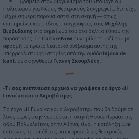
βραβείο στον διαγωνισμό του Υπουργείου
Πολιτισμού για Νέους Θεατρικούς Συγγραφείς, δεν είχε
μέχρι σήμερα παρουσιαστεί στη σκηνή — όπως
επισημαίνει και ο ίδιος ο συγγραφέας του,
Μιχάλης
Βιρβιδάκης
στο σημείωμά του στο δελτίο τύπου της
παράστασης. Το
CultureNow
συνομίλησε μαζί του με
αφορμή το πρώτο θεατρικό ανέβασμα αυτής της
υπερρεαλιστικής ιστορίας από την ομάδα
bijoux de
kant
, σε σκηνοθεσία
Γιάννη Σκουρλέτη.
***
-Τι σας ενέπνευσε αρχικά να γράψετε το έργο «Η
Γυναίκα και ο Ακροβάτης»;
Το έργο «Η Γυναίκα και ο Ακροβάτης» που θα δούμε σε
λίγες μέρες στην νεοσύστατη σκηνή Hoodartspace της
οδού Πολυκλείτου, στην Αθήνα, είναι η κατάληξη μιας
επίπονης προσπάθειας να εκφραστώ ως θεατρικός