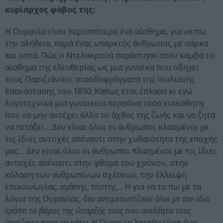
κυρίαρχος φόβος της;
Η Ουρανία είναι περισσότερο ένα αίσθημα, για να πω
την αλήθεια, παρά ένας υπαρκτός άνθρωπος με σάρκα
και οστά. Πώς ο Ντελακρουά παράστησε στον καμβά το
αίσθημα της ελευθερίας ως μια γυναίκα που οδηγεί
τους Παριζιάνους σταοδοφράγματα της Ιουλιανής
Επανάστασης του 1830; Κάπως έτσι έπλασα κι εγώ
λογοτεχνικά μια γυναικεία περσόνα τόσο ευαίσθητη
που να μην αντέχει άλλο το άχθος της ζωής και να ζητά
να πετάξει… Δεν είναι όλοι οι άνθρωποι πλασμένοι με
τις ίδιες αντοχές απέναντι στην χυδαιότητα της εποχής
μας… Δεν είναι όλοι οι άνθρωποι πλασμένοι με τις ίδιες
αντοχές απέναντι στην φθορά του χρόνου, στην
κόλαση των ανθρωπίνων σχέσεων, την έλλειψη
επικοινωνίας, αγάπης, πίστης… Ή για να το πω με τα
λόγια της Ουρανίας,
δεν αντιμετωπίζουν όλοι με τον ίδιο
τρόπο το βάρος της ύπαρξής τους που ανελέητα τους
σπρώχνει προς τα κάτω
. Η Ουρανία λοιπόν είναι ένα