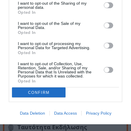
I want to opt-out of the Sharing of my
Συμπαράσταση στο Μεξικό, Μουσείο Βορρέ, Παιανία
personal data.
Opted In
Αττικής, 1986· Σύγχρονη Ελληνική Τέχνη, Σόφια, 1987·
Σύγχρονη Ελληνική Τέχνη, Μόσχα, 1988·
I want to opt-out of the Sale of my
Μεταπολίτευση, Φεστιβάλ Αθηνών και Επιδαύρου,
Personal Data.
Opted In
Αθήνα, 2024. Επιλεκτική βιβλιογραφία: Λεξικό των
Ελλήνων Ζωγράφων και Χαρακτών: Οι Έλληνες
I want to opt-out of processing my
Ζωγράφοι, τόμος 4ος, Εκδόσεις Μέλισσα, 1974· Λεξικό
Personal Data for Targeted Advertising.
Opted In
Ελλήνων Καλλιτεχνών: Ζωγράφοι, Γλύπτες, Χαράκτες,
16ος–20ός αιώνας, τόμος Γ’, Εκδόσεις Μέλισσα, 1997·
I want to opt-out of Collection, Use,
Retention, Sale, and/or Sharing of my
περιοδικό Ζυγός, τεύχος 33, Ιανουάριος –
Personal Data that Is Unrelated with the
Φεβρουάριος 1979. Τηλεοπτικές συνεντεύξεις:
Purposes for which it was collected.
Opted In
εκπομπή Εικόνες με τη Μαρία Καραβία (ΕΡΤ, 1979) και
εκπομπή Έχει Γούστο (ΕΡΤ, 2004).
CONFIRM
Κεντρική φωτογραφία θέματος: Φωνές στην ερημιά, 2015,
ξύλο, ακρυλικά, 30x50x8 cm
Data Deletion
Data Access
Privacy Policy
Ταυτότητα Εκδήλωσης