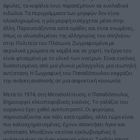
άφυλες, τα κεφάλια τους παραπέμπουν σε κυκλαδικά
ειδώλια. Τα περιγράμματα των μορφών δεν είναι
ολοκληρωμένα, η μία μορφή εισέρχεται μέσα στην
άλλη. Παρουσιάζονται κατά ομάδες και είναι ενωμένες,
όπως οι αλυσοδεμένοι της αλληγορίας του σπηλαίου
στην Πολιτεία του Πλάτωνα. Ζωγραφισμένα με
ακρυλικά χρώματα σε καμβά και σε χαρτί, τα έργα του
είναι φτιαγμένα με το υλικό των ονείρων. Είναι εικόνες
διαποτισμένες από μια γλυκιά μελαγχολία, μια σιωπηλή
αντίσταση. Η ζωγραφική του Παπαδόπουλου εκφράζει
την ανάγκη αναπνοής σε μια ασφυκτική κοινωνία.
Μετά το 1974, στη Μεταπολίτευση, ο Παπαδόπουλος
δημιουργεί κλειστοφοβικές εικόνες. Το γαλάζιο του
ουρανού έχει χαθεί ανεπιστρεπτί. Οι φιγούρες
παρουσιάζονται και πάλι κατά ομάδες, αλλά τώρα είναι
πιο καλοσχηματισμένες, έχουν αποκτήσει όγκο και
υπόσταση. Μοιάζουν να είναι εγκλωβισμένες ή
φυλακισμένες σε έναν καφκικό κόσμο. Σχεδόν πάντα