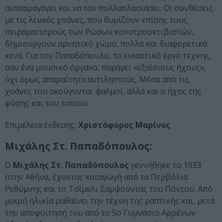
αναπαραγάγει και να τον πολλαπλασιάσει. Οι συνθέσεις
με τις λευκές χοάνες, που θυμίζουν επίσης τους
πειραματισμούς των Ρώσων κονστρουκτιβιστών,
δημιουργούν αρνητικό χώρο, πολλά και διαφορετικά
κενά. Για τον Παπαδόπουλο, το εικαστικό έργο τέχνης,
σαν ένα μουσικό όργανο, παράγει «εξαίσιους ήχους»,
όχι όμως απαραίτητα αντιληπτούς. Μέσα από τις
χοάνες του ακούγονται ψαλμοί, αλλά και ο ήχος της
φύσης και του τοπίου.
Επιμέλεια έκθεσης:
Χριστόφορος Μαρίνος
Μιχάλης Στ. Παπαδόπουλος:
Ο
Μιχάλης Στ. Παπαδόπουλος
γεννήθηκε το 1933
στην Αθήνα, έχοντας καταγωγή από τα Περβόλια
Ρεθύμνης και το Τσίμελι Σαμψούντας του Πόντου. Από
μικρή ηλικία μαθαίνει την τέχνη της ραπτικής και, μετά
την αποφοίτησή του από το 5ο Γυμνάσιο Αρρένων