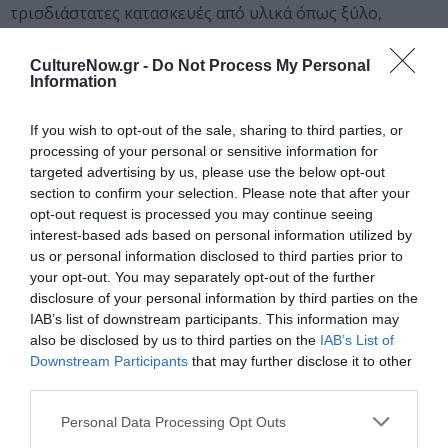
τρισδιάστατες κατασκευές από υλικά όπως ξύλο,
λαμαρίνα, σύρμα και χαρτόνι, σε συνδυασμό με
ζωγραφική, οι οποίες θα αποτελέσουν τον κυριότερο
CultureNow.gr -
Do Not Process My Personal
Information
όγκο του έργου του τις επόμενες δεκαετίες έως και
σήμερα. Τον Ιούλιο του 2018, η κατοικία του και το
If you wish to opt-out of the sale, sharing to third parties, or
εργαστήριό του στον Νέο Βουτζά υπέστησαν ολοσχερή
processing of your personal or sensitive information for
καταστροφή από την πυρκαγιά που έπληξε το Μάτι.
targeted advertising by us, please use the below opt-out
Μεγάλος αριθμός έργων του καταστράφηκε και αρκετά
section to confirm your selection. Please note that after your
υπέστησαν ζημιές. Συνεχίζει να εργάζεται και να ζει
opt-out request is processed you may continue seeing
στην Αθήνα. Από το 1973 είναι μέλος του Καλλιτεχνικού
interest-based ads based on personal information utilized by
Επιμελητηρίου της Ελλάδας. Έργα του βρίσκονται σε
us or personal information disclosed to third parties prior to
ιδιωτικές συλλογές, όπως επίσης και στη συλλογή του
your opt-out. You may separately opt-out of the further
disclosure of your personal information by third parties on the
ΜΙΕΤ. Έχει πραγματοποιήσει πέντε ατομικές εκθέσεις:
IAB’s list of downstream participants. This information may
Γκαλερί «Νέες Μορφές», Αθήνα, 1974· Γκαλερί
also be disclosed by us to third parties on the
IAB’s List of
Κρεωνίδης, Αθήνα, 1979· Yiayiannos – Titanium Gallery,
Downstream Participants
that may further disclose it to other
Αθήνα, 1998· Yiayiannos – Titanium Gallery, Αθήνα, 2004·
third parties.
Πολιτιστικό Κέντρο «Μελίνα» Δήμου Αθηναίων, Αθήνα,
2025. Έχει συμμετάσχει σε πέντε πανελλήνιες εκθέσεις
Personal Data Processing Opt Outs
(1965, 1967, 1971, 1973 και 1975) και στις εξής ομαδικές: