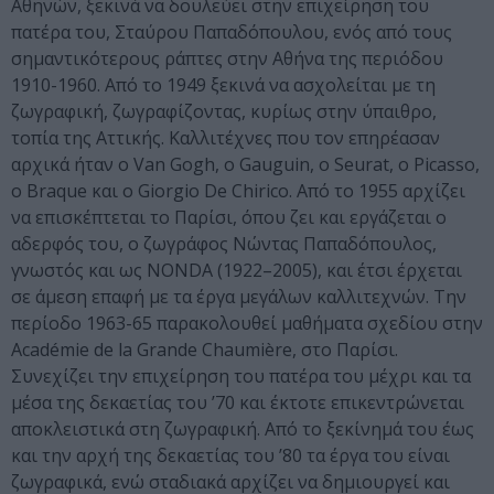
Αθηνών, ξεκινά να δουλεύει στην επιχείρηση του
πατέρα του, Σταύρου Παπαδόπουλου, ενός από τους
σημαντικότερους ράπτες στην Αθήνα της περιόδου
1910-1960. Από το 1949 ξεκινά να ασχολείται με τη
ζωγραφική, ζωγραφίζοντας, κυρίως στην ύπαιθρο,
τοπία της Αττικής. Καλλιτέχνες που τον επηρέασαν
αρχικά ήταν ο Van Gogh, ο Gauguin, ο Seurat, ο Picasso,
ο Braque και ο Giorgio De Chirico. Από το 1955 αρχίζει
να επισκέπτεται το Παρίσι, όπου ζει και εργάζεται ο
αδερφός του, ο ζωγράφος Νώντας Παπαδόπουλος,
γνωστός και ως NONDA (1922–2005), και έτσι έρχεται
σε άμεση επαφή με τα έργα μεγάλων καλλιτεχνών. Την
περίοδο 1963-65 παρακολουθεί μαθήματα σχεδίου στην
Académie de la Grande Chaumière, στο Παρίσι.
Συνεχίζει την επιχείρηση του πατέρα του μέχρι και τα
μέσα της δεκαετίας του ’70 και έκτοτε επικεντρώνεται
αποκλειστικά στη ζωγραφική. Από το ξεκίνημά του έως
και την αρχή της δεκαετίας του ’80 τα έργα του είναι
ζωγραφικά, ενώ σταδιακά αρχίζει να δημιουργεί και