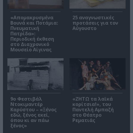
«Απομακρυσμένα
25 αναγνωστικές
Βουνά και Ποτάμια:
προτάσεις για τον
Πνευματική
Αύγουστο
Πατρίδα»:
Περιοδική έκθεση
στο Διαχρονικό
Μουσείο Αίγινας
9ο Φεστιβάλ
«ΖΗΤΩ τα λαϊκά
Ντοκιμαντέρ
κορίτσια!», του
Καρύστου – «Ξένος
Παντελή Αμπαζή
εδώ, ξένος εκεί,
στο Θέατρο
όπου κι αν πάω
Ρεματιάς
ξένος»