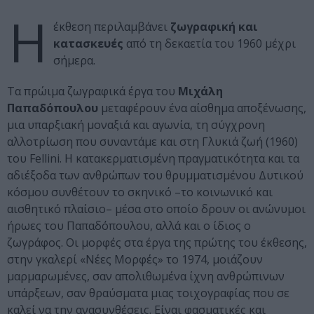
Η
έκθεση περιλαμβάνει
ζωγραφική και
κατασκευές
από τη δεκαετία του 1960 μέχρι
σήμερα.
Τα πρώιμα ζωγραφικά έργα του
Μιχάλη
Παπαδόπουλου
μεταφέρουν ένα αίσθημα αποξένωσης,
μια υπαρξιακή μοναξιά και αγωνία, τη σύγχρονη
αλλοτρίωση που συναντάμε και στη Γλυκιά ζωή (1960)
του Fellini. Η κατακερματισμένη πραγματικότητα και τα
αδιέξοδα των ανθρώπων του θρυμματισμένου Δυτικού
κόσμου συνθέτουν το σκηνικό –το κοινωνικό και
αισθητικό πλαίσιο– μέσα στο οποίο δρουν οι ανώνυμοι
ήρωες του Παπαδόπουλου, αλλά και ο ίδιος ο
ζωγράφος. Οι μορφές στα έργα της πρώτης του έκθεσης,
στην γκαλερί «Νέες Μορφές» το 1974, μοιάζουν
μαρμαρωμένες, σαν απολιθωμένα ίχνη ανθρώπινων
υπάρξεων, σαν θραύσματα μιας τοιχογραφίας που σε
καλεί να την ανασυνθέσεις. Είναι φασματικές και