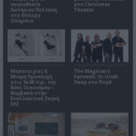
σκηνοθεσία
στο Christmas
Αστέριου Πελτέκη
Theater
στο Θέατρο
Ολύμπια
Μεσοτοιχίες ή
The Magician’s
Μικρή Προσευχή
Farewell: Οι Uriah
στις 3κ46 π.μ., της
Heep στο Floyd
Εύας Οικονόμου –
Βαμβακά στην
Εναλλακτική Σκηνή
ΕΛΣ