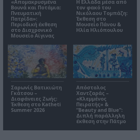
«Απομακρυσμένα
Η Ελλάδα μέσα από
Βουνά και Ποτάμια:
τον φακό του
Πνευματική
Νικόλαου Τομπάζη:
Πατρίδα»:
Έκθεση στο
Περιοδική έκθεση
Μουσείο Πάνου &
στο Διαχρονικό
Ηλία Ηλιόπουλου
Μουσείο Αίγινας
Σαρωνίς Βατικιώτη
Απόστολος
Γκάτσου –
Χαντζαράς –
Διαφάνειες Ζωής:
«Κλεμμένος
Έκθεση στο Katheti
Πειρατής» &
Summer 2026
“Beauty and Blue”:
Διπλή παράλληλη
έκθεση στην Πάτμο