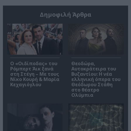
Δημοφιλή Άρθρα
O «Οιδίποδας» του
Θεοδώρα,
Ρόμπερτ Άικ ξανά
Αυτοκράτειρα του
στη Στέγη – Με τους
Βυζαντίου: Η νέα
Νίκο Κουρή & Μαρία
ελληνική όπερα του
Κεχαγιόγλου
Θεόδωρου Στάθη
στο θέατρο
Ολύμπια