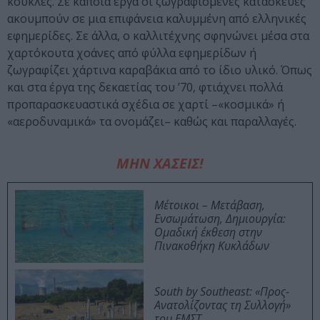
κούκλες. Σε κάποια έργα οι ζωγραφισμένες κατασκευές
ακουμπούν σε μια επιφάνεια καλυμμένη από ελληνικές
εφημερίδες. Σε άλλα, ο καλλιτέχνης σφηνώνει μέσα στα
χαρτόκουτα χοάνες από φύλλα εφημερίδων ή
ζωγραφίζει χάρτινα καραβάκια από το ίδιο υλικό. Όπως
και στα έργα της δεκαετίας του ’70, φτιάχνει πολλά
προπαρασκευαστικά σχέδια σε χαρτί –«κοσμικά» ή
«αεροδυναμικά» τα ονομάζει– καθώς και παραλλαγές.
ΜΗΝ ΧΑΣΕΙΣ!
Μέτοικοι – Μετάβαση,
Ενσωμάτωση, Δημιουργία:
Ομαδική έκθεση στην
Πινακοθήκη Κυκλάδων
South by Southeast: «Προς-
Ανατολίζοντας τη Συλλογή»
του ΕΜΣΤ