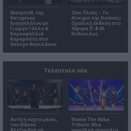
Μακμπέθ, της
32οι Πλοές – Το
Κατερίνας
Αίνιγμα της Εικόνας:
Ευαγγελάτου με
Ομαδική έκθεση στο
Γιώργο Γάλλο &
Ίδρυμα Π. & Μ.
Καρυοφυλλιά
Κυδωνιέως
Καραμπέτη στο
Θέατρο Βασιλάκου
Τελευταία νέα
Αυτή η νύχτα μένει,
Mania The Abba
του Θάνου
Tribute: Μια
Αλεξανδρή σε
μοναδική συναυλία