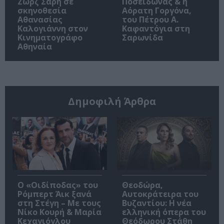
Ζωρζ Σαρή σε
Ποσειδώνας & η
σκηνοθεσία
Αόρατη Γοργόνα,
Αθανασίας
του Πέτρου Α.
Καλογιάννη στον
Καφαντόγια στη
Κινηματογράφο
Σαρωνίδα
Αθηναία
Δημοφιλή Άρθρα
O «Οιδίποδας» του
Θεοδώρα,
Ρόμπερτ Άικ ξανά
Αυτοκράτειρα του
στη Στέγη – Με τους
Βυζαντίου: Η νέα
Νίκο Κουρή & Μαρία
ελληνική όπερα του
Κεχαγιόγλου
Θεόδωρου Στάθη