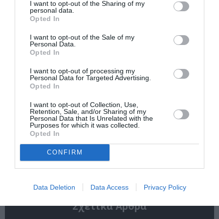
I want to opt-out of the Sharing of my
personal data.
ΔΡΑΣΤΗΡΙΟΤΗΤΕΣ ΓΙΑ ΠΑΙΔΙΑ
ΕΚΠΑΙΔΕΥΤΙΚΑ ΠΡΟΓΡΑΜΜΑΤΑ
Opted In
ΠΑΣΧΑΛΙΝΕΣ ΕΚΔΗΛΩΣΕΙΣ
I want to opt-out of the Sale of my
Personal Data.
Opted In
Newsletter
I want to opt-out of processing my
Κάθε βδομάδα στο e-mail σας τα τελευταία νέα για
Personal Data for Targeted Advertising.
την Τέχνη και τον Πολιτισμό!
Opted In
I want to opt-out of Collection, Use,
Retention, Sale, and/or Sharing of my
Personal Data that Is Unrelated with the
Purposes for which it was collected.
Opted In
Ακολουθήστε το Culturenow.gr
CONFIRM
Data Deletion
Data Access
Privacy Policy
Σχετικά Άρθρα