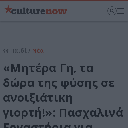
Παιδί /
Νέα
«Μητέρα Γη, τα
δώρα της φύσης σε
ανοιξιάτικη
γιορτή!»: Πασχαλινά
Εργαστήρια για