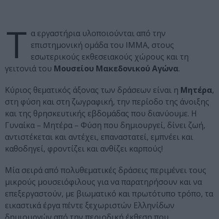
Τ
α εργαστήρια υλοποιούνται από την
επιστημονική ομάδα του ΙΜΜΑ, στους
εσωτερικούς εκθεσειακούς χώρους και τη
γειτονιά του
Μουσείου Μακεδονικού Αγώνα
.
Κύριος θεματικός άξονας των δράσεων είναι η
Μητέρα
,
στη φύση και στη ζωγραφική, την περίοδο της άνοιξης
και της θρησκευτικής εβδομάδας που διανύουμε. Η
Γυναίκα – Μητέρα – Φύση που δημιουργεί, δίνει ζωή,
αντιστέκεται και αντέχει, επαναστατεί, εμπνέει και
καθοδηγεί, φροντίζει και ανθίζει καρπούς!
Μία σειρά από πολυθεματικές δράσεις περιμένει τους
μικρούς μουσειόφιλους για να παρατηρήσουν και να
επεξεργαστούν, με βιωματικό και πρωτότυπο τρόπο, τα
εικαστικά έργα πέντε ξεχωριστών Ελληνίδων
δημιουργών από την περιοδική έκθεση που