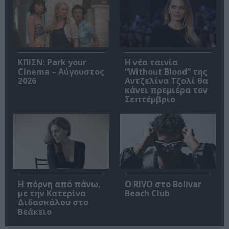
ΚΠΙΣΝ: Park your
Η νέα ταινία
Cinema – Αύγουστος
“Without Blood” της
2026
Αντζελίνα Τζολί θα
κάνει πρεμιέρα τον
Σεπτέμβριο
Η πόρνη από πάνω,
Ο RIVO στο Bolivar
με την Κατερίνα
Beach Club
Διδασκάλου στο
Βεάκειο