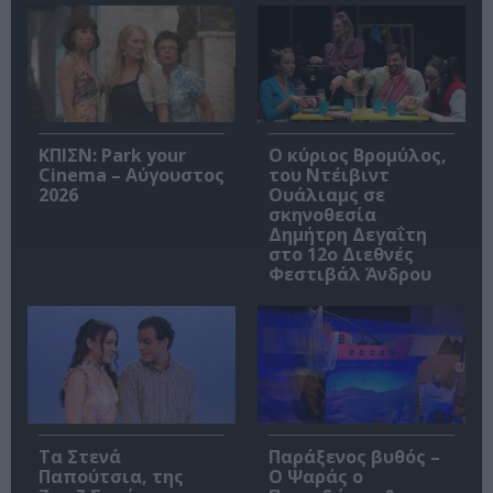
ΚΠΙΣΝ: Park your
O κύριος Βρομύλος,
Cinema – Αύγουστος
του Ντέιβιντ
2026
Ουάλιαμς σε
σκηνοθεσία
Δημήτρη Δεγαΐτη
στο 12ο Διεθνές
Φεστιβάλ Άνδρου
Τα Στενά
Παράξενος βυθός –
Παπούτσια, της
Ο Ψαράς ο