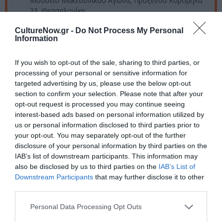
Μουσείο Μακεδονικού Αγώνα, Προξένου Κορομηλά
23, Θεσσαλονίκη
Eισιτήρια:
CultureNow.gr -
Do Not Process My Personal
Information
15 ευρώ/ημέρα το άτομο, 40 ευρώ το άτομο (οι 3
ημέρες) για αδέρφια και παρέες φίλων
If you wish to opt-out of the sale, sharing to third parties, or
processing of your personal or sensitive information for
Πληροφορίες / Κρατήσεις:
targeted advertising by us, please use the below opt-out
section to confirm your selection. Please note that after your
Τηλ: 2310 229 778 |
imma.edu.gr
opt-out request is processed you may continue seeing
interest-based ads based on personal information utilized by
Ακολουθήστε το Culturenow.gr στο
Google News
και
us or personal information disclosed to third parties prior to
μάθετε πρώτοι όλες τις ειδήσεις
your opt-out. You may separately opt-out of the further
disclosure of your personal information by third parties on the
IAB’s list of downstream participants. This information may
Δείτε όλα τα
τελευταία νέα
για την Τέχνη και τον
also be disclosed by us to third parties on the
IAB’s List of
Πολιτισμό στο
Culturenow.gr
Downstream Participants
that may further disclose it to other
third parties.
Νέοι Διαγωνισμοί
❯
Personal Data Processing Opt Outs
Tags