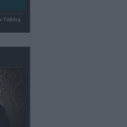
ν Τσβάιχ