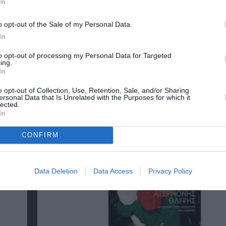
In
o opt-out of the Sale of my Personal Data.
In
νη και τον Πολιτισμό!
to opt-out of processing my Personal Data for Targeted
ing.
In
λουθήστε το Culturenow.gr
o opt-out of Collection, Use, Retention, Sale, and/or Sharing
ersonal Data that Is Unrelated with the Purposes for which it
lected.
In
CONFIRM
χετικά Άρθρα
Data Deletion
Data Access
Privacy Policy