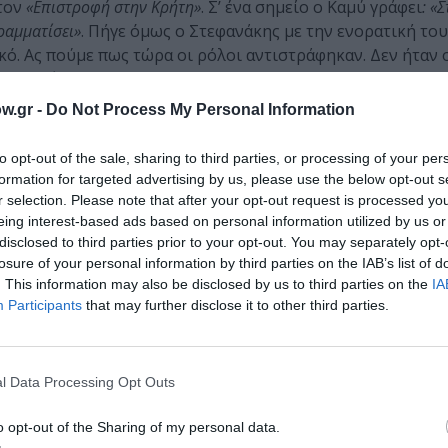
 τον
«Επιστροφή στην Κρήτη»
. Σ’ ένα σημείο ο Καμύ γράφει
: «Σ
ραμματίσει»
. Πήγε όμως ο Στεφανάκης με την ενορατική το
ό. Ας πούμε πως τώρα οι ρόλοι αντιστράφηκαν. Δεν ήταν 
τον
«Πρώτο Άνθρωπο».
Ήταν ο Στεφανάκης που πήγε πίσω στο
αφορές του Καμύ στη Μεσόγειο, την Ευρώπη, το καλοκαίρι,
w.gr -
Do Not Process My Personal Information
to opt-out of the sale, sharing to third parties, or processing of your per
νιστές που δοκιμάζονται από τα μεγάλα γεγονότα της ιστορίας
formation for targeted advertising by us, please use the below opt-out s
ς
r selection. Please note that after your opt-out request is processed y
eing interest-based ads based on personal information utilized by us or
μάθετε πρώτοι όλες τις ειδήσεις
disclosed to third parties prior to your opt-out. You may separately opt-
losure of your personal information by third parties on the IAB’s list of
. This information may also be disclosed by us to third parties on the
IA
ολιτισμό στο
Culturenow.gr
Participants
that may further disclose it to other third parties.
r
Δες
l Data Processing Opt Outs
o opt-out of the Sharing of my personal data.
ΤΑΙΧΜΙΟ
ΕΛΛΗΝΕΣ ΣΥΓΓΡΑΦΕΙΣ
ΞΕΝΟΙ ΣΥΓΓΡΑΦΕΙΣ
ΠΕΖ