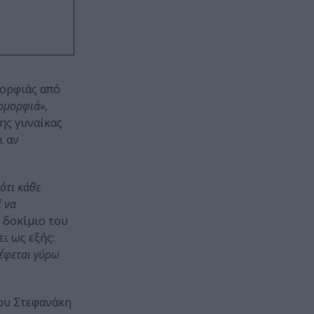
μορφιάς από
 ομορφιά»
,
ης γυναίκας
ι αν
 ότι κάθε
έ να
 δοκίμιο του
ι ως εξής:
ρέφεται γύρω
ου Στεφανάκη