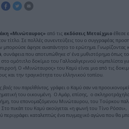
νάκη «Μινώταυρος»
από τις
εκδόσεις Μεταίχμιο
έθεσε 
τον τίτλο. Σε πολλές συνεντεύξεις του ο συγγραφέας προσ
δεν μπορούσε άφησε αναπάντητο το ερώτημα. Γνωρίζοντας κ
ύ
, συνάφεια που αποτυπώθηκε σ’ ένα μυθιστόρημα όπως το
ω στο ομότιτλο δοκίμιο του Γαλλοαλγερινού νομπελίστα γι
επιρροή. Ο «Μινώταυρος» του Καμύ είναι μια από τις δοκιμ
θους και την τραγικότητα του ελληνικού τοπίου.
ις βοές του παρελθόντος,
γράφει ο Καμύ σαν να προοικονομε
ματική του οικουμένη. Ο Αμάρ, επίσης, ο σκληροτράχηλ
αήμη, του επονομαζόμενου Μινώταυρου, του Τούρκου παλ
. Στο πικάπ του Καμύ ακούγεται «η φωνή του Τίνο Ρόσσι»,
ύ περιγράφει καταλεπτώς ένα πυγμαχικό αγώνα που θα μπ
.