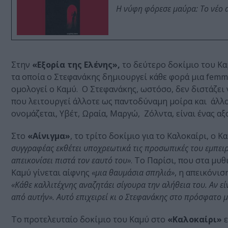
Η νύφη φόρεσε μαύρα: Το νέο 
Στην
«Εξορία της Ελένης»,
το δεύτερο δοκίμιο του Καμ
τα οποία ο Στεφανάκης δημιουργεί κάθε φορά μια femme
ομολογεί ο Καμύ. Ο Στεφανάκης, ωστόσο, δεν διστάζει
που λειτουργεί άλλοτε ως παντοδύναμη μοίρα και άλλο
ονομάζεται, Υβέτ, Ωραία, Μαργώ, Ζόλντα, είναι ένας α
Στο
«Αίνιγμα»
, το τρίτο δοκίμιο για το Καλοκαίρι, ο 
συγγραφέας εκθέτει υποχρεωτικά τις προσωπικές του εμπειρ
απεικονίσει πιστά τον εαυτό του»
. Το Παρίσι, που στα μυ
Καμύ γίνεται αίφνης
«μια θαυμάσια σπηλιά»
, η απεικόνισ
«Κάθε καλλιτέχνης αναζητάει σίγουρα την αλήθεια του. Αν ε
από αυτήν». Αυτό επιχειρεί κι ο Στεφανάκης στο πρόσφατο 
Το προτελευταίο δοκίμιο του Καμύ στο
«Καλοκαίρι»
ε