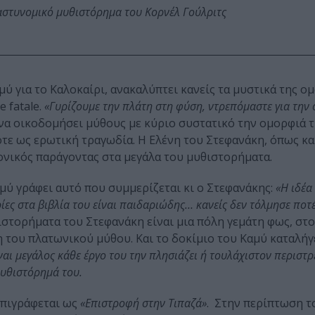
αστυνομικό μυθιστόρημα του Κορνέλ Γούλριτς
ύ για το Καλοκαίρι, ανακαλύπτει κανείς τα μυστικά της ο
 fatale.
«Γυρίζουμε την πλάτη στη φύση, ντρεπόμαστε για την
 να οικοδομήσει μύθους με κύριο συστατικό την ομορφιά τ
τε ως ερωτική τραγωδία. Η Ελένη του Στεφανάκη, όπως κα
ξονικός παράγοντας στα μεγάλα του μυθιστορήματα.
Καμύ γράφει αυτό που συμμερίζεται κι ο Στεφανάκης:
«Η ιδέα
ίες στα βιβλία του είναι παιδαριώδης… κανείς δεν τόλμησε ποτ
θιστορήματα του Στεφανάκη είναι μια πόλη γεμάτη φως, στο
η του πλατωνικού μύθου. Και το δοκίμιο του Καμύ καταλήγε
ίναι μεγάλος κάθε έργο του την πλησιάζει ή τουλάχιστον περιστ
μυθιστόρημά του.
πιγράφεται ως
«Επιστροφή στην Τιπαζά»
. Στην περίπτωση τ