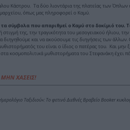
λου Κάστρου. Τα δύο λιοντάρια της πλατείας των Όπλων ε
ημαρχείου, όπως μας πληροφορεί ο Καμύ.
 τα σύμβολα που απαριθμεί ο Καμύ στο δοκίμιό του. Τ
ή στιγμή της, την τραγικότητα του μεσογειακού ήλιου, την
να διηγηθούμε και να ακούσουμε τις διηγήσεις των άλλων.
υθιστορήματός του είναι ο ίδιος ο πατέρας του. Και μην 
 στα κοσμοπολιτικά μυθιστορήματα του Στεφανάκη έχει π
ΜΗΝ ΧΑΣΕΙΣ!
: Ημερολόγιο Ταξιδιού»: Το φετινό Διεθνές Βραβείο Booker κυκλ