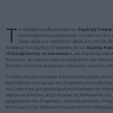
Τ
ο πρόσφατο μυθιστόρημα του
Δημήτρη Στεφα
ένα αίνιγμα στους αναγνώστες του από τον ίδιο 
λύσει αλλά είτε επειδή δεν ήθελε είτε επειδή 
συνάφεια του Δημήτρη Στεφανάκη με τον
Αλμπέρ Καμ
«Συλλαβίζοντας το καλοκαίρι»
, και πέφτοντας πάν
Καλοκαίρι, δεν μπορεί παρά να υποψιαστεί μια κάποια 
βινιέτες του για το μεσογειακό καλοκαίρι, για τους μύ
Οι πόλεις που μας προσφέρει η Ευρώπη είναι γεμάτες από τ
περιπλάνηση των ηρώων του Στεφανάκη στη μυθιστορη
του Οράν είναι μια προδρομική αντανάκλαση του Μπρ
παρέμεινε ανίκητος μέχρι τη μέρα της δολοφονίας του
γραμμόφωνο του Στεφανάκη «κλασική μουσική». Ο Καμ
αντιστοιχεί στην παλαιστική προϊστορία του Μπραήμη