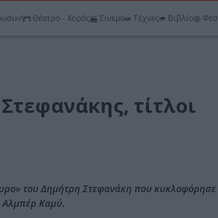
υσική
Θέατρο - Χορός
Σινεμά
Τέχνες
Βιβλίο
Φεσ
Στεφανάκης, τίτλοι
ταυρο» του Δημήτρη Στεφανάκη που κυκλοφόρησ
υ Αλμπέρ Καμύ.