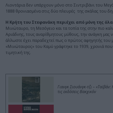
Λιοντάρια δεν υπάρχουν μόνο στο Σιντριβάνι του Μεγά
1888 θρονιασμένα στις δύο πλευρές της σκάλας του δ
Η Κρήτη του Στεφανάκη περιέχει από μόνη της όλα
Μινώταυρο, τη Μεσόγειο και τα τοπία της στην πιο καλ
Αριάδνης, τους αναρίθμητους μύθους, την ανάγκη μας 
άλλωστε έχει παραδεχτεί πως ο πρώτος αφηγητής του μ
«Μινώταυρος» του Καμύ γράφτηκε το 1939, χρονιά που
τιμητική της.
Γιανγκ Σιουάνγκ-τζι – «Ταϊβάν
τις εκδόσεις Βακχικόν