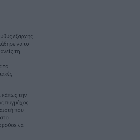
ευθύς εξαρχής
πάθησε να το
ανείς τη
α το
ιακές
ί κάπως την
ος πυγμάχος
αιστή που
 στο
ορούσε να