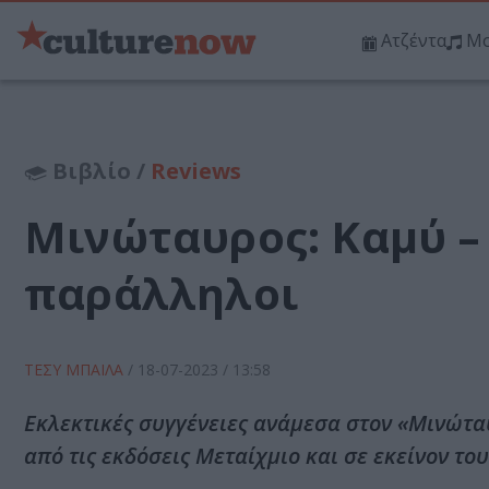
Ατζέντα
Μο
Βιβλίο /
Reviews
Μινώταυρος: Καμύ – 
παράλληλοι
ΤΕΣΥ ΜΠΑΙΛΑ
/
18-07-2023
/ 13:58
Εκλεκτικές συγγένειες ανάμεσα στον «Μινώ
από τις εκδόσεις Μεταίχμιο και σε εκείνον το