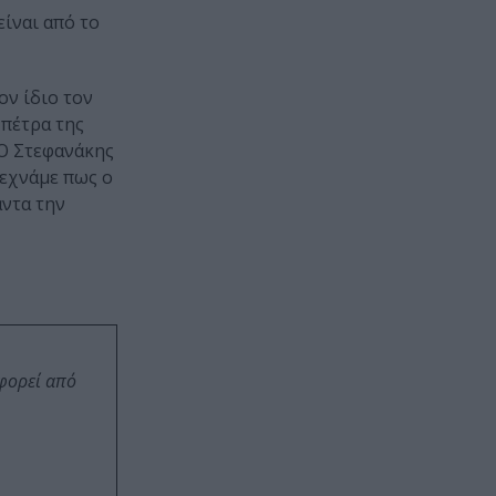
ίναι από το
ον ίδιο τον
 πέτρα της
 Ο Στεφανάκης
ξεχνάμε πως ο
άντα την
οφορεί από