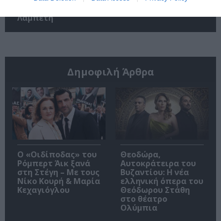
στην Ταράτσα του
Λαμπέτη
Δημοφιλή Άρθρα
O «Οιδίποδας» του
Θεοδώρα,
Ρόμπερτ Άικ ξανά
Αυτοκράτειρα του
στη Στέγη – Με τους
Βυζαντίου: Η νέα
Νίκο Κουρή & Μαρία
ελληνική όπερα του
Κεχαγιόγλου
Θεόδωρου Στάθη
στο θέατρο
Ολύμπια