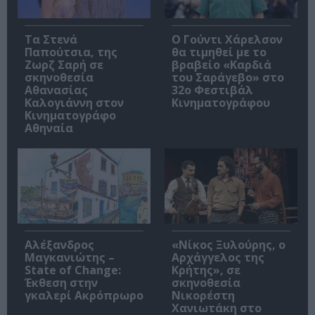
Τα Στενά
Ο Γούντι Χάρελσον
Παπούτσια, της
θα τιμηθεί με το
Ζωρζ Σαρή σε
βραβείο «Καρδιά
σκηνοθεσία
του Σαράγεβο» στο
Αθανασίας
32ο Φεστιβάλ
Καλογιάννη στον
Κινηματογράφου
Κινηματογράφο
Αθηναία
Αλέξανδρος
«Νίκος Ξυλούρης, ο
Μαγκανιώτης –
Αρχάγγελος της
State of Change:
Κρήτης», σε
Έκθεση στην
σκηνοθεσία
γκαλερί Ακρόπρωρο
Νικορέστη
Χανιωτάκη στο