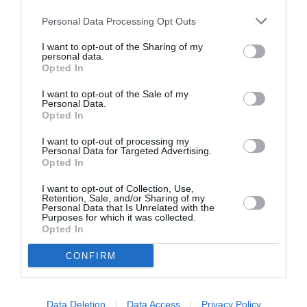
Personal Data Processing Opt Outs
I want to opt-out of the Sharing of my
personal data.
Opted In
Star Ovation:
Το “The Beatles
Starovas Band +
Symphonic Fantasy”
I want to opt-out of the Sale of my
Personal Data.
Γιάννης Γιοκαρίνης
έρχεται στην
Opted In
στο Δημοτικό
Ελλάδα με την
Θέατρο
Κρατική Ορχήστρα
I want to opt-out of processing my
Κορυδαλλού
Αθηνών
Personal Data for Targeted Advertising.
Opted In
I want to opt-out of Collection, Use,
Retention, Sale, and/or Sharing of my
Personal Data that Is Unrelated with the
Purposes for which it was collected.
Opted In
Τα ντουέτα του
Ο Σπύρος
CONFIRM
ελληνικού
Γραμμένος για μια
κινηματογράφου:
συναυλία με
Μιρέλα Πάχου &
ανατροπές στην
Data Deletion
Data Access
Privacy Policy
Αδάμ Τσαρούχης
Τεχνόπολη