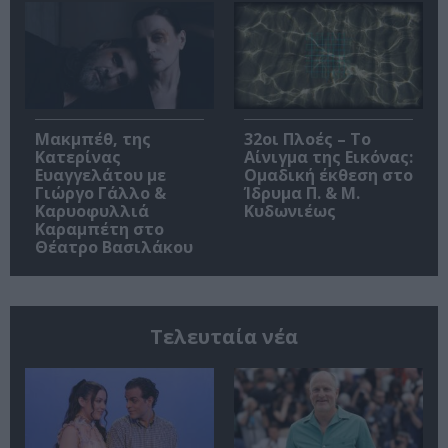
Μακμπέθ, της
32οι Πλοές – Το
Κατερίνας
Αίνιγμα της Εικόνας:
Ευαγγελάτου με
Ομαδική έκθεση στο
Γιώργο Γάλλο &
Ίδρυμα Π. & Μ.
Καρυοφυλλιά
Κυδωνιέως
Καραμπέτη στο
Θέατρο Βασιλάκου
Τελευταία νέα