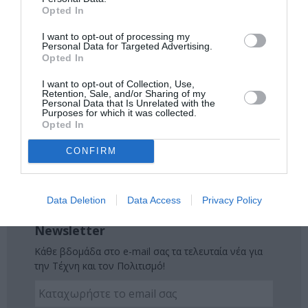
Ακολουθήστε το Culturenow.gr στο
Google News
και
Opted In
μάθετε πρώτοι όλες τις ειδήσεις
I want to opt-out of processing my
Personal Data for Targeted Advertising.
Δείτε όλα τα
τελευταία νέα
για την Τέχνη και τον
Opted In
Πολιτισμό στο
Culturenow.gr
I want to opt-out of Collection, Use,
Retention, Sale, and/or Sharing of my
Personal Data that Is Unrelated with the
Νέοι Διαγωνισμοί
❯
Purposes for which it was collected.
Opted In
Tags
CONFIRM
JEROME KALUTA
ΔΩΡΕΑΝ ΕΚΔΗΛΩΣΕΙΣ
ΞΕΝΕΣ ΤΑΙΝΙΕΣ
ΣΙΝΕΦΙΛ
Data Deletion
Data Access
Privacy Policy
Newsletter
Κάθε βδομάδα στο e-mail σας τα τελευταία νέα για
την Τέχνη και τον Πολιτισμό!