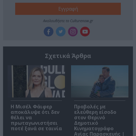
Ακολουθήστε το Culturenow.gr
Σχετικά Άρθρα
Η Μισέλ Φάιφερ
Προβολές με
αποκάλυψε ότι δεν
ελεύθερη είσοδο
θέλει να
στον Θερινό
πρωταγωνιστήσει
Δημοτικό
ποτέ ξανά σε ταινία
Κινηματογράφο
Αγίας Παρασκευής |