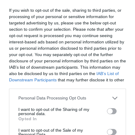
Ταυτότητα Εκδήλωσης
If you wish to opt-out of the sale, sharing to third parties, or
Ημερομηνία:
processing of your personal or sensitive information for
targeted advertising by us, please use the below opt-out
28/02/2023
section to confirm your selection. Please note that after your
opt-out request is processed you may continue seeing
19.00
interest-based ads based on personal information utilized by
us or personal information disclosed to third parties prior to
Τοποθεσία:
your opt-out. You may separately opt-out of the further
Ελληνοαμερικανική Ένωση, Μασσαλίας 22, Αθήνα
disclosure of your personal information by third parties on the
IAB’s list of downstream participants. This information may
Ελληνοαμερικανική Ένωση
also be disclosed by us to third parties on the
IAB’s List of
Downstream Participants
that may further disclose it to other
third parties.
Eισιτήρια:
Personal Data Processing Opt Outs
Είσοδος ελεύθερη με προαιρετική προκράτηση
I want to opt-out of the Sharing of my
Πληροφορίες / Κρατήσεις:
personal data.
Opted In
Τηλ: 2103680052 |
hau.gr
I want to opt-out of the Sale of my
Personal Data.