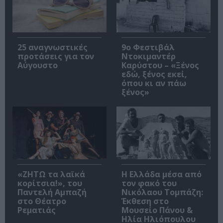
25 αναγνωστικές
9ο Φεστιβάλ
προτάσεις για τον
Ντοκιμαντέρ
Αύγουστο
Καρύστου – «Ξένος
εδώ, ξένος εκεί,
όπου κι αν πάω
ξένος»
«ΖΗΤΩ τα λαϊκά
Η Ελλάδα μέσα από
κορίτσια!», του
τον φακό του
Παντελή Αμπαζή
Νικόλαου Τομπάζη:
στο Θέατρο
Έκθεση στο
Ρεματιάς
Μουσείο Πάνου &
Ηλία Ηλιόπουλου