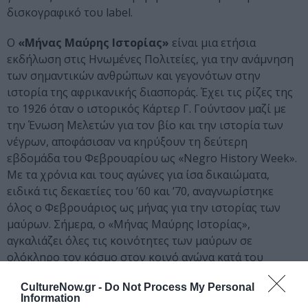
δισκογραφικό του label.
Ο
«Μήνας Μαύρης Ιστορίας»
είναι μια ετήσια
εκδήλωση στις Ηνωμένες Πολιτείες, για την ανάμνηση
των σημαντικών ανθρώπων και γεγονότων στην
ιστορία της αφρικανικής διασποράς. Έχει τις ρίζες της
το 1926 όταν ο ιστορικός Κάρτερ Γ. Γούντσον μαζί με
την Ένωση Μελετών για τον βίο και την ιστορία των
νέγρων, αποφάσισαν να κηρύξουν τη δεύτερη
εβδομάδα του Φεβρουαρίου ως «Negro History Week».
Με τα χρόνια και τους αγώνες για ίσα δικαιώματα,
ειδικά τις δεκαετίες του ’60 και ’70, αναγνωρίστηκε
όλος ο Φεβρουάριος ως μήνας για την ιστορίας των
μαύρων. Σήμερα, ο «Μήνας Μαύρης Ιστορίας»,
αγκαλιάζει όλες τις κοινότητες των μαύρων σε
ολόκληρο τον κόσμο στον κοινό αγώνα κατά του
ρατσισμού.
CultureNow.gr -
Do Not Process My Personal
Information