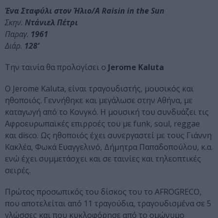
Ένα Σταφύλι στον Ήλιο/A Raisin in the Sun
Σκην.
Ντάνιελ Πέτρι
Παραγ.
1961
Διάρ.
128’
Την ταινία θα προλογίσει ο
Jerome Kaluta
Ο Jerome Kaluta, είναι τραγουδιστής, μουσικός και
ηθοποιός. Γεννήθηκε και μεγάλωσε στην Αθήνα, με
καταγωγή από το Κονγκό. Η μουσική του συνδυάζει τις
Αφροευρωπαϊκές επιρροές του με funk, soul, reggae
και disco. Ως ηθοποιός έχει συνεργαστεί με τους Γιάννη
Κακλέα, Φωκά Ευαγγελινό, Δήμητρα Παπαδοπούλου, κ.α.
ενώ έχει συμμετάσχει και σε ταινίες και τηλεοπτικές
σειρές.
Πρώτος προσωπικός του δίσκος του το AFROGRECO,
που αποτελείται από 11 τραγούδια, τραγουδισμένα σε 5
γλώσσες και που κυκλοφόρησε από το ομώνυμο