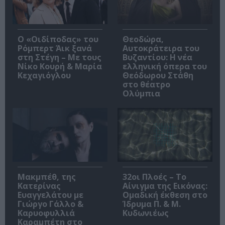
O «Οιδίποδας» του
Θεοδώρα,
Ρόμπερτ Άικ ξανά
Αυτοκράτειρα του
στη Στέγη – Με τους
Βυζαντίου: Η νέα
Νίκο Κουρή & Μαρία
ελληνική όπερα του
Κεχαγιόγλου
Θεόδωρου Στάθη
στο θέατρο
Ολύμπια
Μακμπέθ, της
32οι Πλοές – Το
Κατερίνας
Αίνιγμα της Εικόνας:
Ευαγγελάτου με
Ομαδική έκθεση στο
Γιώργο Γάλλο &
Ίδρυμα Π. & Μ.
Καρυοφυλλιά
Κυδωνιέως
Καραμπέτη στο