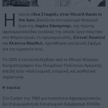
Η
ταινία
«Ένα Σταφύλι στον Ήλιο/A Raisin in
the Sun»
βασίζεται στο ομώνυμο θεατρικό
έργο της
Λορέιν Χάνσμπερι
, της πρώτης
αφροαμερικανίδας γυναίκας της οποίας έργο παίχτηκε
στο Μπροντγουέι. Οι πρωταγωνιστές,
Σίντνεϊ Πουατιέ
και
Κλόντια ΜακΝιλ,
προτάθηκαν για Χρυσή Σφαίρα
για την ερμηνεία τους.
Το 2005 η ταινία επιλέχθηκε από το Εθνικό Μητρώο
Κινηματογράφου των Ηνωμένων Πολιτειών Αμερικής,
επειδή ήταν «πολιτισμικά, ιστορικά, και αισθητικά
σημαντική».
Η ταινία:
Στο Σικάγο του 1960 μια οικογένεια Αφροαμερικανών
ζει στριμωγμένη σε ένα φτωχικό διαμέρισμα. Ελπίδα