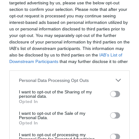
targeted advertising by us, please use the below opt-out
Νέοι Διαγωνισμοί
❯
section to confirm your selection. Please note that after your
opt-out request is processed you may continue seeing
Tags
interest-based ads based on personal information utilized by
us or personal information disclosed to third parties prior to
ΕΘΝΙΚΟ ΘΕΑΤΡΟ
ΕΚΠΑΙΔΕΥΤΙΚΑ ΠΡΟΓΡΑΜΜΑΤΑ
your opt-out. You may separately opt-out of the further
disclosure of your personal information by third parties on the
ΜΙΚΡΟ ΕΘΝΙΚΟ
ΣΟΦΙΑ ΒΓΕΝΟΠΟΥΛΟΥ
IAB’s list of downstream participants. This information may
also be disclosed by us to third parties on the
IAB’s List of
Newsletter
Downstream Participants
that may further disclose it to other
third parties.
Κάθε βδομάδα στο e-mail σας τα τελευταία νέα για
την Τέχνη και τον Πολιτισμό!
Personal Data Processing Opt Outs
I want to opt-out of the Sharing of my
personal data.
Opted In
I want to opt-out of the Sale of my
Personal Data.
Ακολουθήστε το Culturenow.gr
Opted In
I want to opt-out of processing my