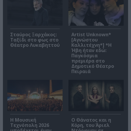
Σταύρος Ξαρχάκος:
Artist Unknown*
Ταξίδι στο φως στο
[Αγνώστου
Θέατρο Λυκαβηττού
Καλλιτέχνη*] *Η
Ήβη ήταν εδώ:
Παγκόσμια
πρεμιέρα στο
Δημοτικό Θέατρο
Πειραιά
Η Μουσική
Ο Θάνατος και η
Τεχνόπολη 2026
Κόρη, του Άριελ
υποδέχεται έναν
Ντόρφμαν σε