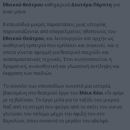
Εθνικού θεάτρου
καθημερινά
Δευτέρα-Πέμπτη
για
έναν μήνα.
8 επεισόδια-μικρές παραστάσεις μιας ιστορίας
παρουσιάζονται από επαγγελματίες ηθοποιούς του
Εθνικού Θεάτρου
, και λειτουργούν κατ αρχήν ως
αισθητική εμπειρία που εμπλέκει και συγκινεί, και η
οποία γίνεται αφορμή για θεατρικό παιχνίδι και
αναπαραστατικές τεχνικές. Έτσι κινητοποιείται η
δραματική, κιναισθητική και γλωσσική αντίληψη και
έκφραση των παιδιών.
Το σύνολο των επεισοδίων συνιστά μια ιστορία,
βασισμένη στο θεατρικό έργο του
Μάικ Κένι
«Το αγόρι
με τη βαλίτσα».
Το έργο μιλά για το ταξίδι του μικρού
Ναζ από τη στιγμή που φεύγει από το σπίτι του για να
γλιτώσει τον πόλεμο μέχρι την άφιξή του στο
Βερολίνο, όπου συναντά το μεγάλο του αδελφό.