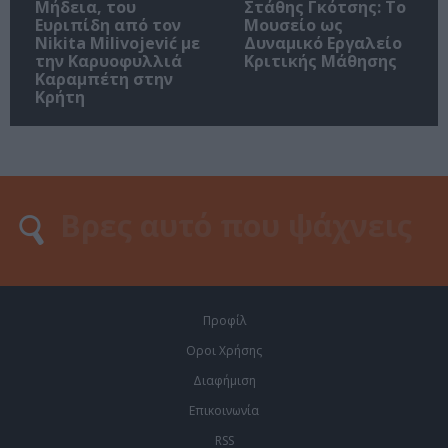
Μήδεια, του
Στάθης Γκότσης: Το
Ευριπίδη από τον
Μουσείο ως
Nikita Milivojević με
Δυναμικό Εργαλείο
την Καρυοφυλλιά
Κριτικής Μάθησης
Καραμπέτη στην
Κρήτη
Προφίλ
Οροι Χρήσης
Διαφήμιση
Επικοινωνία
RSS