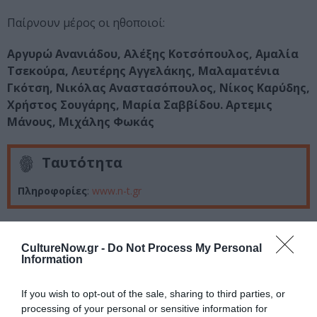
Παίρνουν μέρος οι ηθοποιοί:
Αργυρώ Ανανιάδου, Αλέξης Κοτσόπουλος, Αμαλία
Τσεκούρα, Λευτέρης Αγγελάκης, Μαλαματένια
Γκότση, Νικόλας Αναστασόπουλος, Νίκος Καρύδης,
Χρήστος Σουγάρης, Μαρία Σαββίδου. Αρτεμις
Μάνους, Μιχάλης Φωκάς
Ταυτότητα
Πληροφορίες
:
www.n-t.gr
Ακολουθήστε το Culturenow.gr στο
Google News
και
μάθετε πρώτοι όλες τις ειδήσεις
CultureNow.gr -
Do Not Process My Personal
Information
Δείτε όλα τα
τελευταία νέα
για την Τέχνη και τον
If you wish to opt-out of the sale, sharing to third parties, or
Πολιτισμό στο
Culturenow.gr
processing of your personal or sensitive information for