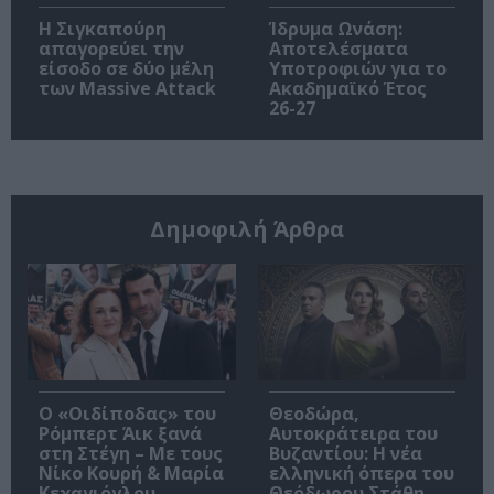
Η Σιγκαπούρη
Ίδρυμα Ωνάση:
απαγορεύει την
Αποτελέσματα
είσοδο σε δύο μέλη
Υποτροφιών για το
των Massive Attack
Ακαδημαϊκό Έτος
26-27
Δημοφιλή Άρθρα
O «Οιδίποδας» του
Θεοδώρα,
Ρόμπερτ Άικ ξανά
Αυτοκράτειρα του
στη Στέγη – Με τους
Βυζαντίου: Η νέα
Νίκο Κουρή & Μαρία
ελληνική όπερα του
Κεχαγιόγλου
Θεόδωρου Στάθη