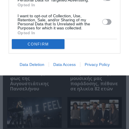
Personal Data for Targeted Advertising.
Opted In
Σχετικά Άρθρα
I want to opt-out of Collection, Use,
Retention, Sale, and/or Sharing of my
Personal Data that Is Unrelated with the
Purposes for which it was collected.
Opted In
CONFIRM
Αρχαιολογικό
Ο Λάκης Χαλκιάς,
Data Deletion
Data Access
Privacy Policy
Μουσείο
σημαντικός
Θεσσαλονίκης: Στο
εκπρόσωπος της
φως της
μουσικής μας
Αυγουστιάτικης
παράδοσης, πέθανε
Πανσελήνου
σε ηλικία 82 ετών