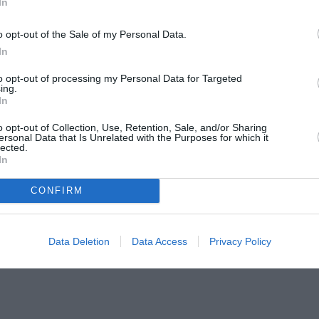
In
ιτητικών καλλιτεχνικών έργων.
o opt-out of the Sale of my Personal Data.
η της γκαλερί ΕΠΙΚΕΝΤΡΟ στην Πάτρα και αργότερα στην Α
In
ς καλλιτέχνες να οραματιστούν και να πραγματοποιήσουν 
τρέφοντας στην Αθήνα στα τέλη της δεκαετίας του 1990, 
to opt-out of processing my Personal Data for Targeted
π’ όπου συνέχισε να συνεργάζεται με κορυφαίους Έλληνες 
ing.
In
ευή των ελληνικών περιπτέρων στη Μπιενάλε της Βενετία
εξωτερικό. Το 2013, μαζί με τη Γεωργία Κουσάρη, ίδρυσε τ
o opt-out of Collection, Use, Retention, Sale, and/or Sharing
α σταθερά συμβάλλει στην αποκέντρωση της τέχνης, με π
ersonal Data that Is Unrelated with the Purposes for which it
lected.
 Ίο.
In
CONFIRM
ΜΗΝ ΧΑΣΕΙΣ!
Data Deletion
Data Access
Privacy Policy
τωση, Δημιουργία: Ομαδική έκθεση στην Πινακοθήκη Κυκλάδων