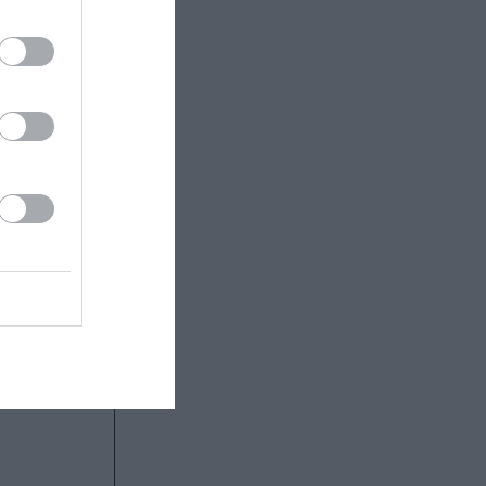
θήνα (1989–
μεγάλης
ο Γαβρίλος
και διεθνείς
ς και τη
ην
ιο πρόσφατη