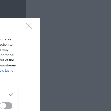
sonal or
ection to
ou may
 personal
out of the
 downstream
B’s List of
Κέντρο
ς ο Γαΐτης, ο
ων των
6 συνδέθηκε
 οποίο