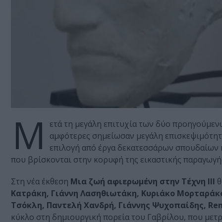
Μ
ετά τη μεγάλη επιτυχία των δύο προηγούμεν
αμφότερες σημείωσαν μεγάλη επισκεψιμότητα 
επιλογή από έργα δεκατεσσάρων σπουδαίων 
που βρίσκονται στην κορυφή της εικαστικής παραγωγής
Στη νέα έκθεση
Μια ζωή αφιερωμένη στην Τέχνη ΙΙΙ
θ
Κατράκη, Γιάννη Λασηθιωτάκη, Κυριάκο Μορταράκο
Τσόκλη, Παντελή Χανδρή, Γιάννης Ψυχοπαίδης, Renzo
κύκλο στη δημιουργική πορεία του Γαβρίλου, που μετρ