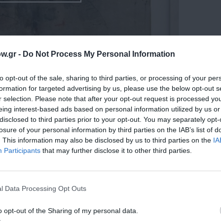
w.gr -
Do Not Process My Personal Information
to opt-out of the sale, sharing to third parties, or processing of your per
formation for targeted advertising by us, please use the below opt-out s
r selection. Please note that after your opt-out request is processed y
eing interest-based ads based on personal information utilized by us or
disclosed to third parties prior to your opt-out. You may separately opt-
losure of your personal information by third parties on the IAB’s list of
. This information may also be disclosed by us to third parties on the
IA
Participants
that may further disclose it to other third parties.
ς αρχές της δεκαετίας του 1970, όταν ως σπουδαστής στο 
ίχε στην κατασκευή έργων σημαντικών καλλιτεχνών, όπω
ιδεξιότητα και η βαθιά κατανόηση των εικαστικών προθέσε
l Data Processing Opt Outs
ργάτη της πρωτοποριακής ελληνικής τέχνης. Από το 197
o opt-out of the Sharing of my personal data.
νώ ήδη από το 1973 διατηρούσε το δικό του εργαστήριο, το