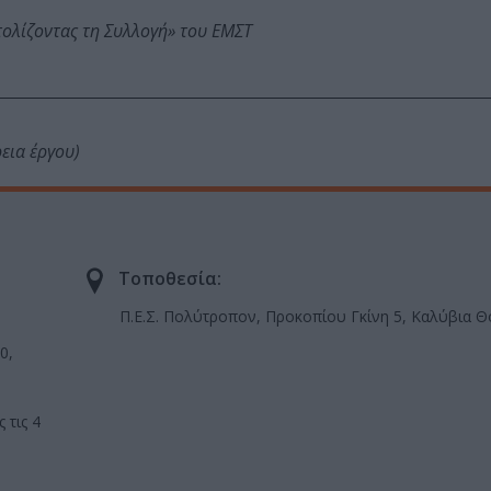
τολίζοντας τη Συλλογή» του ΕΜΣΤ
εια έργου)
Τοποθεσία:
Π.Ε.Σ. Πολύτροπον, Προκοπίου Γκίνη 5, Καλύβια Θ
0,
 τις 4