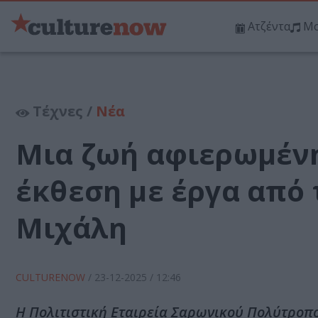
Ατζέντα
Μο
Τέχνες /
Νέα
Μια ζωή αφιερωμένη 
έκθεση με έργα από 
Μιχάλη
CULTURENOW
/
23-12-2025
/ 12:46
Η Πολιτιστική Εταιρεία Σαρωνικού Πολύτροπο