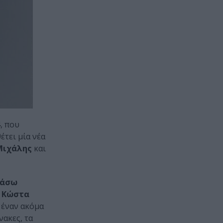
, που
έτει μία νέα
Μιχάλης
και
Βάσω
, Κώστα
α έναν ακόμα
νακες, τα