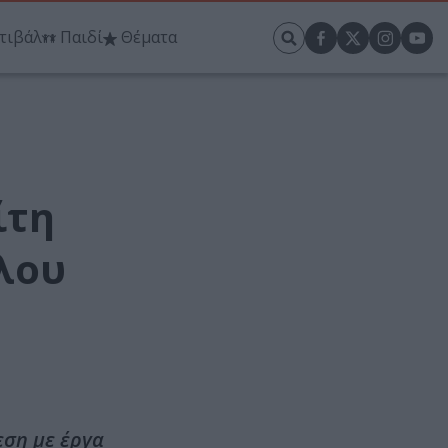
τιβάλ
Παιδί
Θέματα
ίτη
λου
εση με έργα