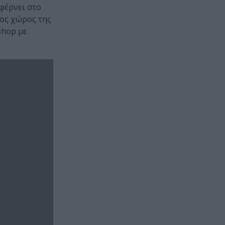
φέρνει στο
φος χώρος της
shop με