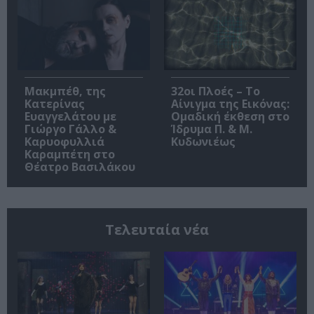
Μακμπέθ, της
32οι Πλοές – Το
Κατερίνας
Αίνιγμα της Εικόνας:
Ευαγγελάτου με
Ομαδική έκθεση στο
Γιώργο Γάλλο &
Ίδρυμα Π. & Μ.
Καρυοφυλλιά
Κυδωνιέως
Καραμπέτη στο
Θέατρο Βασιλάκου
Τελευταία νέα