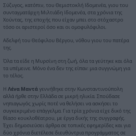
Σύζυγος, κατόπιν, του Θεμιστοκλή Ιδομενέα, γιου του
συνταγματάρχη Μιλτιάδη Ιδομενέα, στα χρόνια της
Χούντας, της εποχής που είχαν μπει στο στόχαστρο
τόσο οι αριστεροί όσο και οι ομοφυλόφιλοι.
Αδελφή του Θεόφιλου Βέργου, νόθου γιου του πατέρα
της.
Όλα τα είδε η Μυρσίνη στη ζωή, όλα τα γεύτηκε και όλα
τα υπέμεινε. Μόνο ένα δεν της είπαν: μια συγγνώμη για
το τέλος.
Η
Λένα Μαντά
γεννήθηκε στην Κωνσταντινούπολη
αλλά ήρθε στην Ελλάδα σε μικρή ηλικία. Σπούδασε
νηπιαγωγός χωρίς ποτέ να θελήσει να ασκήσει το
συγκεκριμένο επάγγελμα. Για τρία χρόνια είχε δικό της
θίασο κουκλοθέατρου, με έργα δικής της συγγραφής.
Έχει δημοσιεύσει άρθρα σε τοπικές εφημερίδες και για
δύο χρόνια διετέλεσε διευθύντρια προγράμματος σε