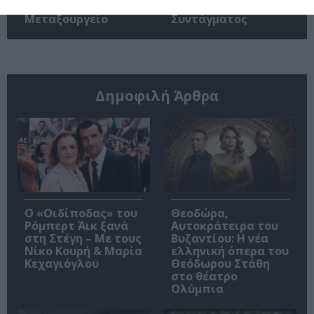
βιβλίου στο
βιβλίου στα Public
Μεταξουργείο
Συντάγματος
Δημοφιλή Άρθρα
O «Οιδίποδας» του
Θεοδώρα,
Ρόμπερτ Άικ ξανά
Αυτοκράτειρα του
στη Στέγη – Με τους
Βυζαντίου: Η νέα
Νίκο Κουρή & Μαρία
ελληνική όπερα του
Κεχαγιόγλου
Θεόδωρου Στάθη
στο θέατρο
Ολύμπια