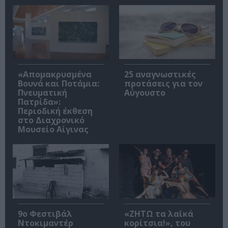
«Απομακρυσμένα
25 αναγνωστικές
Βουνά και Ποτάμια:
προτάσεις για τον
Πνευματική
Αύγουστο
Πατρίδα»:
Περιοδική έκθεση
στο Διαχρονικό
Μουσείο Αίγινας
9ο Φεστιβάλ
«ΖΗΤΩ τα λαϊκά
Ντοκιμαντέρ
κορίτσια!», του