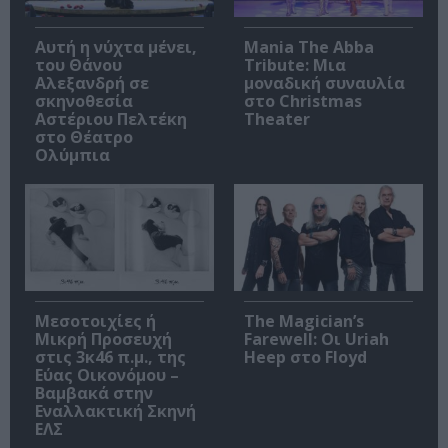
Αυτή η νύχτα μένει,
Mania The Abba
του Θάνου
Tribute: Μια
Αλεξανδρή σε
μοναδική συναυλία
σκηνοθεσία
στο Christmas
Αστέριου Πελτέκη
Theater
στο Θέατρο
Ολύμπια
Μεσοτοιχίες ή
The Magician’s
Μικρή Προσευχή
Farewell: Οι Uriah
στις 3κ46 π.μ., της
Heep στο Floyd
Εύας Οικονόμου –
Βαμβακά στην
Εναλλακτική Σκηνή
ΕΛΣ