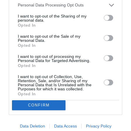
Personal Data Processing Opt Outs
I want to opt-out of the Sharing of my
personal data.
Opted In
I want to opt-out of the Sale of my
Personal Data.
Opted In
Η μακρά λίστα με
Έκθεση Βιβλίου
τις υποψηφιότητες
2026 στο Ναύπλιο
I want to opt-out of processing my
για το Βραβείο
Personal Data for Targeted Advertising.
Booker 2026
Opted In
I want to opt-out of Collection, Use,
Retention, Sale, and/or Sharing of my
Personal Data that Is Unrelated with the
Purposes for which it was collected.
Opted In
CONFIRM
«Παρεμποδίζοντας
Σπύρος Κακατσάκης
την αποστασία,
– Ανακρίνοντας το
Ιουλιανά 1965»:
Σκοτάδι:
Data Deletion
Data Access
Privacy Policy
Παρουσίαση του
Παρουσίαση του