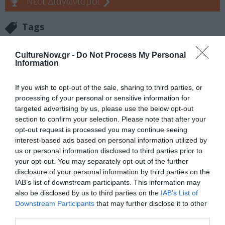
Νέοι Διαγωνισμοί
❯
Tags
ΕΚΔΟΣΕΙΣ ΨΥΧΟΓΙΟΣ
ΛΕΝΑ ΜΑΝΤΑ
ΠΕΖΟΓΡΑΦΙΑ
CultureNow.gr -
Do Not Process My Personal
Information
Newsletter
If you wish to opt-out of the sale, sharing to third parties, or
Κάθε βδομάδα στο e-mail σας τα τελευταία νέα για
processing of your personal or sensitive information for
την Τέχνη και τον Πολιτισμό!
targeted advertising by us, please use the below opt-out
section to confirm your selection. Please note that after your
opt-out request is processed you may continue seeing
interest-based ads based on personal information utilized by
us or personal information disclosed to third parties prior to
your opt-out. You may separately opt-out of the further
Ακολουθήστε το Culturenow.gr
disclosure of your personal information by third parties on the
IAB’s list of downstream participants. This information may
also be disclosed by us to third parties on the
IAB’s List of
Downstream Participants
that may further disclose it to other
third parties.
Σχετικά Άρθρα