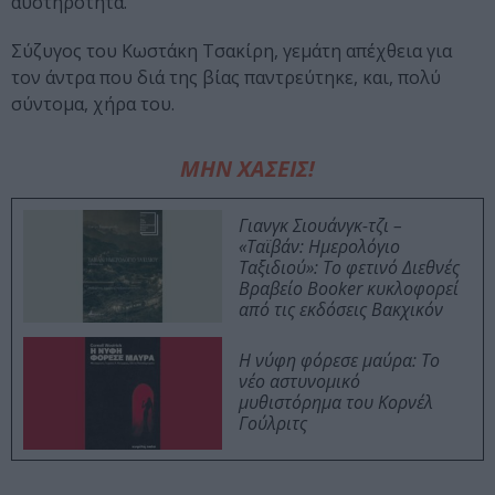
αυστηρότητα.
Σύζυγος του Κωστάκη Τσακίρη, γεμάτη απέχθεια για
τον άντρα που διά της βίας παντρεύτηκε, και, πολύ
σύντομα, χήρα του.
ΜΗΝ ΧΑΣΕΙΣ!
Γιανγκ Σιουάνγκ-τζι –
«Ταϊβάν: Ημερολόγιο
Ταξιδιού»: Το φετινό Διεθνές
Βραβείο Booker κυκλοφορεί
από τις εκδόσεις Βακχικόν
Η νύφη φόρεσε μαύρα: Το
νέο αστυνομικό
μυθιστόρημα του Κορνέλ
Γούλριτς