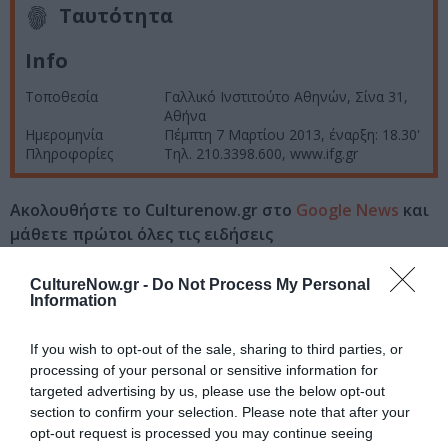
Ταυτότητα
Info
Τοποθεσία
Γαλλικό Ινστιτούτο Αθηνών, Σίνα 31,
Αθήνα
Ημερομηνία
Πέμπτη 7 Μαρτίου 2013, έναρξη: 18.30'
Πληροφορίες
Τηλ. 210.3398.600, www.ifg.gr
Ακολουθήστε το Culturenow.gr στο
Google News
και
μάθετε πρώτοι όλες τις ειδήσεις
Δείτε όλα τα
τελευταία νέα
για την Τέχνη και τον
CultureNow.gr -
Do Not Process My Personal
Πολιτισμό στο
Culturenow.gr
Information
Νέοι Διαγωνισμοί
❯
If you wish to opt-out of the sale, sharing to third parties, or
processing of your personal or sensitive information for
targeted advertising by us, please use the below opt-out
Tags
section to confirm your selection. Please note that after your
opt-out request is processed you may continue seeing
ΓΑΛΛΙΚΟ ΙΝΣΤΙΤΟΥΤΟ ΑΘΗΝΩΝ
ΕΚΔΟΣΕΙΣ ΑΓΡΑ