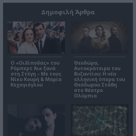
Δημοφιλή Άρθρα
O «Οιδίποδας» του
Θεοδώρα,
Ρόμπερτ Άικ ξανά
Αυτοκράτειρα του
στη Στέγη – Με τους
Βυζαντίου: Η νέα
Νίκο Κουρή & Μαρία
ελληνική όπερα του
Κεχαγιόγλου
Θεόδωρου Στάθη
στο θέατρο
Ολύμπια