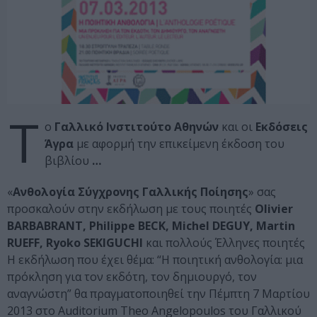
Τ
ο
Γαλλικό Ινστιτούτο Αθηνών
και οι
Εκδόσεις
Άγρα
με αφορμή την επικείμενη έκδοση του
βιβλίου
…
«
Ανθολογία Σύγχρονης Γαλλικής Ποίησης
» σας
προσκαλούν στην εκδήλωση με τους ποιητές
Olivier
BARBABRANT, Philippe BECK, Michel DEGUY, Martin
RUEFF, Ryoko SEKIGUCHI
και πολλούς Έλληνες ποιητές
Η εκδήλωση που έχει θέμα: “Η ποιητική ανθολογία: μια
πρόκληση για τον εκδότη, τον δημιουργό, τον
αναγνώστη” θα πραγματοποιηθεί την Πέμπτη 7 Μαρτίου
2013 στο Auditorium Theo Angelopoulos του Γαλλικού