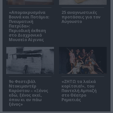
«Απομακρυσμένα
25 αναγνωστικές
Βουνά και Ποτάμια:
προτάσεις για τον
Πνευματική
Αύγουστο
Πατρίδα»:
Περιοδική έκθεση
στο Διαχρονικό
Μουσείο Αίγινας
9ο Φεστιβάλ
«ΖΗΤΩ τα λαϊκά
Ντοκιμαντέρ
κορίτσια!», του
Καρύστου – «Ξένος
Παντελή Αμπαζή
εδώ, ξένος εκεί,
στο Θέατρο
όπου κι αν πάω
Ρεματιάς
ξένος»