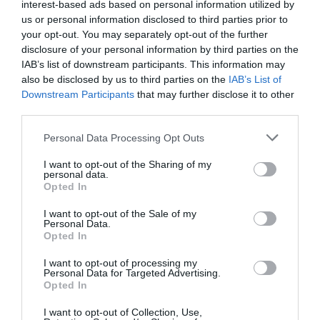
interest-based ads based on personal information utilized by
us or personal information disclosed to third parties prior to
Newsletter
your opt-out. You may separately opt-out of the further
disclosure of your personal information by third parties on the
Κάθε βδομάδα στο e-mail σας τα τελευταία νέα για
IAB’s list of downstream participants. This information may
την Τέχνη και τον Πολιτισμό!
also be disclosed by us to third parties on the
IAB’s List of
Downstream Participants
that may further disclose it to other
third parties.
Personal Data Processing Opt Outs
I want to opt-out of the Sharing of my
Ακολουθήστε το Culturenow.gr
personal data.
Opted In
I want to opt-out of the Sale of my
Personal Data.
Opted In
Σχετικά Άρθρα
I want to opt-out of processing my
Personal Data for Targeted Advertising.
Opted In
I want to opt-out of Collection, Use,