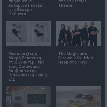
σκηνοθεσία
στο Christmas
Αστέριου Πελτέκη
Theater
στο Θέατρο
Ολύμπια
Μεσοτοιχίες ή
The Magician’s
Μικρή Προσευχή
Farewell: Οι Uriah
στις 3κ46 π.μ., της
Heep στο Floyd
Εύας Οικονόμου –
Βαμβακά στην
Εναλλακτική Σκηνή
ΕΛΣ