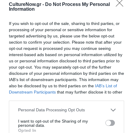
Δείτε όλα τα
τελευταία νέα
για την Τέχνη και τον
CultureNow.gr -
Do Not Process My Personal
Information
Πολιτισμό στο
Culturenow.gr
If you wish to opt-out of the sale, sharing to third parties, or
Νέοι Διαγωνισμοί
❯
processing of your personal or sensitive information for
targeted advertising by us, please use the below opt-out
Tags
section to confirm your selection. Please note that after your
opt-out request is processed you may continue seeing
ΑΦΗΓΗΣΗ ΠΑΡΑΜΥΘΙΩΝ
ΔΡΑΣΤΗΡΙΟΤΗΤΕΣ ΓΙΑ ΠΑΙΔΙΑ
interest-based ads based on personal information utilized by
us or personal information disclosed to third parties prior to
ΕΘΝΙΚΟ ΘΕΑΤΡΟ
ΝΕΝΑ ΜΕΝΤΗ
ΡΕΝΗ ΠΙΤΤΑΚΗ
your opt-out. You may separately opt-out of the further
ΧΡΙΣΤΟΥΓΕΝΝΙΑΤΙΚΕΣ ΕΚΔΗΛΩΣΕΙΣ 2022–2023
disclosure of your personal information by third parties on the
IAB’s list of downstream participants. This information may
also be disclosed by us to third parties on the
IAB’s List of
Newsletter
Downstream Participants
that may further disclose it to other
Κάθε βδομάδα στο e-mail σας τα τελευταία νέα για
third parties.
την Τέχνη και τον Πολιτισμό!
Personal Data Processing Opt Outs
I want to opt-out of the Sharing of my
personal data.
Opted In