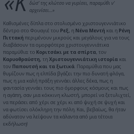
«Κ
δώσ’ της κλώτσο να γυρίσει, παραμύθι ν’
αρχινίσει…»
Καθισμένες δίπλα στο στολισμένο χριστουγεννιάτικο
δέντρο στο Φουαγιέ του
Ρεξ,
η
Νένα Μεντή
και η
Ρένη
Πιττακή
περιμένουν μικρούς και μεγάλους για να τους
διαβάσουν τα ομορφότερα χριστουγεννιάτικα
παραμύθια: το
Κοριτσάκι με τα σπίρτα
, τον
Καρυοθραύστη,
τη
Χριστουγεννιάτικη ιστορία
και
τον
Παπουτσή και τα ξωτικά
. Παραμύθια που μας
θυμίζουν πως η ελπίδα βγάζει την πιο δυνατή φλόγα,
πως η μια καλή πράξη γεννάει άλλες δέκα, πως η
φαντασία γεννάει τους πιο όμορφους κόσμους και πως
η αγάπη, σαν μια κόκκινη κλωστή, μπορεί να ξετυλιχτεί,
να περάσει από χέρι σε χέρι κι από ψυχή σε ψυχή και
να φωτίσει ολόκληρη την πόλη. Και, βεβαίως, θα ήταν
αδύνατον να λείψουν τα κάλαντα από μια τέτοια
εκδήλωση!