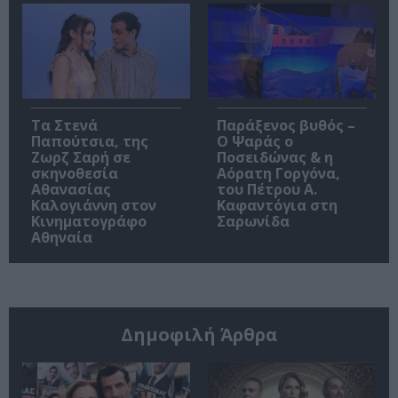
Τα Στενά
Παράξενος βυθός –
Παπούτσια, της
Ο Ψαράς ο
Ζωρζ Σαρή σε
Ποσειδώνας & η
σκηνοθεσία
Αόρατη Γοργόνα,
Αθανασίας
του Πέτρου Α.
Καλογιάννη στον
Καφαντόγια στη
Κινηματογράφο
Σαρωνίδα
Αθηναία
Δημοφιλή Άρθρα