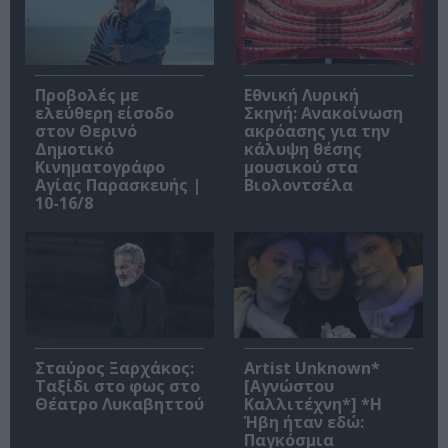
Προβολές με
Εθνική Λυρική
ελεύθερη είσοδο
Σκηνή: Ανακοίνωση
στον Θερινό
ακρόασης για την
Δημοτικό
κάλυψη θέσης
Κινηματογράφο
μουσικού στα
Αγίας Παρασκευής |
Βιολοντσέλα
10-16/8
Σταύρος Ξαρχάκος:
Artist Unknown*
Ταξίδι στο φως στο
[Αγνώστου
Θέατρο Λυκαβηττού
Καλλιτέχνη*] *Η
Ήβη ήταν εδώ:
Παγκόσμια