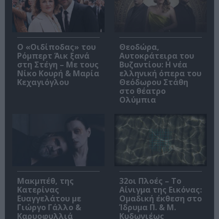
O «Οιδίποδας» του
Θεοδώρα,
Ρόμπερτ Άικ ξανά
Αυτοκράτειρα του
στη Στέγη – Με τους
Βυζαντίου: Η νέα
Νίκο Κουρή & Μαρία
ελληνική όπερα του
Κεχαγιόγλου
Θεόδωρου Στάθη
στο θέατρο
Ολύμπια
Μακμπέθ, της
32οι Πλοές – Το
Κατερίνας
Αίνιγμα της Εικόνας:
Ευαγγελάτου με
Ομαδική έκθεση στο
Γιώργο Γάλλο &
Ίδρυμα Π. & Μ.
Καρυοφυλλιά
Κυδωνιέως