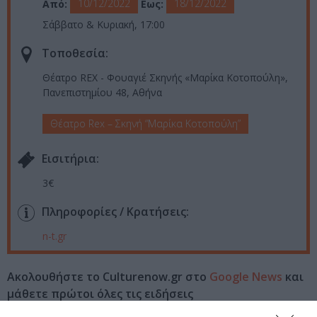
10/12/2022
18/12/2022
Από:
Εως:
Σάββατο & Κυριακή, 17:00
Τοποθεσία:
Θέατρο REX - Φουαγιέ Σκηνής «Μαρίκα Κοτοπούλη»,
Πανεπιστημίου 48, Αθήνα
Θέατρο Rex – Σκηνή “Μαρίκα Κοτοπούλη”
Eισιτήρια:
3€
Πληροφορίες / Κρατήσεις:
n-t.gr
Ακολουθήστε το Culturenow.gr στο
Google News
και
μάθετε πρώτοι όλες τις ειδήσεις