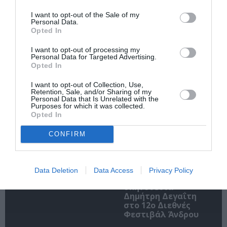
I want to opt-out of the Sale of my
Ακολουθήστε το Culturenow.gr
Personal Data.
Opted In
I want to opt-out of processing my
Personal Data for Targeted Advertising.
Opted In
Σχετικά Άρθρα
I want to opt-out of Collection, Use,
Retention, Sale, and/or Sharing of my
Personal Data that Is Unrelated with the
Purposes for which it was collected.
Opted In
CONFIRM
ΚΠΙΣΝ: Park your
O κύριος Βρομύλος,
Cinema – Αύγουστος
του Ντέιβιντ
Data Deletion
Data Access
Privacy Policy
2026
Ουάλιαμς σε
σκηνοθεσία
Δημήτρη Δεγαΐτη
στο 12ο Διεθνές
Φεστιβάλ Άνδρου