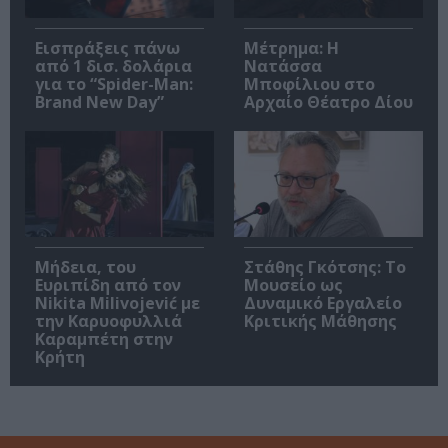
Εισπράξεις πάνω
Μέτρημα: Η
από 1 δισ. δολάρια
Νατάσσα
για το “Spider-Man:
Μποφίλιου στο
Brand New Day”
Αρχαίο Θέατρο Δίου
Μήδεια, του
Στάθης Γκότσης: Το
Ευριπίδη από τον
Μουσείο ως
Nikita Milivojević με
Δυναμικό Εργαλείο
την Καρυοφυλλιά
Κριτικής Μάθησης
Καραμπέτη στην
Κρήτη