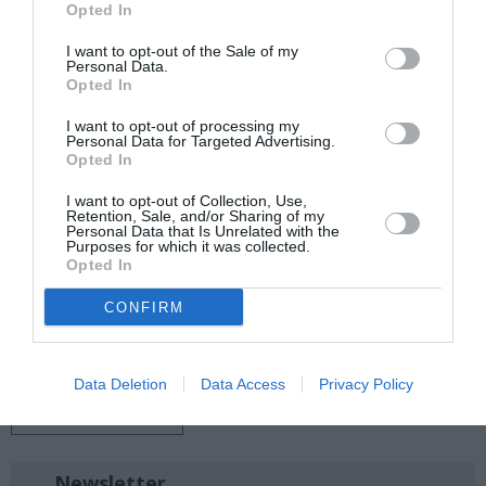
Opted In
I want to opt-out of the Sale of my
Ακολουθήστε το Culturenow.gr στο
Google News
και
Personal Data.
μάθετε πρώτοι όλες τις ειδήσεις
Opted In
I want to opt-out of processing my
Δείτε όλα τα
τελευταία νέα
για την Τέχνη και τον
Personal Data for Targeted Advertising.
Πολιτισμό στο
Culturenow.gr
Opted In
I want to opt-out of Collection, Use,
Νέοι Διαγωνισμοί
❯
Retention, Sale, and/or Sharing of my
Personal Data that Is Unrelated with the
Purposes for which it was collected.
Opted In
Tags
CONFIRM
ΓΚΑΛΕΡΙ ΤΕΧΝΗΣ - ΑΙΘΟΥΣΕΣ ΤΕΧΝΗΣ
ΓΛΥΠΤΙΚΗ - ΧΑΡΑΚΤΙΚΗ
ΔΩΡΕΑΝ ΕΚΔΗΛΩΣΕΙΣ
ΕΙΚΑΣΤΙΚΕΣ ΕΚΘΕΣΕΙΣ
ΖΩΓΡΑΦΙΚΗ
ΖΩΓΡΑΦΟΣ
Data Deletion
Data Access
Privacy Policy
ΟΜΑΔΙΚΕΣ ΕΚΘΕΣΕΙΣ
Newsletter