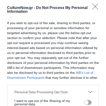
Ταυτότητα Εκδήλωσης
CultureNow.gr -
Do Not Process My Personal
Information
Ημερομηνία:
14/02/2025
01/03/2025
Από:
Εως:
If you wish to opt-out of the sale, sharing to third parties, or
processing of your personal or sensitive information for
Εγκαίνια: Παρασκευή 14 Φεβρουαρίου 2025, 7 – 10μ.μ.
targeted advertising by us, please use the below opt-out
Ώρες λειτουργίας: Τρίτη έως Σάββατο: 11 – 7μ.μ.
section to confirm your selection. Please note that after your
opt-out request is processed you may continue seeing
Τοποθεσία:
interest-based ads based on personal information utilized by
Ίδρυμα Εικαστικών Τεχνών Τσιχριτζή, Κασσαβέτη 18,
us or personal information disclosed to third parties prior to
Κηφισιά
your opt-out. You may separately opt-out of the further
disclosure of your personal information by third parties on the
Ίδρυμα Εικαστικών Τεχνών Τσιχριτζή
IAB’s list of downstream participants. This information may
also be disclosed by us to third parties on the
IAB’s List of
Downstream Participants
that may further disclose it to other
Eισιτήρια:
third parties.
Είσοδος ελεύθερη
Personal Data Processing Opt Outs
Πληροφορίες / Κρατήσεις:
I want to opt-out of the Sharing of my
personal data.
Τηλ.: 210-8019975 |
iett.gr