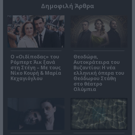
Δημοφιλή Άρθρα
O «Οιδίποδας» του
Θεοδώρα,
Ρόμπερτ Άικ ξανά
Αυτοκράτειρα του
στη Στέγη – Με τους
Βυζαντίου: Η νέα
Νίκο Κουρή & Μαρία
ελληνική όπερα του
Κεχαγιόγλου
Θεόδωρου Στάθη
στο θέατρο
Ολύμπια