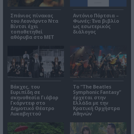
Σπάνιος πίνακας
Αντόνιο Πόρτσια –
του Λεονάρντο Ντα
Φωνές: Ένα βιβλίο
Βίντσι έχει
ως εσωτερικός
τοποθετηθεί
διάλογος
αθόρυβα στο MET
Βάκχες, του
Το “The Beatles
Ευριπίδη σε
Symphonic Fantasy”
σκηνοθεσία Γιάβορ
έρχεται στην
Γκάρντεφ στο
Ελλάδα με την
Δημοτικό Θέατρο
Κρατική Ορχήστρα
Λυκαβηττού
Αθηνών