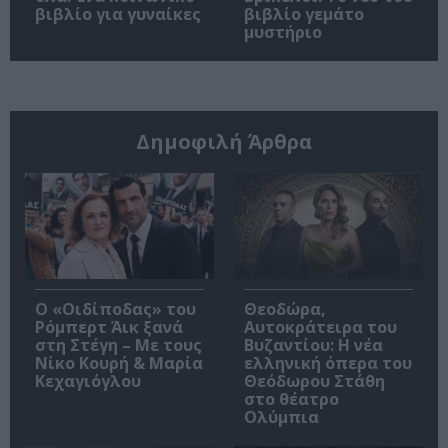
βιβλίο για γυναίκες
βιβλίο γεμάτο
μυστήριο
Δημοφιλή Άρθρα
O «Οιδίποδας» του
Θεοδώρα,
Ρόμπερτ Άικ ξανά
Αυτοκράτειρα του
στη Στέγη – Με τους
Βυζαντίου: Η νέα
Νίκο Κουρή & Μαρία
ελληνική όπερα του
Κεχαγιόγλου
Θεόδωρου Στάθη
στο θέατρο
Ολύμπια