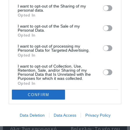
Σχετικά Άρθρα
I want to opt-out of the Sharing of my
personal data.
Opted In
I want to opt-out of the Sale of my
Personal Data.
Opted In
I want to opt-out of processing my
Personal Data for Targeted Advertising.
Αντόνιο Πόρτσια –
Φιλίπ Κολλέν – Ο
Opted In
Φωνές: Ένα βιβλίο
μπάρμαν του Ritz:
ως εσωτερικός
Ένα κοινωνικό
I want to opt-out of Collection, Use,
διάλογος
ιστορικό βιβλίο
Retention, Sale, and/or Sharing of my
Personal Data that Is Unrelated with the
Purposes for which it was collected.
Opted In
CONFIRM
Data Deletion
Data Access
Privacy Policy
Ελένη Μπουκαούρη
Γιώργος
– η Μαρία τα ήθελε
Χωματηνός –
όλα: Ένα κοινωνικό
Βρίκελοι: Το νέο του