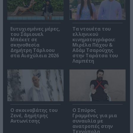
Ευτυχισμένες μέρες,
Τα ντουέτα του
του Σάμιουελ
ελληνικού
Μπέκετ σε
κινηματογράφου:
σκηνοθεσία
Μιρέλα Πάχου &
Δημήτρη Τάρλοου
Αδάμ Τσαρούχης
στα Αισχύλεια 2026
στην Ταράτσα του
Λαμπέτη
Ο σκοινοβάτης του
Ο Σπύρος
Ζενέ, Δημήτρης
Γραμμένος για μια
Αντωνίτσης
συναυλία με
ανατροπές στην
Τεχνόπολη