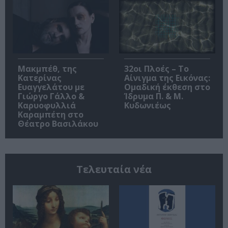
Μακμπέθ, της
32οι Πλοές – Το
Κατερίνας
Αίνιγμα της Εικόνας:
Ευαγγελάτου με
Ομαδική έκθεση στο
Γιώργο Γάλλο &
Ίδρυμα Π. & Μ.
Καρυοφυλλιά
Κυδωνιέως
Καραμπέτη στο
Θέατρο Βασιλάκου
Τελευταία νέα