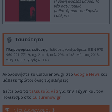
Η νύφη φόρεσε μαύρα: Το
νέο αστυνομικό
μυθιστόρημα του Κορνέλ
Γούλριτς
Ταυτότητα
Πληροφορίες έκδοσης:
Εκδόσεις Αλεξάνδρεια, ISBN 978-
960-221-771-9, σχ. 21×14, σελ. 296, α΄ έκδ. Μάρτιος 2018,
τιμή: 14,00€ (χωρίς Φ.Π.Α.)
Ακολουθήστε το Culturenow.gr στο
Google News
και
μάθετε πρώτοι όλες τις ειδήσεις
Δείτε όλα τα
τελευταία νέα
για την Τέχνη και τον
Πολιτισμό στο
Culturenow.gr
Νέοι Διαγωνισμοί
❯