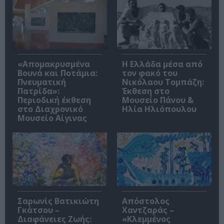
«Απομακρυσμένα
Η Ελλάδα μέσα από
Βουνά και Ποτάμια:
τον φακό του
Πνευματική
Νικόλαου Τομπάζη:
Πατρίδα»:
Έκθεση στο
Περιοδική έκθεση
Μουσείο Πάνου &
στο Διαχρονικό
Ηλία Ηλιόπουλου
Μουσείο Αίγινας
Σαρωνίς Βατικιώτη
Απόστολος
Γκάτσου –
Χαντζαράς –
Διαφάνειες Ζωής:
«Κλεμμένος