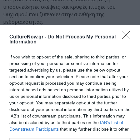
υποσυνείδητες σκέψεις και κρυφές πτυχές του
ψυχισμού που ξυπνούν στην συνθήκη της
μεθοριακότητας.
Οι φωτογραφίες του
Γιώργου Γιατρομανωλάκη
από
CultureNow.gr -
Do Not Process My Personal
Information
την ενότητα
The Splitting of the Chrysalis & the Slow
Unfolding of the Wings
(2018) (ελεύθερη απόδοση: Η
If you wish to opt-out of the sale, sharing to third parties, or
μεταμόρφωση της χρυσαλίδας και το αργό άνοιγμα των
processing of your personal or sensitive information for
φτερών), εκκινούν από ένα προσωπικό, βιωματικό
targeted advertising by us, please use the below opt-out
πέρασμα από μία προγενέστερη σε μία νέα σχέση με τις
section to confirm your selection. Please note that after your
μνήμες και το παρελθόν. Η διαδικασία ξεκινά με το
opt-out request is processed you may continue seeing
στάδιο του αποχωρισμού, μπαίνει στο στάδιο της
interest-based ads based on personal information utilized by
μεθοριακότητας και καταλήγει στην ενσωμάτωση. Το
us or personal information disclosed to third parties prior to
έργο παραλληλίζει την εμπειρία αυτή με τους
your opt-out. You may separately opt-out of the further
disclosure of your personal information by third parties on the
βιολογικούς κύκλους στην φύση και συγκεκριμένα με
IAB’s list of downstream participants. This information may
το πέταγμα της χρυσαλλίδας. Υποδηλώνει κατά
also be disclosed by us to third parties on the
IAB’s List of
επέκταση τον συσχετισμό που κάνει ο van Gennep
Downstream Participants
that may further disclose it to other
ανάμεσα στην περιοδικότητα των μεταβάσεων ενός
third parties.