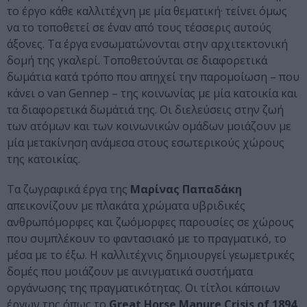
το έργο κάθε καλλιτέχνη με μία θεματική· τείνει όμως
να το τοποθετεί σε έναν από τους τέσσερις αυτούς
άξονες. Τα έργα ενσωματώνονται στην αρχιτεκτονική
δομή της γκαλερί. Toποθετούνται σε διαφορετικά
δωμάτια κατά τρόπο που απηχεί την παρομοίωση – πoυ
κάνει ο van Gennep – της κοινωνίας με μία κατοικία και
τα διαφορετικά δωμάτιά της. Οι διελεύσεις στην ζωή
των ατόμων και των κοινωνικών ομάδων μοιάζουν με
μία μετακίνηση ανάμεσα στους εσωτερικούς χώρους
της κατοικίας.
Τα ζωγραφικά έργα της
Μαρίνας Παπαδάκη
απεικονίζουν με πλακάτα χρώματα υβριδικές
ανθρωπόμορφες και ζωόμορφες παρουσίες σε χώρους
που συμπλέκουν το φαντασιακό με το πραγματικό, το
μέσα με το έξω. Η καλλιτέχνις δημιουργεί γεωμετρικές
δομές που μοιάζουν με αινιγματικά συστήματα
οργάνωσης της πραγματικότητας. Οι τίτλοι κάποιων
έργων της όπως το
Great Horse Manure Crisis of 1894