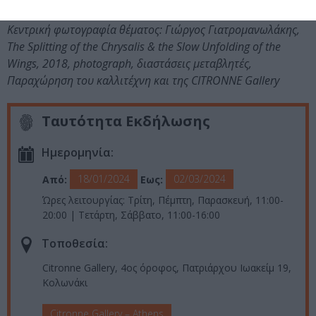
Κεντρική φωτογραφία θέματος: Γιώργος Γιατρομανωλάκης,
The Splitting of the Chrysalis & the Slow Unfolding of the
Wings, 2018, photograph, διαστάσεις μεταβλητές,
Παραχώρηση του καλλιτέχνη και της CITRONNE Gallery
Ταυτότητα Εκδήλωσης
Ημερομηνία:
18/01/2024
02/03/2024
Από:
Εως:
Ώρες λειτουργίας: Τρίτη, Πέμπτη, Παρασκευή, 11:00-
20:00 | Τετάρτη, Σάββατο, 11:00-16:00
Τοποθεσία:
Citronne Gallery, 4ος όροφος, Πατριάρχου Ιωακείμ 19,
Κολωνάκι
Citronne Gallery – Athens