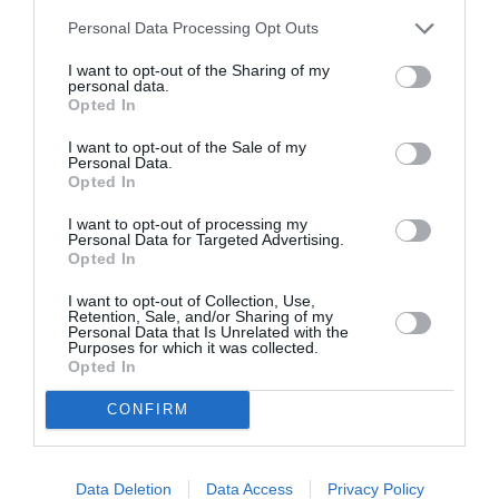
ανθρώπου με την περιοδικότητα των φυσικών
φαινομένων. Οι μεταβάσεις οργανώνουν τον χρόνο και
Personal Data Processing Opt Outs
αντίστοιχα ο βιολογικός χρόνος ορίζει τις μεταβάσεις.
I want to opt-out of the Sharing of my
personal data.
Ως σύνολο, τα έργα συνιστούν μία πολυμορφία από
Opted In
εκφραστικά μέσα, ποιότητες, υφές και αισθήσεις.
I want to opt-out of the Sale of my
Personal Data.
*Η μεθοριακότητα αναφέρεται στις μεταβάσεις από ένα
Opted In
στάδιο ζωής σε ένα άλλο και από μία θέση στο
I want to opt-out of processing my
κοινωνικό σύνολο σε μία επανένταξη με διαφορετικό
Personal Data for Targeted Advertising.
ρόλο και νέες μορφές σχέσεων. Πρόκειται για ένα
Opted In
μεταίχμιο κατά το οποίο το άτομο αποχωρίζεται μία
I want to opt-out of Collection, Use,
πρότερη συνθήκη και εισέρχεται σε μία ενδιάμεση,
Retention, Sale, and/or Sharing of my
Personal Data that Is Unrelated with the
μετέωρη κατάσταση στην οποία τα όρια ανάμεσα στο
Purposes for which it was collected.
συνειδητό και το ασυνείδητο, το προσωπικό και το
Opted In
συλλογικό, τον χώρο και τον χρόνο αμβλύνονται.
CONFIRM
Συχνά η εμπειρία είναι ενσώματη.
H Βίκυ Τσίρου είναι ανεξάρτητη επιμελήτρια, ιστορικός και
Data Deletion
Data Access
Privacy Policy
θεωρητικός τέχνης.