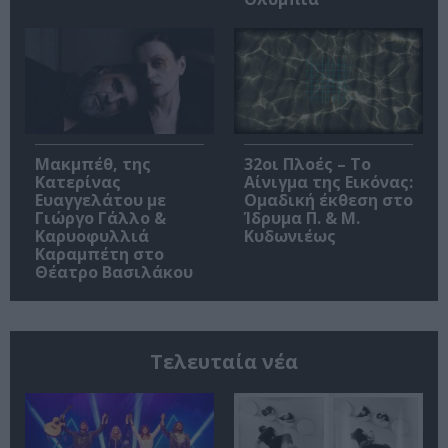
Μακμπέθ, της
32οι Πλοές – Το
Κατερίνας
Αίνιγμα της Εικόνας:
Ευαγγελάτου με
Ομαδική έκθεση στο
Γιώργο Γάλλο &
Ίδρυμα Π. & Μ.
Καρυοφυλλιά
Κυδωνιέως
Καραμπέτη στο
Θέατρο Βασιλάκου
Τελευταία νέα