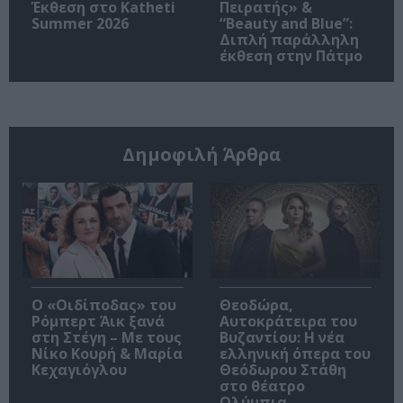
Έκθεση στο Katheti
Πειρατής» &
Summer 2026
“Beauty and Blue”:
Διπλή παράλληλη
έκθεση στην Πάτμο
Δημοφιλή Άρθρα
O «Οιδίποδας» του
Θεοδώρα,
Ρόμπερτ Άικ ξανά
Αυτοκράτειρα του
στη Στέγη – Με τους
Βυζαντίου: Η νέα
Νίκο Κουρή & Μαρία
ελληνική όπερα του
Κεχαγιόγλου
Θεόδωρου Στάθη
στο θέατρο
Ολύμπια