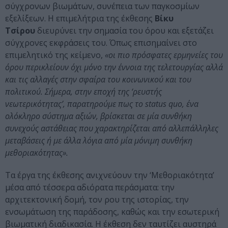
σύγχρονων βιωμάτων, συνέπεια των παγκοσμίων
εξελίξεων. Η επιμελήτρια της έκθεσης
Βίκυ
Τσίρου
διευρύνει την σημασία του όρου και εξετάζει
σύγχρονες εκφράσεις του. Όπως επισημαίνει στο
επιμελητικό της κείμενο,
«οι πιο πρόσφατες ερμηνείες του
όρου περικλείουν όχι μόνο την έννοια της τελετουργίας αλλά
και τις αλλαγές στην σφαίρα του κοινωνικού και του
πολιτικού. Σήμερα, στην εποχή της ‘ρευστής
νεωτερικότητας’, παρατηρούμε πως το status quo, ένα
ολόκληρο σύστημα αξιών, βρίσκεται σε μία συνθήκη
συνεχούς αστάθειας που χαρακτηρίζεται από αλλεπάλληλες
μεταβάσεις ή με άλλα λόγια από μία μόνιμη συνθήκη
μεθοριακότητας».
Τα έργα της έκθεσης ανιχνεύουν την ‘Μεθοριακότητα’
μέσα από τέσσερα αδιόρατα περάσματα: την
αρχιτεκτονική δομή, τον ρου της ιστορίας, την
ενσωμάτωση της παράδοσης, καθώς και την εσωτερική
βιωματική διαδικασία. Η έκθεση δεν ταυτίζει αυστηρά