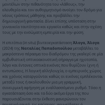
μοντέλων στην πιθανότητα του «λάθους», την
ελευθερία και τον αυθορμητισμό ανοίγει τον δρόμο για
νέους τρόπους μάθησης και προβάλλει την
δημιουργική φαντασία. Δίνει επίσης υπόσταση στην
γυναικεία ταυτότητα και εργασία καθώς και στην σχέση
τους με την ενσώματη εμπειρία και την φύση.
Η επιτόπια (in situ) βιντεοεγκατάσταση
Άλογα, Άλογα
(2024) της
Ναταλίας Παπαδοπούλου
μεταβάλλει το
μακρόστενο πέρασμα του διαδρόμου της γκαλερί σε μία
εμβυθιστική οπτικοακουστική σήραγγα με ηχοτοπία,
λόγο και έντονες οπτικά εικόνες που θυμίζουν ίχνη ή
εντυπώσεις. Η λογική αλληλουχία, ο εμπειρικός χώρος
και χρόνος καταργούνται καθώς οι εικόνες εμπλέκονται
μεταξύ τους ή ακολουθούν μια μη γραμμική,
συνειρμική αφήγηση με εναλλασσόμενο ρυθμό. Τόσο η
εγκατάσταση όσο και τα δύο ακόμα έργα της που
παρουσιάζονται στην έκθεση φανερώνουν τον
ποιητικό εαυτό, τις εσώτερες, ασυνείδητες ή