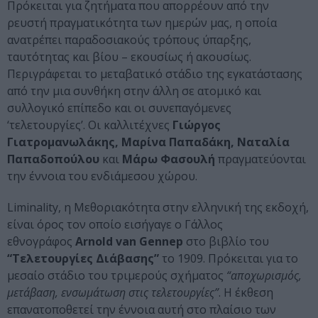
Πρόκειται για ζητήματα που απορρέουν από την
ρευστή πραγματικότητα των ημερών μας, η οποία
ανατρέπει παραδοσιακούς τρόπους ύπαρξης,
ταυτότητας και βίου – εκουσίως ή ακουσίως.
Περιγράφεται το μεταβατικό στάδιο της εγκατάστασης
από την μια συνθήκη στην άλλη σε ατομικό και
συλλογικό επίπεδο και οι συνεπαγόμενες
‘τελετουργίες’. Οι καλλιτέχνες
Γιώργος
Γιατρoμανωλάκης, Μαρίνα Παπαδάκη, Ναταλία
Παπαδοπούλου
και
Μάρω Φασουλή
πραγματεύονται
την έννοια του ενδιάμεσου χώρου.
Liminality, η Μεθοριακότητα στην ελληνική της εκδοχή,
είναι όρος τον οποίο εισήγαγε ο Γάλλος
εθνογράφος
Arnold van Gennep
στο βιβλίο του
“Τελετουργίες Διάβασης”
το 1909. Πρόκειται για το
μεσαίο στάδιο του τριμερούς σχήματος
“αποχωρισμός,
μετάβαση, ενσωμάτωση στις τελετουργίες”
. Η έκθεση
επανατοποθετεί την έννοια αυτή στο πλαίσιο των