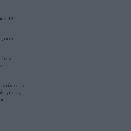
απο 12
ός σου
 όταν
ν τις
α ντύσει το
ολογήσεις
ος