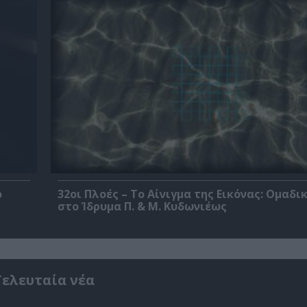
ο
32οι Πλοές – Το Αίνιγμα της Εικόνας: Ομαδι
στο Ίδρυμα Π. & Μ. Κυδωνιέως
Τελευταία νέα