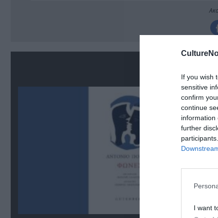
Ακο
CultureNo
Σ
If you wish 
sensitive in
confirm you
continue se
information 
further disc
participants
Downstream 
Persona
I want t