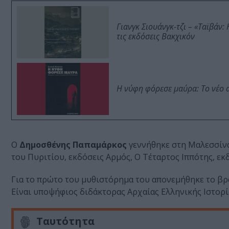
Γιανγκ Σιουάνγκ-τζι – «Ταϊβάν
τις εκδόσεις Βακχικόν
Η νύφη φόρεσε μαύρα: Το νέο 
Ο
Δημοσθένης Παπαμάρκος
γεννήθηκε στη Μαλεσσίνα
του Πυριτίου, εκδόσεις Αρμός, Ο Τέταρτος Ιππότης, εκ
Για το πρώτο του μυθιστόρημα του απονεμήθηκε το βρ
Είναι υποψήφιος διδάκτορας Αρχαίας Ελληνικής Ιστορί
Ταυτότητα