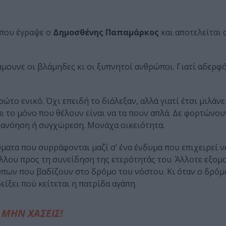
 που έγραψε ο
Δημοσθένης Παπαμάρκος
και αποτελείται 
κάμουνε οι βλάμηδες κι οι ξυπνητοί ανθρώποι. Γιατί αδερφ
ώτο ενικό. Όχι επειδή το διάλεξαν, αλλά γιατί έτσι μιλάνε
αι το μόνο που θέλουν είναι να τα πουν απλά. Δε φορτώνου
ατανόηση ή συγχώρεση. Μονάχα οικειότητα.
ατα που συρράφονται μαζί σ’ ένα ένδυμα που επιχειρεί ν
λλου προς τη συνείδηση της ετερότητάς του. Άλλοτε εξομ
ώπων που βαδίζουν στο δρόμο του νόστου. Κι όταν ο δρόμ
είξει πού κείτεται η πατρίδα αγάπη.
ΜΗΝ ΧΑΣΕΙΣ!