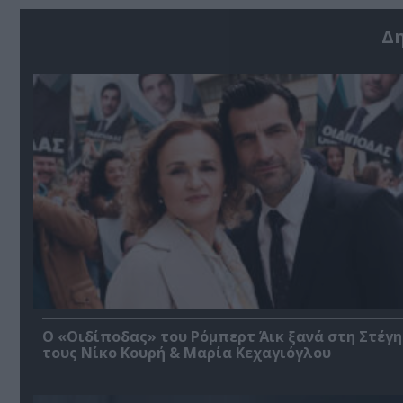
Δ
O «Οιδίποδας» του Ρόμπερτ Άικ ξανά στη Στέγη
τους Νίκο Κουρή & Μαρία Κεχαγιόγλου