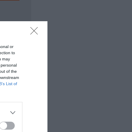
sonal or
ection to
ou may
 personal
out of the
 downstream
B’s List of