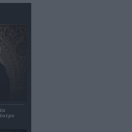
έα
θέατρο