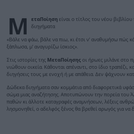
Μ
εταΠοίηση
είναι ο τίτλος του νέου βιβλίου
διηγήματα
«Βάλε να φάω, βάλε να πιω, κι έτσι ν’ αναθυμήσω πώς 
ξάπλωσα, μ’ αναγυρίζω ίσκιος».
Στις ιστορίες της
ΜεταΠοίησης
οι ήρωες μιλάνε στο πρ
νιώθουν οικεία. Κάθονται απέναντι, στο ίδιο τραπέζι, κ
διηγήσεις τους με ενοχή ή με απάθεια. Δεν ψάχνουν κ
Δώδεκα διηγήματα σαν κομμάτια από διαφορετικά υφάσμ
σώμα μιας αναζήτησης. Αποτυπώνουν την πορεία του Ά
παθών κι άλλοτε καταγραφές αναμνήσεων, λέξεις ανθρ
λησμονηθεί, ο αδελφός ξένος θα βρεθεί αρωγός για να δ