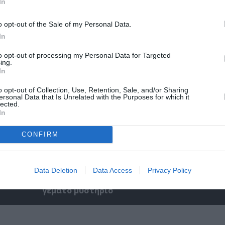
In
ρικός
Φιλίπ Κολλέν – Ο μπάρμαν του Ritz: Ένα κο
ιστορικό βιβλίο
o opt-out of the Sale of my Personal Data.
In
to opt-out of processing my Personal Data for Targeted
ing.
In
o opt-out of Collection, Use, Retention, Sale, and/or Sharing
ersonal Data that Is Unrelated with the Purposes for which it
lected.
In
CONFIRM
Data Deletion
Data Access
Privacy Policy
Γιώργος Χωματηνός – Βρίκελοι: Το νέο του 
γεμάτο μυστήριο