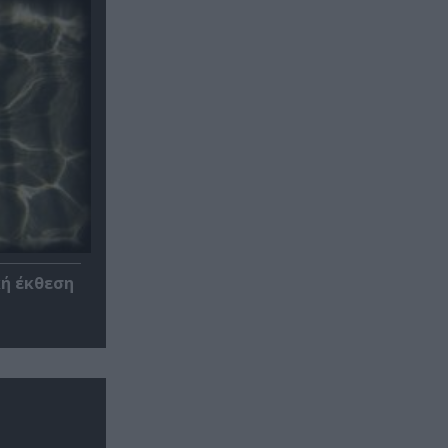
κή έκθεση