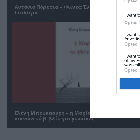
Opted 
Αντόνιο Πόρτσια – Φωνές: Ένα βιβλίο ως εσωτε
διάλογος
I want t
Opted 
I want 
Advertis
Opted 
I want t
of my P
was col
Opted 
Ελένη Μπουκαούρη – η Μαρία τα ήθελε όλα: Ένα
κοινωνικό βιβλίο για γυναίκες