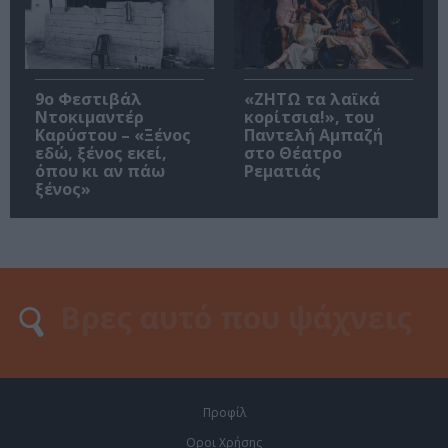
9ο Φεστιβάλ
«ΖΗΤΩ τα λαϊκά
Ντοκιμαντέρ
κορίτσια!», του
Καρύστου – «Ξένος
Παντελή Αμπαζή
εδώ, ξένος εκεί,
στο Θέατρο
όπου κι αν πάω
Ρεματιάς
ξένος»
Προφίλ
Οροι Χρήσης