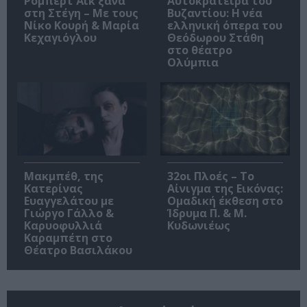
Ρόμπερτ Άικ ξανά
Αυτοκράτειρα του
στη Στέγη – Με τους
Βυζαντίου: Η νέα
Νίκο Κουρή & Μαρία
ελληνική όπερα του
Κεχαγιόγλου
Θεόδωρου Στάθη
στο θέατρο
Ολύμπια
Μακμπέθ, της
32οι Πλοές – Το
Κατερίνας
Αίνιγμα της Εικόνας:
Ευαγγελάτου με
Ομαδική έκθεση στο
Γιώργο Γάλλο &
Ίδρυμα Π. & Μ.
Καρυοφυλλιά
Κυδωνιέως
Καραμπέτη στο
Θέατρο Βασιλάκου