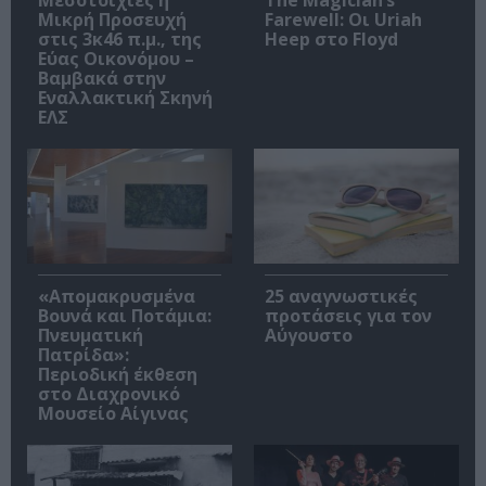
Μικρή Προσευχή
Farewell: Οι Uriah
στις 3κ46 π.μ., της
Heep στο Floyd
Εύας Οικονόμου –
Βαμβακά στην
Εναλλακτική Σκηνή
ΕΛΣ
«Απομακρυσμένα
25 αναγνωστικές
Βουνά και Ποτάμια:
προτάσεις για τον
Πνευματική
Αύγουστο
Πατρίδα»:
Περιοδική έκθεση
στο Διαχρονικό
Μουσείο Αίγινας