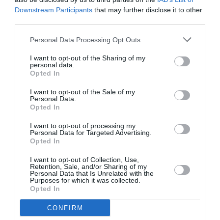
Ακολουθήστε το Culturenow.gr
Downstream Participants
that may further disclose it to other
third parties.
Personal Data Processing Opt Outs
I want to opt-out of the Sharing of my
Σχετικά Άρθρα
personal data.
Opted In
I want to opt-out of the Sale of my
Personal Data.
Opted In
I want to opt-out of processing my
Personal Data for Targeted Advertising.
Opted In
Η μακρά λίστα με
Έκθεση Βιβλίου
τις υποψηφιότητες
2026 στο Ναύπλιο
I want to opt-out of Collection, Use,
για το Βραβείο
Retention, Sale, and/or Sharing of my
Booker 2026
Personal Data that Is Unrelated with the
Purposes for which it was collected.
Opted In
CONFIRM