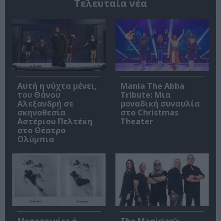
Τελευταία νέα
Αυτή η νύχτα μένει,
Mania The Abba
του Θάνου
Tribute: Μια
Αλεξανδρή σε
μοναδική συναυλία
σκηνοθεσία
στο Christmas
Αστέριου Πελτέκη
Theater
στο Θέατρο
Ολύμπια
Μεσοτοιχίες ή
The Magician’s