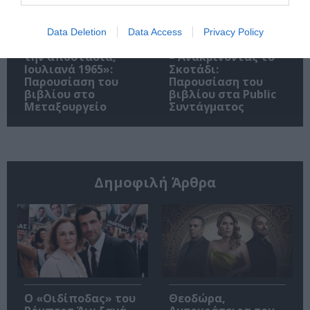
Data Deletion
Data Access
Privacy Policy
«Παρεμποδίζοντας
Σπύρος Κακατσάκης
την αποστασία,
– Ανακρίνοντας το
Ιουλιανά 1965»:
Σκοτάδι:
Παρουσίαση του
Παρουσίαση του
βιβλίου στο
βιβλίου στα Public
Μεταξουργείο
Συντάγματος
Δημοφιλή Άρθρα
O «Οιδίποδας» του
Θεοδώρα,