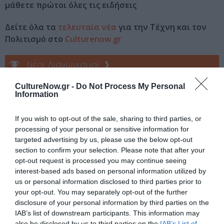
μάθετε πρώτοι όλες τις ειδήσεις
Δείτε όλα τα
τελευταία νέα
για την Τέχνη και τον
Πολιτισμό στο
Culturenow.gr
Νέοι Διαγωνισμοί
❯
CultureNow.gr -
Do Not Process My Personal
Tags
Information
ΔΗΜΟΣΘΕΝΗΣ ΠΑΠΑΜΑΡΚΟΣ
ΕΚΔΟΣΕΙΣ ΚΕΔΡΟΣ
If you wish to opt-out of the sale, sharing to third parties, or
processing of your personal or sensitive information for
Newsletter
targeted advertising by us, please use the below opt-out
section to confirm your selection. Please note that after your
Κάθε βδομάδα στο e-mail σας τα τελευταία νέα για
opt-out request is processed you may continue seeing
την Τέχνη και τον Πολιτισμό!
interest-based ads based on personal information utilized by
us or personal information disclosed to third parties prior to
your opt-out. You may separately opt-out of the further
disclosure of your personal information by third parties on the
IAB’s list of downstream participants. This information may
also be disclosed by us to third parties on the
IAB’s List of