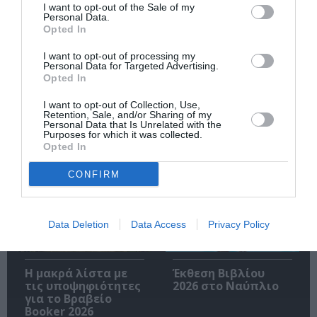
I want to opt-out of the Sale of my
Personal Data.
Opted In
I want to opt-out of processing my
Personal Data for Targeted Advertising.
Ακολουθήστε το Culturenow.gr
Opted In
I want to opt-out of Collection, Use,
Retention, Sale, and/or Sharing of my
Personal Data that Is Unrelated with the
Purposes for which it was collected.
Opted In
Σχετικά Άρθρα
CONFIRM
Data Deletion
Data Access
Privacy Policy
Η μακρά λίστα με
Έκθεση Βιβλίου
τις υποψηφιότητες
2026 στο Ναύπλιο
για το Βραβείο
Booker 2026