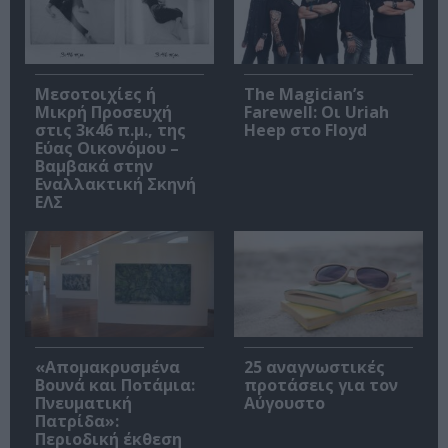
Μεσοτοιχίες ή
The Magician’s
Μικρή Προσευχή
Farewell: Οι Uriah
στις 3κ46 π.μ., της
Heep στο Floyd
Εύας Οικονόμου –
Βαμβακά στην
Εναλλακτική Σκηνή
ΕΛΣ
«Απομακρυσμένα
25 αναγνωστικές
Βουνά και Ποτάμια:
προτάσεις για τον
Πνευματική
Αύγουστο
Πατρίδα»:
Περιοδική έκθεση