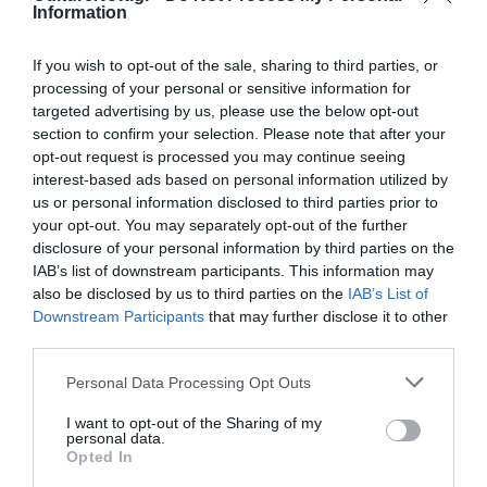
528, 2016, € 19,08
Information
If you wish to opt-out of the sale, sharing to third parties, or
Ακολουθήστε το Culturenow.gr στο
Google News
και
processing of your personal or sensitive information for
μάθετε πρώτοι όλες τις ειδήσεις
targeted advertising by us, please use the below opt-out
section to confirm your selection. Please note that after your
opt-out request is processed you may continue seeing
Δείτε όλα τα
τελευταία νέα
για την Τέχνη και τον
interest-based ads based on personal information utilized by
Πολιτισμό στο
Culturenow.gr
us or personal information disclosed to third parties prior to
your opt-out. You may separately opt-out of the further
Νέοι Διαγωνισμοί
❯
disclosure of your personal information by third parties on the
IAB’s list of downstream participants. This information may
Tags
also be disclosed by us to third parties on the
IAB’s List of
Downstream Participants
that may further disclose it to other
ΔΟΚΙΜΙΑ - ΜΕΛΕΤΕΣ
ΕΚΔΟΣΕΙΣ ΚΑΣΤΑΝΙΩΤΗ
third parties.
Personal Data Processing Opt Outs
Newsletter
I want to opt-out of the Sharing of my
Κάθε βδομάδα στο e-mail σας τα τελευταία νέα για
personal data.
την Τέχνη και τον Πολιτισμό!
Opted In