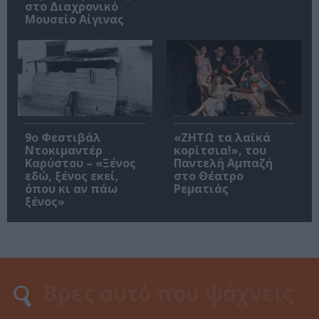
στο Διαχρονικό
Μουσείο Αίγινας
9ο Φεστιβάλ
«ΖΗΤΩ τα λαϊκά
Ντοκιμαντέρ
κορίτσια!», του
Καρύστου – «Ξένος
Παντελή Αμπαζή
εδώ, ξένος εκεί,
στο Θέατρο
όπου κι αν πάω
Ρεματιάς
ξένος»