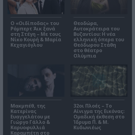
O «Οιδίποδας» του
Θεοδώρα,
Ρόμπερτ Άικ ξανά
Αυτοκράτειρα του
στη Στέγη – Με τους
Βυζαντίου: Η νέα
Νίκο Κουρή & Μαρία
ελληνική όπερα του
Κεχαγιόγλου
Θεόδωρου Στάθη
στο θέατρο
Ολύμπια
Μακμπέθ, της
32οι Πλοές – Το
Κατερίνας
Αίνιγμα της Εικόνας:
Ευαγγελάτου με
Ομαδική έκθεση στο
Γιώργο Γάλλο &
Ίδρυμα Π. & Μ.
Καρυοφυλλιά
Κυδωνιέως
Καραμπέτη στο