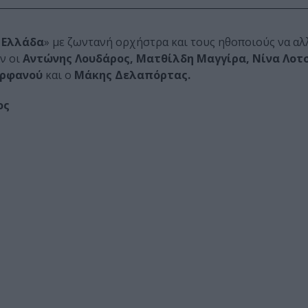
α Ελλάδα
» με ζωντανή ορχήστρα και τους ηθοποιούς να α
ν οι
Αντώνης Λουδάρος, Ματθίλδη Μαγγίρα, Νίνα Λοτ
Ορφανού
και ο
Μάκης Δελαπόρτας.
αδόπουλος