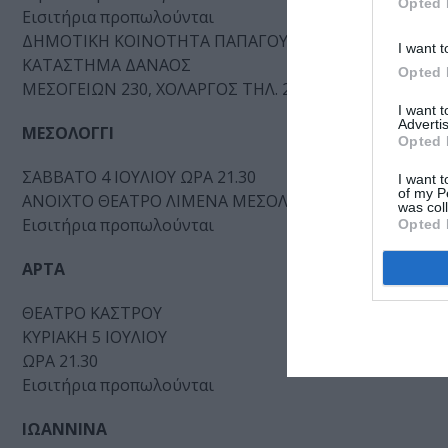
Opted 
Εισιτήρια προπωλούνται
ΔΗΜΟΤΙΚΗ ΚΟΙΝΟΤΗΤΑ ΠΑΠΑΓΟΥ/ ΓΡΑΦΕΙΟ ΦΕΣΤΙΒΑ
I want t
ΚΑΤΑΣΤΗΜΑ ΔΑΝΑΟΣ
Opted 
ΜΕΣΟΓΕΙΩΝ 230, ΧΟΛΑΡΓΟΣ ΤΗΛ. 210 6528301 ΕΡΓΑΣΙΜ
I want 
Advertis
ΜΕΣΟΛΟΓΓΙ
Opted 
ΣΑΒΒΑΤΟ 4 ΙΟΥΛΙΟΥ ΩΡΑ 21.30
I want t
of my P
ΑΝΟΙΧΤΟ ΘΕΑΤΡΟ ΛΙΜΕΝΑ ΜΕΣΟΛΟΓΓΙΟΥ
was col
Εισιτήρια προπωλούνται
Opted 
ΑΡΤΑ
ΘΕΑΤΡΟ ΚΑΣΤΡΟΥ
ΚΥΡΙΑΚΗ 5 ΙΟΥΛΙΟΥ
ΩΡΑ 21.30
Εισιτήρια προπωλούνται
ΙΩΑΝΝΙΝΑ