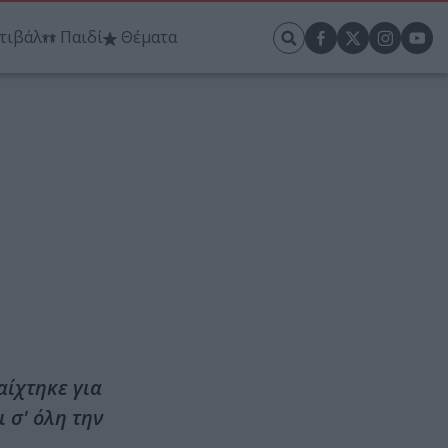
τιβάλ
Παιδί
Θέματα
αίχτηκε για
 σ' όλη την