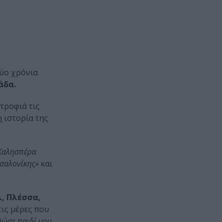
δύο χρόνια
άδα.
τροφιά τις
 ιστορία της
«Καλησπέρα
σσαλονίκης»
και
, Πλέσσα,
τις μέρες που
Δώσε παιδί μου