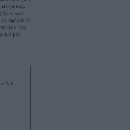
, «Ο τρόπος»,
 φύγω», «Να
νου έφερνε σε
ύσει τον ήχο
όφωνο μας
ου 2026