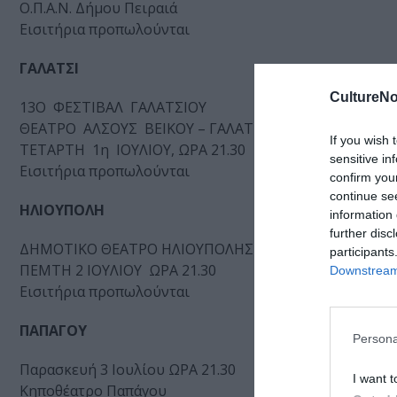
Ο.Π.Α.Ν. Δήμου Πειραιά
Εισιτήρια προπωλούνται
ΓΑΛΑΤΣΙ
CultureNo
13Ο ΦΕΣΤΙΒΑΛ ΓΑΛΑΤΣΙΟΥ
ΘΕΑΤΡΟ ΑΛΣΟΥΣ ΒΕΙΚΟΥ – ΓΑΛΑΤΣΙ
If you wish 
ΤΕΤΑΡΤΗ 1η ΙΟΥΛΙΟΥ, ΩΡΑ 21.30
sensitive in
Εισιτήρια προπωλούνται
confirm you
continue se
ΗΛΙΟΥΠΟΛΗ
information 
further disc
ΔΗΜΟΤΙΚΟ ΘΕΑΤΡΟ ΗΛΙΟΥΠΟΛΗΣ “Δ. ΚΙΝΤΗΣ”
participants
ΠΕΜΤΗ 2 ΙΟΥΛΙΟΥ ΩΡΑ 21.30
Downstream 
Εισιτήρια προπωλούνται
ΠΑΠΑΓΟΥ
Persona
Παρασκευή 3 Ιουλίου ΩΡΑ 21.30
I want t
Κηποθέατρο Παπάγου