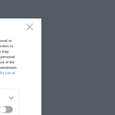
sonal or
ection to
ou may
 personal
out of the
 downstream
B’s List of