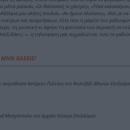
 μάτια γαλανά», «Οι θαλασσιές οι χάντρες», «Τόσα καλοκαίρια»
«Αδέλφια μου αλήτες πουλιά», «Αν ήμουν πλούσιος», «Άσε με να
 ονείρων και αναμνήσεων, τότε που η μαγεία του ραδιοφώ
τρο, τη μουσική κι άφηνε τη φαντασία του ακροατή να ντ
ος Χατζιδάκις: «…η τηλεόραση μας αιχμαλώτισε, ενώ το ραδι
ΜΗΝ ΧΑΣΕΙΣ!
ε σκηνοθεσία Αστέριου Πελτέκη στο Φεστιβάλ Αθηνών Επιδαύρ
ωμά Μοσχόπουλο στο Αρχαίο Θέατρο Επιδαύρου