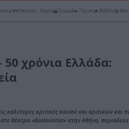
υσική
Θέατρο - Χορός
Σινεμά
Τέχνες
Βιβλίο
Φεσ
 50 χρόνια Ελλάδα:
εία
ς καλύτερες κριτικές κοινού και κριτικών και π
 στο θέατρο «Badminton» στην Αθήνα, περιοδεύει