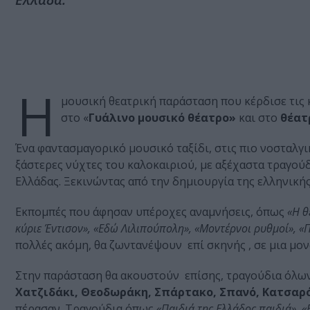
Η
μουσική θεατρική παράσταση που κέρδισε τις κ
στο «
Γυάλινο μουσικό θέατρο»
και στο
θέατ
Ένα φαντασμαγορικό μουσικό ταξίδι, στις πιο νοσταλγ
ξάστερες νύχτες του καλοκαιριού, με αξέχαστα τραγού
Ελλάδας. Ξεκινώντας από την δημιουργία της ελληνικής
Εκπομπές που άφησαν υπέροχες αναμνήσεις, όπως
«Η θ
κύριε Έντισον», «Εδώ Λιλιπούπολη», «Μοντέρνοι ρυθμοί», «
πολλές ακόμη, θα ζωντανέψουν επί σκηνής , σε μια μο
Στην παράσταση θα ακουστούν επίσης, τραγούδια όλω
Χατζιδάκι, Θεοδωράκη, Σπάρτακο, Σπανό, Κατσαρό
πέρασαν. Τραγούδια όπως
«Παιδιά της Ελλάδος παιδιά», 