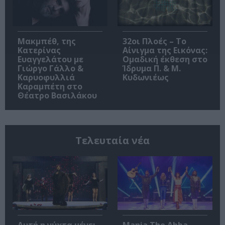
Μακμπέθ, της
32οι Πλοές – Το
Κατερίνας
Αίνιγμα της Εικόνας:
Ευαγγελάτου με
Ομαδική έκθεση στο
Γιώργο Γάλλο &
Ίδρυμα Π. & Μ.
Καρυοφυλλιά
Κυδωνιέως
Καραμπέτη στο
Θέατρο Βασιλάκου
Τελευταία νέα
Αυτή η νύχτα μένει,
Mania The Abba