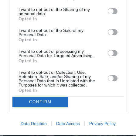
I want to opt-out of the Sharing of my
personal data.
Opted In
Δημοφιλή Άρθρα
I want to opt-out of the Sale of my
Personal Data.
Opted In
I want to opt-out of processing my
Personal Data for Targeted Advertising.
Opted In
I want to opt-out of Collection, Use,
Retention, Sale, and/or Sharing of my
O «Οιδίποδας» του
Θεοδώρα,
Personal Data that Is Unrelated with the
Ρόμπερτ Άικ ξανά
Αυτοκράτειρα του
Purposes for which it was collected.
στη Στέγη – Με τους
Βυζαντίου: Η νέα
Opted In
Νίκο Κουρή & Μαρία
ελληνική όπερα του
Κεχαγιόγλου
Θεόδωρου Στάθη
CONFIRM
στο θέατρο
Ολύμπια
Data Deletion
Data Access
Privacy Policy