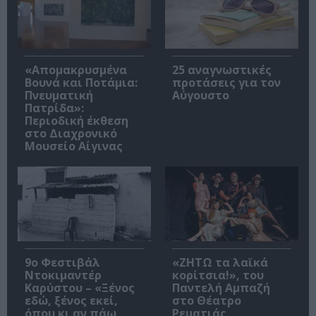
«Απομακρυσμένα
25 αναγνωστικές
Βουνά και Ποτάμια:
προτάσεις για τον
Πνευματική
Αύγουστο
Πατρίδα»:
Περιοδική έκθεση
στο Διαχρονικό
Μουσείο Αίγινας
9ο Φεστιβάλ
«ΖΗΤΩ τα λαϊκά
Ντοκιμαντέρ
κορίτσια!», του
Καρύστου – «Ξένος
Παντελή Αμπαζή
εδώ, ξένος εκεί,
στο Θέατρο
όπου κι αν πάω
Ρεματιάς