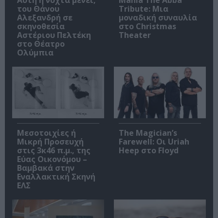
του Θάνου
Tribute: Μια
Αλεξανδρή σε
μοναδική συναυλία
σκηνοθεσία
στο Christmas
Αστέριου Πελτέκη
Theater
στο Θέατρο
Ολύμπια
Μεσοτοιχίες ή
The Magician’s
Μικρή Προσευχή
Farewell: Οι Uriah
στις 3κ46 π.μ., της
Heep στο Floyd
Εύας Οικονόμου –
Βαμβακά στην
Εναλλακτική Σκηνή
ΕΛΣ