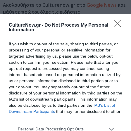
Ακολουθήστε το Culturenow.gr στο
Google News
και
μάθετε πρώτοι όλες τις ειδήσεις
Δείτε όλα τα
τελευταία νέα
για την Τέχνη και τον
CultureNow.gr -
Do Not Process My Personal
Information
Πολιτισμό στο
Culturenow.gr
If you wish to opt-out of the sale, sharing to third parties, or
Νέοι Διαγωνισμοί
❯
processing of your personal or sensitive information for
targeted advertising by us, please use the below opt-out
section to confirm your selection. Please note that after your
Newsletter
opt-out request is processed you may continue seeing
Κάθε βδομάδα στο e-mail σας τα τελευταία νέα για
interest-based ads based on personal information utilized by
την Τέχνη και τον Πολιτισμό!
us or personal information disclosed to third parties prior to
your opt-out. You may separately opt-out of the further
disclosure of your personal information by third parties on the
IAB’s list of downstream participants. This information may
also be disclosed by us to third parties on the
IAB’s List of
Downstream Participants
that may further disclose it to other
Ακολουθήστε το Culturenow.gr
third parties.
Personal Data Processing Opt Outs